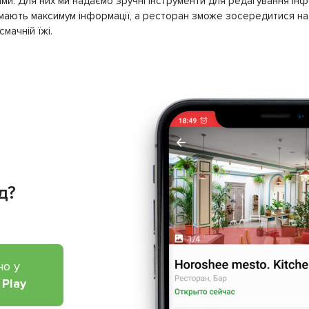
ми. Для них ми надаємо зручні інструменти для редагування інф
имають максимум інформації, а ресторан зможе зосередитися на 
мачній їжі.
д?
но у
 Play