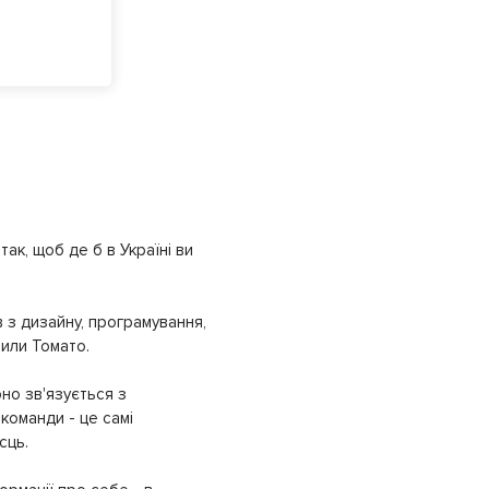
ак, щоб де б в Україні ви
 з дизайну, програмування,
рили Томато.
но зв'язується з
команди - це самі
сць.