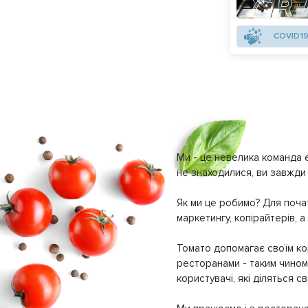
COVID19
Ми - це невелика команда е
не знаходилися, ви завжди 
Як ми це робимо? Для почат
маркетингу, копірайтерів, а
Томато допомагає своїм кор
ресторанами - таким чином 
користувачі, які діляться 