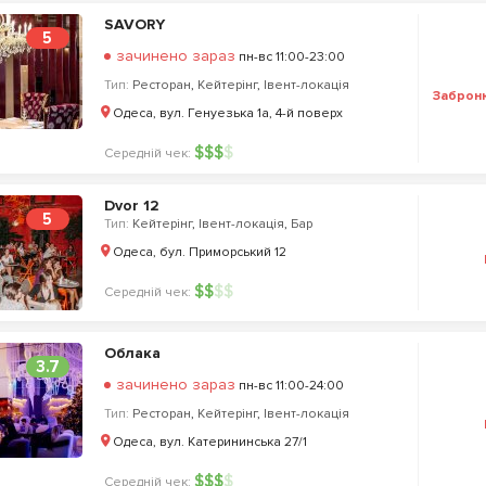
SAVORY
5
зачинено зараз
пн-вс 11:00-23:00
Тип:
Ресторан
,
Кейтерінг
,
Івент-локація
Заброн
Одеса, вул. Генуезька 1а, 4-й поверх
$
$
$
$
Середній чек:
Dvor 12
5
Тип:
Кейтерінг
,
Івент-локація
,
Бар
Одеса, бул. Приморський 12
$
$
$
$
Середній чек:
Облака
3.7
зачинено зараз
пн-вс 11:00-24:00
Тип:
Ресторан
,
Кейтерінг
,
Івент-локація
Одеса, вул. Катерининська 27/1
$
$
$
$
Середній чек: