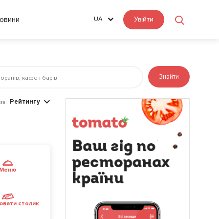
овини
UA
Увійти
Знайти
Рейтингу
за:
Меню
ювати столик