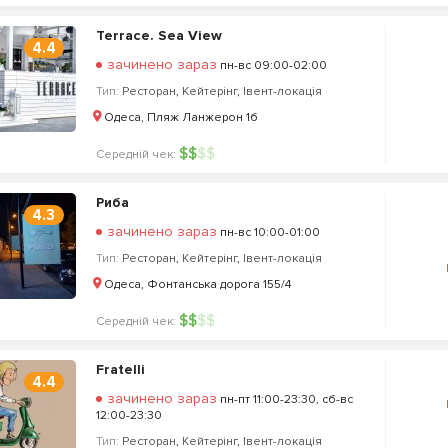
Terrace. Sea View
4.4
зачинено зараз
пн-вс 09:00-02:00
Тип:
Ресторан
,
Кейтерінг
,
Івент-локація
Одеса, Пляж Ланжерон 1б
$
$
$
$
Середній чек:
Риба
4.3
зачинено зараз
пн-вс 10:00-01:00
Тип:
Ресторан
,
Кейтерінг
,
Івент-локація
Одеса, Фонтанська дорога 155/4
$
$
$
$
Середній чек:
Fratelli
4.4
зачинено зараз
пн-пт 11:00-23:30, сб-вс
12:00-23:30
Тип:
Ресторан
,
Кейтерінг
,
Івент-локація