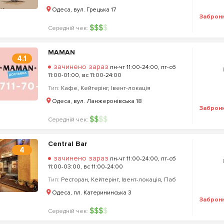
Одеса, вул. Грецька 17
Заброн
$
$
$
$
Середній чек:
MAMAN
4.1
зачинено зараз
пн-чт 11:00-24:00, пт-сб
11:00-01:00, вс 11:00-24:00
Тип:
Кафе
,
Кейтерінг
,
Івент-локація
Одеса, вул. Ланжеронівська 18
Заброн
$
$
$
$
Середній чек:
Central Bar
4
зачинено зараз
пн-чт 11:00-24:00, пт-сб
11:00-03:00, вс 11:00-24:00
Тип:
Ресторан
,
Кейтерінг
,
Івент-локація
,
Паб
Одеса, пл. Катерининська 3
Заброн
$
$
$
$
Середній чек: