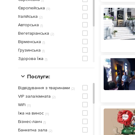
(
1
)
Європейська
(
9
)
Італійська
(
2
)
Авторська
(
1
)
Вегетаріанська
(
2
)
Вірменська
(
1
)
Грузинська
(
1
)
Здорова Їжа
(
1
)
Морепродукти
(
1
)
Паназійська
Послуги:
(
1
)
Рибна
(
2
)
Відвідування з тваринами
(
2
)
Середземноморська
(
4
)
VIP зала/кімната
(
2
)
Суші
(
1
)
WiFi
(
11
)
Тайська
(
1
)
Їжа на винос
(
11
)
Українська
(
2
)
Бiзнес-ланч
(
1
)
Ф'южн
(
1
)
Банкетна зала
(
2
)
Японська