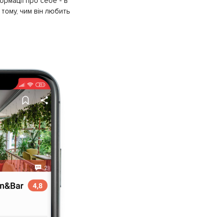
ормації про себе - в
тому, чим він любить