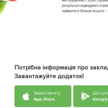
Ми працюємо і з ресторана
результаті відвідувачі отр
займатися більше всього - с
Потрібна інформація про закла
Завантажуйте додаток!
Завантажте у
Доступ
App Store
Google