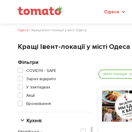
Одеса
Одеса
/
Кращі Івент-локації у місті Одеса
Кращі Івент-локації у місті Одеса
Фільтри
COVID19 - SAFE
Івент-локація
Зараз відкрито
У закладках
Акції
Бронювання
Кухня:
Єврейська