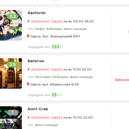
Santorini
3.3
зачинено зараз
пн-вс 09:00-24:00
Тип:
Кафе
,
Кейтерінг
,
Івент-локація
Одеса, бул. Французький 89/1
$
$
$
$
Середній чек:
Балатон
3.5
зачинено зараз
пн-вс 11:00-23:00
Тип:
Ресторан
,
Кейтерінг
,
Івент-локація
Заброн
Одеса, вул. Абрикосова 8/36
$
$
$
$
Середній чек:
SiniY Crab
?
зачинено зараз
пн-вс 10:00-22:00
Тип:
Івент-локація