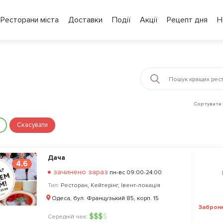
Ресторани міста
Доставки
Події
Акції
Рецепт дня
Н
Сортувати 
Скасувати
Дача
4.6
зачинено зараз
пн-вс 09:00-24:00
Тип:
Ресторан
,
Кейтерінг
,
Івент-локація
Одеса, бул. Французький 85, корп. 15
Заброн
$
$
$
$
Середній чек: