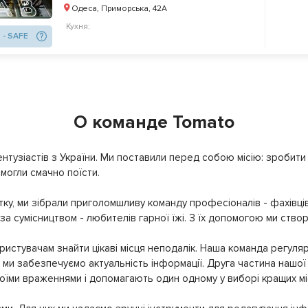
Одеса, Приморська, 42А
Кухня:
 - SAFE
О команде Tomato
нтузіастів з України. Ми поставили перед собою місію: зробити т
могли смачно поїсти.
ку, ми зібрали приголомшливу команду професіоналів - фахівців
 за сумісництвом - любителів гарної їжі. З їх допомогою ми ство
истувачам знайти цікаві місця неподалік. Наша команда регуляр
ми забезпечуємо актуальність інформації. Друга частина нашої 
своїми враженнями і допомагають один одному у виборі кращих мі