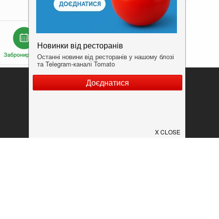
Додати заклад
Конфіденційність
Умови
ок
конфіденційності.