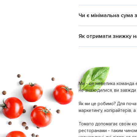
Чи є мінімальна сума
Як отримати знижку на
Ми - це невелика команда е
не знаходилися, ви завжди 
Як ми це робимо? Для почат
маркетингу, копірайтерів, а
Томато допомагає своїм кор
ресторанами - таким чином 