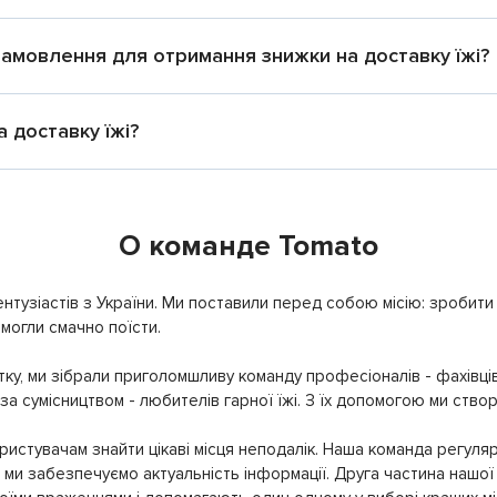
 замовлення для отримання знижки на доставку їжі?
 доставку їжі?
О команде Tomato
нтузіастів з України. Ми поставили перед собою місію: зробити т
могли смачно поїсти.
ку, ми зібрали приголомшливу команду професіоналів - фахівців
 за сумісництвом - любителів гарної їжі. З їх допомогою ми ство
истувачам знайти цікаві місця неподалік. Наша команда регуляр
ми забезпечуємо актуальність інформації. Друга частина нашої 