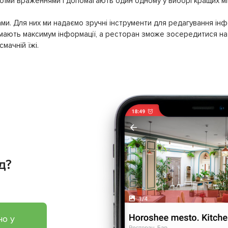
своїми враженнями і допомагають один одному у виборі кращих мі
ми. Для них ми надаємо зручні інструменти для редагування інф
имають максимум інформації, а ресторан зможе зосередитися на 
мачній їжі.
д?
но у