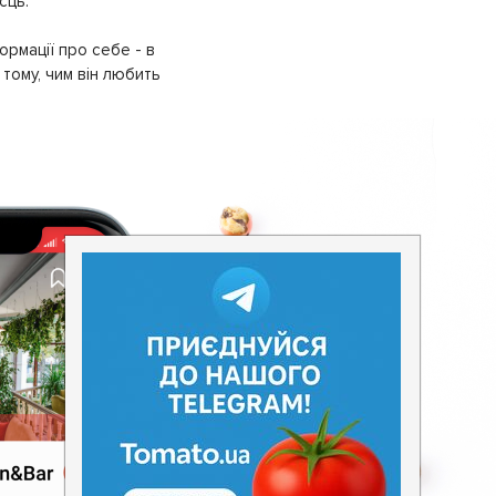
сць.
ормації про себе - в
тому, чим він любить