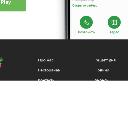
 Play
Про нас
Рецепт дня
Ресторанам
Новини
Контакти
Анонси
Куди піти
Здоров'я
Лайфхак
Мобільний додат
ристовувати наш сайт, ви погоджуєтеся з умовами використання сервісу і політикою 