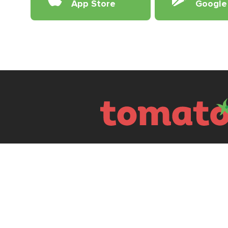
App Store
Google
Приєднуйтесь
Продовжуючи вико