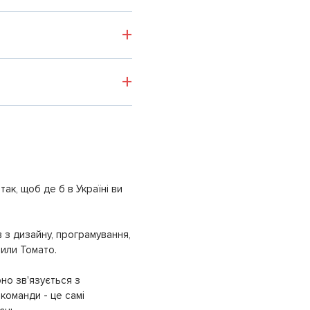
ак, щоб де б в Україні ви
 з дизайну, програмування,
рили Томато.
но зв'язується з
команди - це самі