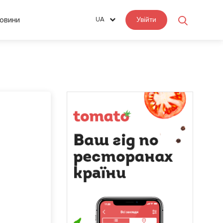
овини
UA
Увійти