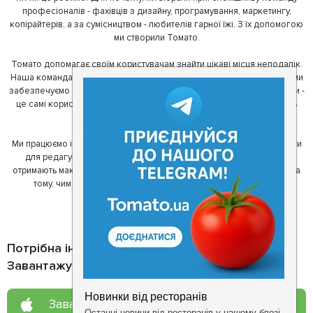
професіоналів - фахівців з дизайну, програмування, маркетингу,
копірайтерів, а за сумісництвом - любителів гарної їжі. З їх допомогою
ми створили Томато.
Томато допомагає своїм користувачам знайти цікаві місця неподалік.
Наша команда регулярно зв'язується з ресторанами - таким чином ми
забезпечуємо актуальність інформації. Друга частина нашої команди -
це самі користувачі, які діляться своїми враженнями і допомагають
один одному у виборі кращих місць.
Ми працюємо і з ресторанами. Для них ми надаємо зручні інструменти
для редагування інформації про себе - в результаті відвідувачі
отримають максимум інформації, а ресторан зможе зосередитися на
тому, чим він любить займатися більше всього - смачній їжі.
Потрібна інформація про заклад?
Завантажуйте додаток!
Завантажте у
App Store