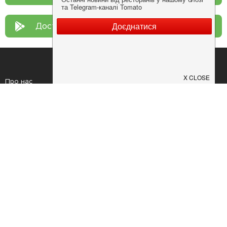
Доступно у
Google Play
Про нас
Рецепт дня
Ресторанам
Новини
Контакти
Анонси
Куди піти
Здоров'я
Лайфхак
Мобільний додаток
Конфіденційність
Умови
Додати заклад
Продовжуючи використовувати наш сайт, ви погоджуєтеся з умовами