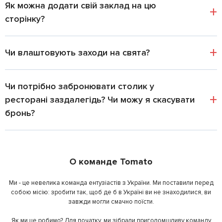
Як можна додати свій заклад на цю
сторінку?
Чи влаштовують заходи на свята?
Чи потрібно забронювати столик у
ресторані заздалегідь? Чи можу я скасувати
бронь?
О команде Tomato
Ми - це невелика команда ентузіастів з України. Ми поставили перед
собою місію: зробити так, щоб де б в Україні ви не знаходилися, ви
завжди могли смачно поїсти.
Як ми це робимо? Для початку, ми зібрали приголомшливу команду