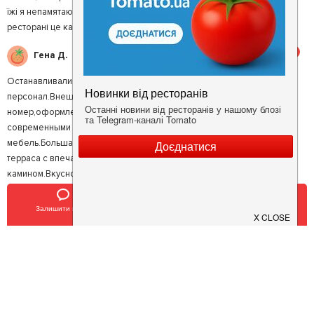
їжі я непамятаю чи їла.Єдине що придатне до вживання в тому
ресторані це кава і чай!!!
5
Гена Д.
Останавливались на одну ночь.Очень понравилось!Дружелюбный
персонал.Внешний вид и интерьеры в украинском стиле.Большой
номер,оформленный в оригинальном стиле;местный колорит с
современными удобствами.Эксклюзивная деревянная
мебель.Большая и удобная кровать.Чистота.Пол с подогревом. Есть
терраса с впечатляющим видом. Ресторан национальной кухни с
камином.Вкусно ,но цены слегка завышены. В целом замечательно.
5
Гена Д.
Залишити відгук
Позвонить
У закладки
Единственный минус это то что он в получасе езды от Житомира!((( а
там там очень не плохо можно отдохнуть, есть мангал, отдельные
домики, красивая территория вокруг. Расположен по трассе , но с
другой стороны лес)))
4
Лена Л.