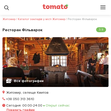
Житомир
/
Каталог закладів у місті Житомир
/
Ресторан Фiльварок
Ресторан Фiльварок
3.9
Все фотографии
Житомир, селеще Кмитов
Позвонить
+38 050 313 3610
Сегодня
:
00:00-24:00
Открыт сейчас
Залишити відгук
У закладки
Показать график