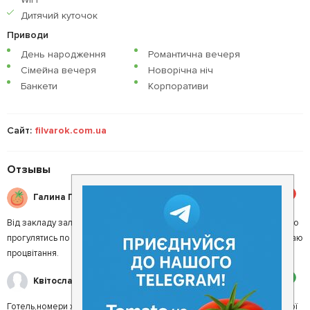
Дитячий куточок
Приводи
День народження
Романтична вечеря
Сімейна вечеря
Новорічна ніч
Банкети
Корпоративи
Сайт:
filvarok.com.ua
Отзывы
5
Галина П.
Від закладу залишились найкращі спогади. Кухня смачна. Цікаво було
прогулятись по території. Спокійно. Все, сподобалось. Молодці. Бажаю
процвітання.
2
Квітослава Р.
Готель,номери хороші,комфортні.Кухня просто жах!!!!!Такої несмачної