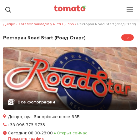
Дніпро
/
Каталог закладів у місті Дніпро
/
Ресторан Road Start (Роад Старт)
Ресторан Road Start (Роад Старт)
5
Все фотографии
Дніпро, вул. Запорізьке шосе 98Б
Позвонить
+38 096 773 9733
Сегодня
:
08:00-23:00
Открыт сейчас
Залишити відгук
У закладки
Показать график