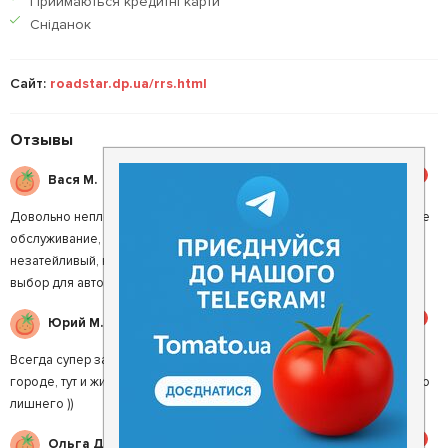
Приймаються кредитнi карти
Сніданок
Сайт:
roadstar.dp.ua/rrs.html
Отзывы
5
Вася М.
Довольно неплохое мясо, хорошая подача, вежливое и приветливое
обслуживание, немного завышенные цена на спиртное,
незатейливый, но качественный, современный интерьер. Лучший
выбор для автопутешественника
5
Юрий М.
Всегда супер завтраки и обеды и тем более ужены! Если нет дел в
городе, тут и жить можно не заезжая. Норм обслуживание, без всего
лишнего ))
5
Ольга Д.