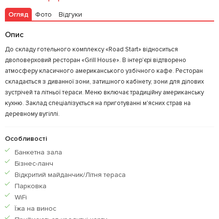
Огляд
Фото
Відгуки
Опис
До складу готельного комплексу «Road Start» відноситься
двоповерховий ресторан «Grill House». В інтер'єрі відтворено
атмосферу класичного американського узбічного кафе. Ресторан
складається з диванної зони, затишного кабінету, зони для ділових
зустрічей та літньої тераси. Меню включає традиційну американську
кухню. Заклад спеціалізується на приготуванні м'ясних страв на
деревному вугіллі.
Особливості
Банкетна зала
Бiзнес-ланч
Відкритий майданчик/Літня тераса
Парковка
WiFi
Їжа на винос