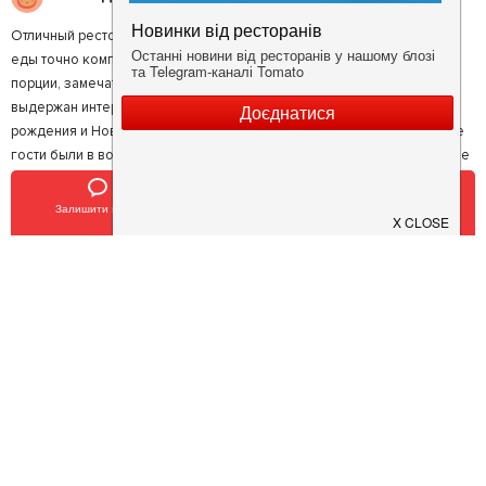
Отличный ресторан. Расположен на выезде из города, но качество
еды точно компенсирует время потраченное на дорогу. Большие
порции, замечательные мясные блюда и десерты. Тематически
выдержан интерьер и идеальная чистота. Неоднократно на День
рождения и Новый год заказывали фуршетные блюда на вынос, все
гости были в восторге) шпинатные блинчики, рулет из курицы, мясное
плато... Все очень очень вкусно.
Залишити відгук
Позвонить
У закладки
5
Александр С.
Отлична кухня, отличный повар а самое главное качественные
продукты. Вообще вкуснейшие гамбургеры огромных размеров,
стейки и гарниры. Все мне нравится. Рекомендую, не пожелеете ни об
одной копейке потраченой.
5
Моника Я.
На вЪезде в город со стороны Запорожья, но неожиданно
прекрасная кухня,европейское обслуживание. Уютно, чисто, вкусно
так, что не передать. Случайно пришли с друзьями поужинать и после