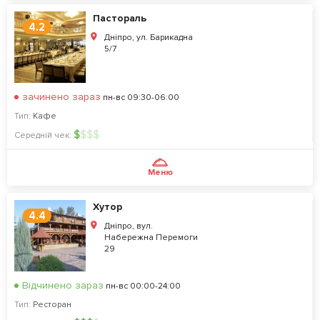
Пастораль
4.2
Дніпро, ул. Барикадна
5/7
зачинено зараз
пн-вс 09:30-06:00
Тип:
Кафе
$
$
$
$
Середній чек:
Меню
Хутор
4.4
Дніпро, вул.
Набережна Перемоги
29
Відчинено зараз
пн-вс 00:00-24:00
Тип:
Ресторан