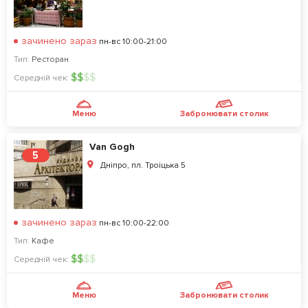
зачинено зараз
пн-вс 10:00-21:00
Тип:
Ресторан
$
$
$
$
Середній чек:
Меню
Забронювати столик
Van Gogh
5
Дніпро, пл. Троіцька 5
зачинено зараз
пн-вс 10:00-22:00
Тип:
Кафе
$
$
$
$
Середній чек:
Меню
Забронювати столик