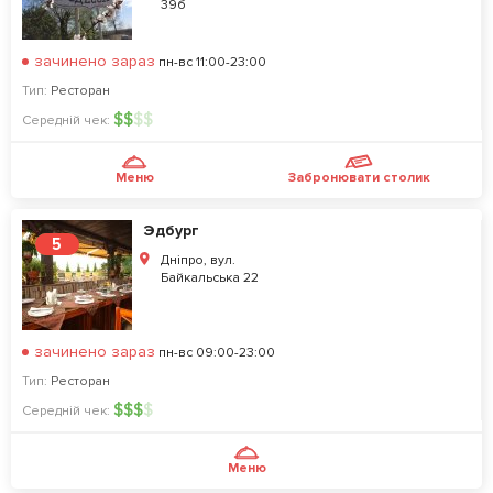
39б
зачинено зараз
пн-вс 11:00-23:00
Тип:
Ресторан
$
$
$
$
Середній чек:
Меню
Забронювати столик
Эдбург
5
Дніпро, вул.
Байкальська 22
зачинено зараз
пн-вс 09:00-23:00
Тип:
Ресторан
$
$
$
$
Середній чек:
Меню