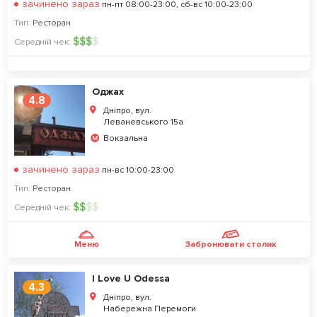
зачинено зараз
пн-пт 08:00-23:00, сб-вс 10:00-23:00
Тип:
Ресторан
$
$
$
$
Середній чек:
Оджах
4.8
Дніпро, вул.
Леваневського 15а
Вокзальна
зачинено зараз
пн-вс 10:00-23:00
Тип:
Ресторан
$
$
$
$
Середній чек:
Меню
Забронювати столик
I Love U Odessa
4.3
Дніпро, вул.
Набережна Перемоги