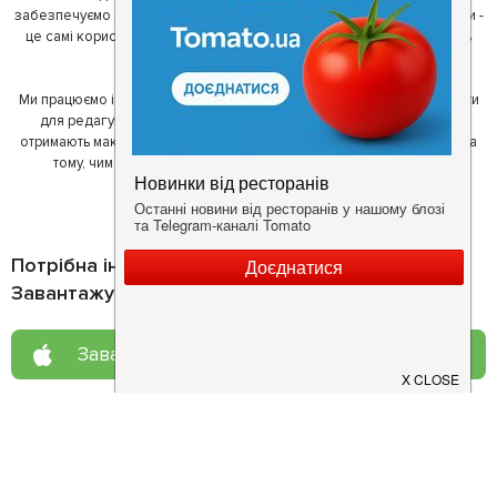
забезпечуємо актуальність інформації. Друга частина нашої команди -
це самі користувачі, які діляться своїми враженнями і допомагають
один одному у виборі кращих місць.
Ми працюємо і з ресторанами. Для них ми надаємо зручні інструменти
для редагування інформації про себе - в результаті відвідувачі
отримають максимум інформації, а ресторан зможе зосередитися на
тому, чим він любить займатися більше всього - смачній їжі.
Потрібна інформація про заклад?
Завантажуйте додаток!
Завантажте у
App Store
Доступно у
Google Play