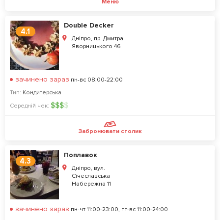
Меню
Double Decker
4.1
Дніпро, пр. Дмитра
Яворницького 46
зачинено зараз
пн-вс 08:00-22:00
Тип:
Кондитерська
$
$
$
$
Середній чек:
Забронювати столик
Поплавок
4.3
Дніпро, вул.
Січеславська
Набережна 11
зачинено зараз
пн-чт 11:00-23:00, пт-вс 11:00-24:00