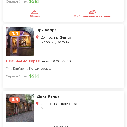
$
$
$
$
Середній чек:
Меню
Забронювати столик
Три Бобра
4.4
Дніпро, пр. Дмитра
Яворницького 42
зачинено зараз
пн-вс 08:00-22:00
Тип:
Кав'ярня
,
Кондитерська
$
$
$
$
Середній чек:
Дика Качка
4.8
Дніпро, пл. Шевченка
2