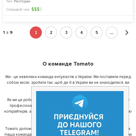
Тип:
Ресторан
$
$
$
$
Середній чек:
1
з
9
1
2
3
4
5
...
О команде Tomato
Ми - це невелика команда ентузіастів з України. Ми поставили перед
собою місію: зробити так, щоб де б в Україні ви не знаходилися, ви
завжди могли смачно поїсти.
Як ми це робимо? Для початку, ми зібрали приголомшливу команду
професіоналів - фахівців з дизайну, програмування, маркетингу,
копірайтерів, а за сумісництвом - любителів гарної їжі. З їх допомогою
ми створили Томато.
Томато допомагає своїм користувачам знайти цікаві місця неподалік.
Наша команда регулярно зв'язується з ресторанами - таким чином ми