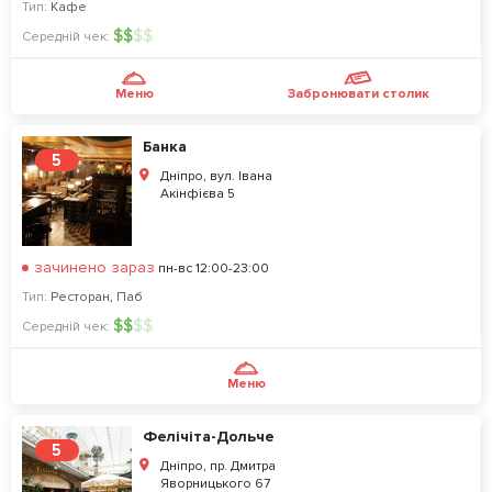
Тип:
Кафе
$
$
$
$
Середній чек:
Меню
Забронювати столик
Банка
5
Дніпро, вул. Івана
Акінфієва 5
зачинено зараз
пн-вс 12:00-23:00
Тип:
Ресторан
,
Паб
$
$
$
$
Середній чек:
Меню
Фелічіта-Дольче
5
Дніпро, пр. Дмитра
Яворницького 67