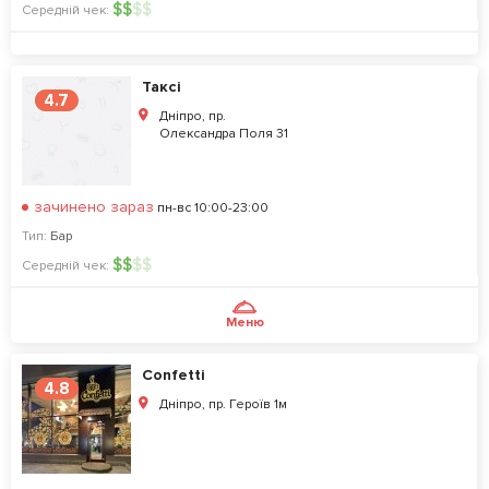
$
$
$
$
Середній чек:
Таксі
4.7
Дніпро, пр.
Олександра Поля 31
зачинено зараз
пн-вс 10:00-23:00
Тип:
Бар
$
$
$
$
Середній чек:
Меню
Confetti
4.8
Дніпро, пр. Героїв 1м