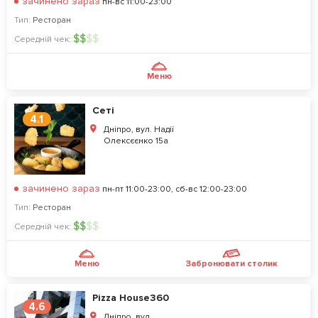
зачинено зараз
пн-вс 11:00-23:00
Тип:
Ресторан
$
$
$
$
Середній чек:
Меню
Сеті
4.1
Дніпро, вул. Надії
Олексєєнко 15а
зачинено зараз
пн-пт 11:00-23:00, сб-вс 12:00-23:00
Тип:
Ресторан
$
$
$
$
Середній чек:
Меню
Забронювати столик
Pizza House360
4.6
Дніпро, вул.