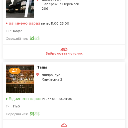
Набережна Перемоги
26б
зачинено зараз
пн-вс 11:00-23:00
Тип:
Кафе
$
$
$
$
Середній чек:
Забронювати столик
Тайм
4.1
Дніпро, вул.
Харківська 2
Відчинено зараз
пн-вс 00:00-24:00
Тип:
Паб
$
$
$
$
Середній чек: