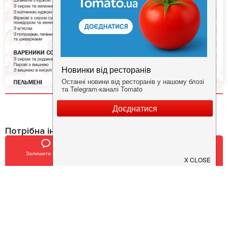
Потрібна інформація про заклад?
Завантажуйте додаток!
Залишити відгук
Позвонить
У закладки
Завантажте у
App Store
Доступно у
Google Play