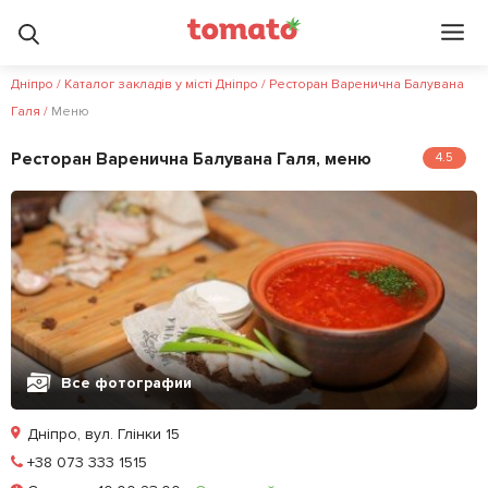
Дніпро
/
Каталог закладів у місті Дніпро
/
Ресторан Варенична Балувана
Галя
/
Меню
Ресторан Варенична Балувана Галя, меню
4.5
Все фотографии
Дніпро, вул. Глінки 15
Позвонить
+38 073 333 1515