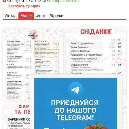
Сегодня
:
10:00-23:00
Открыт сейчас
Залишити відгук
У закладки
Показать график
Огляд
Меню
Фото
Відгуки