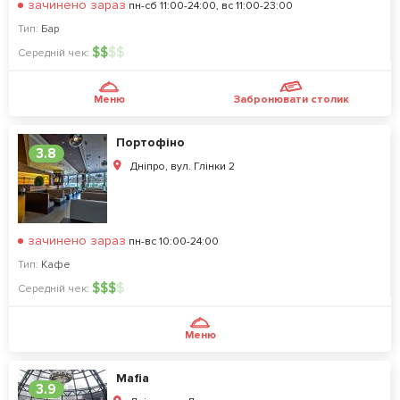
зачинено зараз
пн-сб 11:00-24:00, вс 11:00-23:00
Тип:
Бар
$
$
$
$
Середній чек:
Меню
Забронювати столик
Портофіно
3.8
Дніпро, вул. Глінки 2
зачинено зараз
пн-вс 10:00-24:00
Тип:
Кафе
$
$
$
$
Середній чек:
Меню
Mafia
3.9