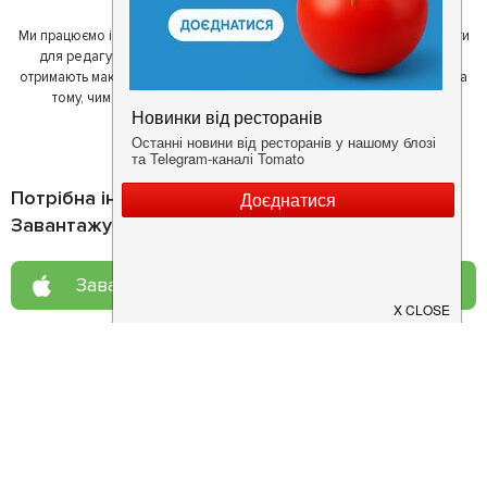
Ми працюємо і з ресторанами. Для них ми надаємо зручні інструменти
для редагування інформації про себе - в результаті відвідувачі
отримають максимум інформації, а ресторан зможе зосередитися на
тому, чим він любить займатися більше всього - смачній їжі.
Потрібна інформація про заклад?
Завантажуйте додаток!
Завантажте у
App Store
Доступно у
Google Play
Про нас
Рецепт дня