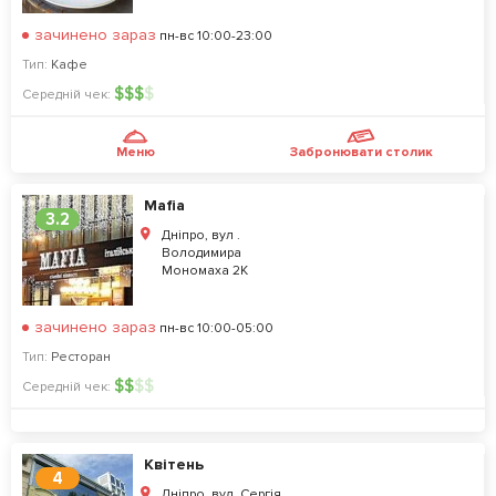
зачинено зараз
пн-вс 10:00-23:00
Тип:
Кафе
$
$
$
$
Середній чек:
Меню
Забронювати столик
Mafia
3.2
Дніпро, вул .
Володимира
Мономаха 2К
зачинено зараз
пн-вс 10:00-05:00
Тип:
Ресторан
$
$
$
$
Середній чек:
Квітень
4
Дніпро, вул. Сергія