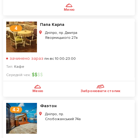
Меню
Папа Карла
4
Дніпро, пр. Дмитра
Яворницького 27а
зачинено зараз
пн-вс 10:00-23:00
Тип:
Кафе
$
$
$
$
Середній чек:
Меню
Забронювати столик
Фаэтон
4.2
Дніпро, пр.
Слобожанський 74а