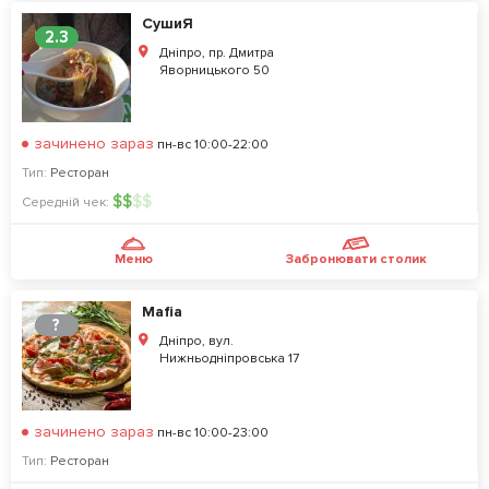
СушиЯ
2.3
Дніпро, пр. Дмитра
Яворницького 50
зачинено зараз
пн-вс 10:00-22:00
Тип:
Ресторан
$
$
$
$
Середній чек:
Меню
Забронювати столик
Mafia
?
Дніпро, вул.
Нижньодніпровська 17
зачинено зараз
пн-вс 10:00-23:00
Тип:
Ресторан