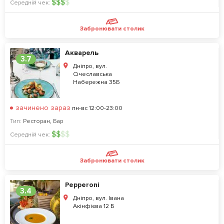
$
$
$
$
Середній чек:
Забронювати столик
Акварель
3.7
Дніпро, вул.
Січеславська
Набережна 35Б
зачинено зараз
пн-вс 12:00-23:00
Тип:
Ресторан
,
Бар
$
$
$
$
Середній чек:
Забронювати столик
Pepperoni
3.4
Дніпро, вул. Івана
Акінфієва 12 Б