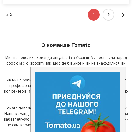
1
з
2
1
2
О команде Tomato
Ми - це невелика команда ентузіастів з України. Ми поставили перед
собою місію: зробити так, щоб де б в Україні ви не знаходилися, ви
завжди могли смачно поїсти.
Як ми це робимо? Для початку, ми зібрали приголомшливу команду
професіоналів - фахівців з дизайну, програмування, маркетингу,
копірайтерів, а за сумісництвом - любителів гарної їжі. З їх допомогою
ми створили Томато.
Томато допомагає своїм користувачам знайти цікаві місця неподалік.
Наша команда регулярно зв'язується з ресторанами - таким чином ми
забезпечуємо актуальність інформації. Друга частина нашої команди -
це самі користувачі, які діляться своїми враженнями і допомагають
один одному у виборі кращих місць.