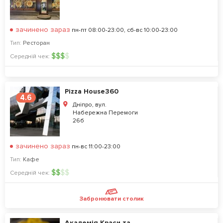
зачинено зараз
пн-пт 08:00-23:00, сб-вс 10:00-23:00
Тип:
Ресторан
$
$
$
$
Середній чек:
Pizza House360
4.6
Дніпро, вул.
Набережна Перемоги
26б
зачинено зараз
пн-вс 11:00-23:00
Тип:
Кафе
$
$
$
$
Середній чек:
Забронювати столик
Академія Краси та