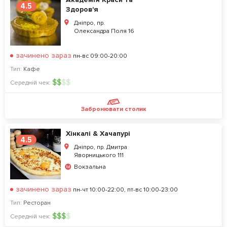
4.5
Здоров'я
Дніпро, пр.
Олександра Поля 16
зачинено зараз
пн-вс 09:00-20:00
Тип:
Кафе
$
$
$
$
Середній чек:
Забронювати столик
Хінкалі & Хачапурі
4.5
Дніпро, пр. Дмитра
Яворницького 111
Вокзальна
зачинено зараз
пн-чт 10:00-22:00, пт-вс 10:00-23:00
Тип:
Ресторан
$
$
$
$
Середній чек: