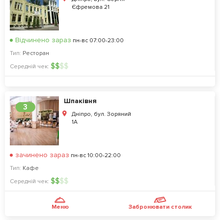
Єфремова 21
Відчинено зараз
пн-вс 07:00-23:00
Тип:
Ресторан
$
$
$
$
Середній чек:
Шпаківня
3
Дніпро, бул. Зоряний
1А
зачинено зараз
пн-вс 10:00-22:00
Тип:
Кафе
$
$
$
$
Середній чек:
Меню
Забронювати столик