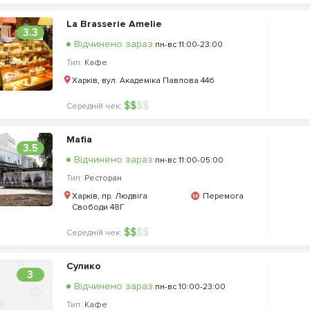
La Brasserie Amelie
3.3
Відчинено зараз
пн-вс 11:00-23:00
Тип:
Кафе
Харків, вул. Академіка Павлова 44б
$
$
$
$
Середній чек:
Mafia
3.5
Відчинено зараз
пн-вс 11:00-05:00
Тип:
Ресторан
Харків, пр. Людвіга
Перемога
Свободи 48Г
$
$
$
$
Середній чек:
Сулико
3
Відчинено зараз
пн-вс 10:00-23:00
Тип:
Кафе