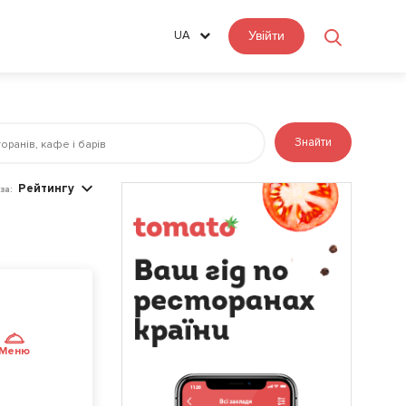
UA
Увійти
Знайти
Рейтингу
за:
Меню