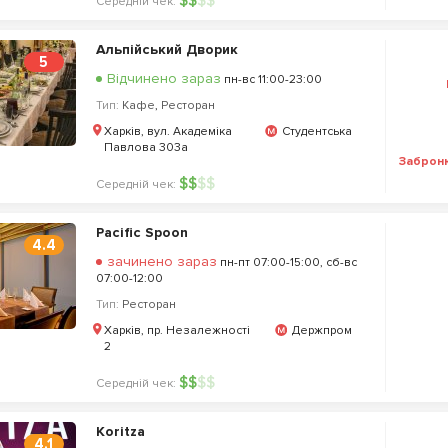
$
$
$
$
Середній чек:
Альпійський Дворик
5
Відчинено зараз
пн-вс 11:00-23:00
Тип:
Кафе
,
Ресторан
Харків, вул. Академіка
Студентська
Павлова 303а
Заброн
$
$
$
$
Середній чек:
Pacific Spoon
4.4
зачинено зараз
пн-пт 07:00-15:00, сб-вс
07:00-12:00
Тип:
Ресторан
Харків, пр. Незалежності
Держпром
2
$
$
$
$
Середній чек:
Koritza
4.1