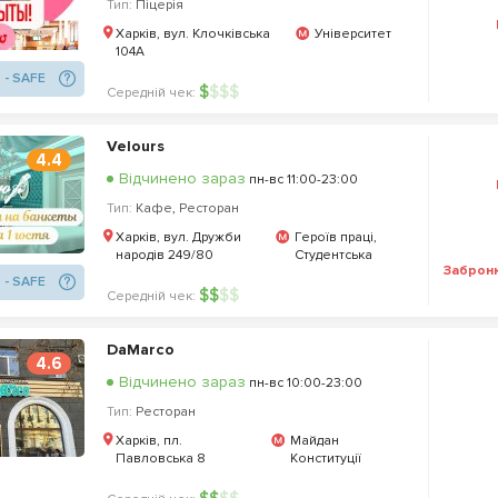
Тип:
Піцерія
Харків, вул. Клочківська
Університет
104А
 - SAFE
$
$
$
$
Середній чек:
Velours
4.4
Відчинено зараз
пн-вс 11:00-23:00
Тип:
Кафе
,
Ресторан
Харків, вул. Дружби
Героїв праці,
народів 249/80
Студентська
Заброн
 - SAFE
$
$
$
$
Середній чек:
DaMarco
4.6
Відчинено зараз
пн-вс 10:00-23:00
Тип:
Ресторан
Харків, пл.
Майдан
Павловська 8
Конституції