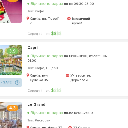
Відчинено зараз
пн-вс 09:30-23:00
Тип:
Кафе
Харків, пл. Поезії
Історичний
2
музей
$
$
$
$
Середній чек:
Capri
3.9
Відчинено зараз
пн 13:00-01:00, вт-вс 11:00-
01:00
Тип:
Кафе
,
Піцерія
Харків, вул.
Університет,
Сумська 35
Держпром
 - SAFE
$
$
$
$
Середній чек:
Le Grand
4.3
Відчинено зараз
пн-вс 10:00-24:00
Тип:
Ресторан
Харків, пр. Науки 77
23 Серпня