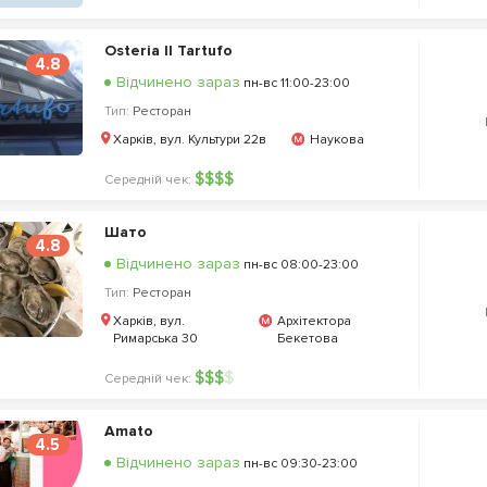
Osteria Il Tartufo
4.8
Відчинено зараз
пн-вс 11:00-23:00
Тип:
Ресторан
Харків, вул. Культури 22в
Наукова
$
$
$
$
Середній чек:
Шато
4.8
Відчинено зараз
пн-вс 08:00-23:00
Тип:
Ресторан
Харків, вул.
Архітектора
Римарська 30
Бекетова
$
$
$
$
Середній чек:
Amato
4.5
Відчинено зараз
пн-вс 09:30-23:00