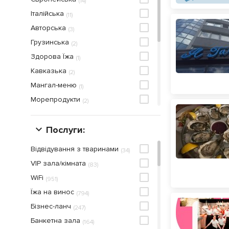
(
14
)
Італійська
(
11
)
Авторська
(
3
)
Грузинська
(
2
)
Здорова Їжа
(
1
)
Кавказька
(
2
)
Мангал-меню
(
1
)
Морепродукти
(
2
)
Піца
(
2
)
Рибна
Послуги:
(
1
)
Російська
(
1
)
Відвідування з тваринами
(
34
)
Середземноморська
(
1
)
VIP зала/кімната
(
83
)
Стейк-хаус
(
1
)
WiFi
(
951
)
Сучасна
(
1
)
Їжа на винос
(
794
)
Українська
(
6
)
Бiзнес-ланч
(
247
)
Французька
(
3
)
Банкетна зала
(
164
)
Хоспер