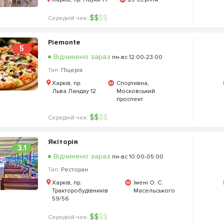
$
$
$
$
Середній чек:
Piemonte
5
Відчинено зараз
пн-вс 12:00-23:00
Тип:
Піцерія
Харків, пр.
Спортивна,
Льва Ландау 12
Московський
проспект
$
$
$
$
Середній чек:
Якіторія
3.1
Відчинено зараз
пн-вс 10:00-05:00
Тип:
Ресторан
Харків, пр.
Імені О. С.
Тракторобудівників
Масельського
59/56
$
$
$
$
Середній чек: