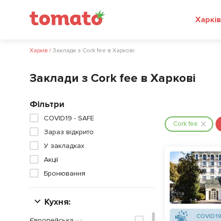
Харків
Харків
/
Заклади з Сork fee в Харкові
Заклади з Сork fee в Харкові
Фільтри
COVID19 - SAFE
Сork fee
Зараз відкрито
У закладках
Акції
Бронювання
Кухня:
COVID19
Європейська