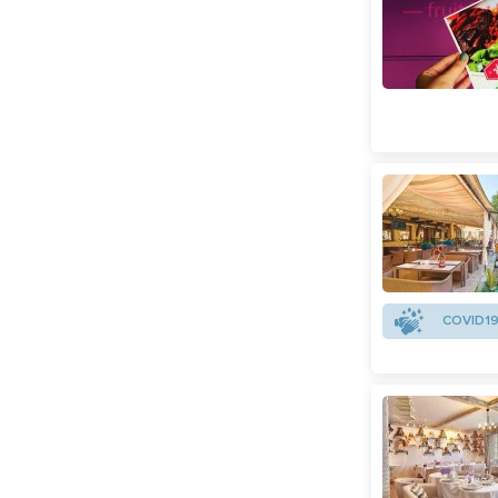
Пушкінська
(
1
)
Спортивна
(
1
)
Студентська
(
2
)
Університет
(
3
)
COVID19