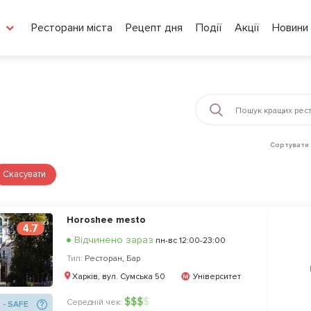
Ресторани міста
Рецепт дня
Події
Акції
Новини
Сортувати 
Скасувати
Horoshee mesto
4.7
Відчинено зараз
пн-вс 12:00-23:00
Тип:
Ресторан
,
Бар
Харків, вул. Сумська 50
Університет
$
$
$
$
Середній чек:
 - SAFE