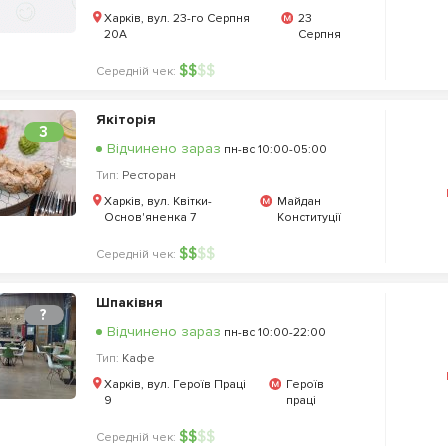
Харків, вул. 23-го Серпня
23
20А
Серпня
$
$
$
$
Середній чек:
Якіторія
3
Відчинено зараз
пн-вс 10:00-05:00
Тип:
Ресторан
Харків, вул. Квітки-
Майдан
Основ'яненка 7
Конституції
$
$
$
$
Середній чек:
Шпаківня
?
Відчинено зараз
пн-вс 10:00-22:00
Тип:
Кафе
Харків, вул. Героїв Праці
Героїв
9
праці
$
$
$
$
Середній чек: