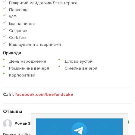
Відкритий майданчик/Літня тераса
Парковка
WiFi
Їжа на винос
Сніданок
Сork fee
Відвідування з тваринами
Приводи
День народження
Ділова зустріч
Романтична вечеря
Сімейна вечеря
Корпоративи
Сайт:
facebook.com/beefandcake
Отзывы
2
Роман З.
Кухня жах, обслуговування теж, я не приємно здивований, атмосфера