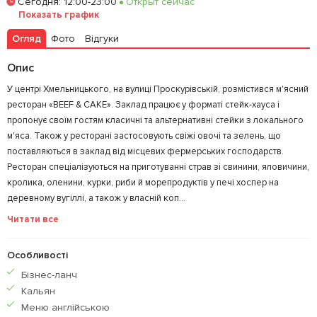
Сегодня
:
12:00-23:00
Открыт сейчас
Залишити відгук
У закладки
Показать график
Огляд
Фото
Відгуки
Опис
У центрі Хмельницького, на вулиці Проскурівській, розмістився м'ясний
ресторан «BEEF & CAKE». Заклад працює у форматі стейк-хауса і
пропонує своїм гостям класичні та альтернативні стейки з локального
м'яса. Також у ресторані застосовують свіжі овочі та зелень, що
поставляються в заклад від місцевих фермерських господарств.
Ресторан спеціалізуються на приготуванні страв зі свинини, яловичини,
кролика, оленини, курки, риби й морепродуктів у печі хоспер на
деревному вугіллі, а також у власній коп...
Читати все
Особливості
Бiзнес-ланч
Кальян
Меню англiйською