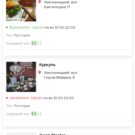
Хмельницький, вул.
Кам'янецька 17
Відчинено зараз
пн-вс 10:00-22:00
Тип:
Ресторан
$
$
$
$
Середній чек:
Куркуль
?
Хмельницький, вул.
Героїв Майдану 8
зачинено зараз
пн-вс 12:00-23:00
Тип:
Ресторан
$
$
$
$
Середній чек: