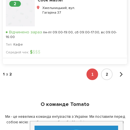
Cook Master
2
Хмельницький, вул.
Гагаріна 37
Відчинено зараз
пн-пт 09:00-19:00, сб 09:00-17:00, вс 09:00-
16:00
Тип:
Кафе
$
$
$
$
Середній чек:
1
з
2
1
2
О команде Tomato
Ми - це невелика команда ентузіастів з України. Ми поставили перед
собою місію: зробити так, щоб де б в Україні ви не знаходилися, ви
завжди могли смачно поїсти.