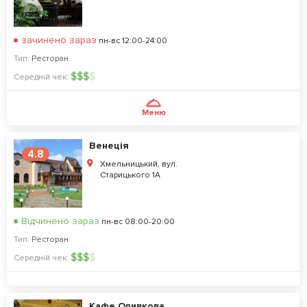
зачинено зараз
пн-вс 12:00-24:00
Тип:
Ресторан
$
$
$
$
Середній чек:
Меню
Венеція
4.8
Хмельницький, вул.
Старицького 1А
Відчинено зараз
пн-вс 08:00-20:00
Тип:
Ресторан
$
$
$
$
Середній чек:
Кафе Оливкова