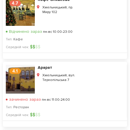
4.7
Хмельницький, пр.
Миру 102
Відчинено зараз
пн-вс 10:00-23:00
Тип:
Кафе
$
$
$
$
Середній чек:
Арарат
4.1
Хмельницький, вул.
Тернопільська 7
зачинено зараз
пн-вс 11:00-24:00
Тип:
Ресторан
$
$
$
$
Середній чек: