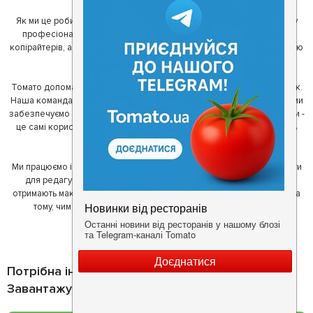
Як ми це робимо? Для початку, ми зібрали приголомшливу команду
професіоналів - фахівців з дизайну, програмування, маркетингу,
копірайтерів, а за сумісництвом - любителів гарної їжі. З їх допомогою
ми створили Томато.
Томато допомагає своїм користувачам знайти цікаві місця неподалік.
Наша команда регулярно зв'язується з ресторанами - таким чином ми
забезпечуємо актуальність інформації. Друга частина нашої команди -
це самі користувачі, які діляться своїми враженнями і допомагають
один одному у виборі кращих місць.
Ми працюємо і з ресторанами. Для них ми надаємо зручні інструменти
для редагування інформації про себе - в результаті відвідувачі
отримають максимум інформації, а ресторан зможе зосередитися на
тому, чим він любить займатися більше всього - смачній їжі.
Потрібна інформація про заклад?
Завантажуйте додаток!