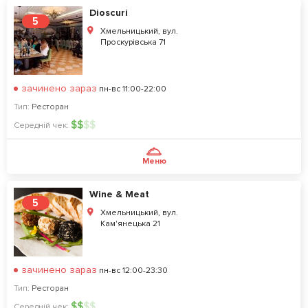
Dioscuri
5
Хмельницький, вул.
Проскурівська 71
зачинено зараз
пн-вс 11:00-22:00
Тип:
Ресторан
$
$
$
$
Середній чек:
Меню
Wine & Meat
5
Хмельницький, вул.
Кам'янецька 21
зачинено зараз
пн-вс 12:00-23:30
Тип:
Ресторан
$
$
$
$
Середній чек: