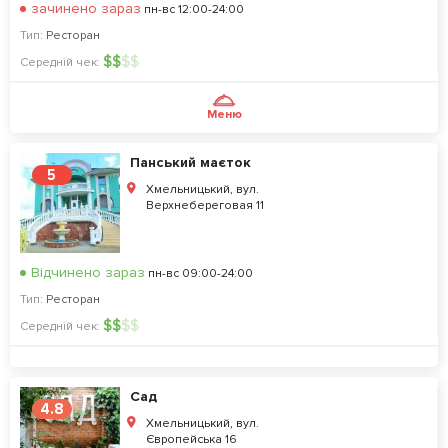
зачинено зараз
пн-вс 12:00-24:00
Тип:
Ресторан
$
$
$
$
Середній чек:
Меню
Панський маєток
5
Хмельницький, вул.
Верхнебереговая 11
Відчинено зараз
пн-вс 09:00-24:00
Тип:
Ресторан
$
$
$
$
Середній чек:
Сад
4.8
Хмельницький, вул.
Європейська 16