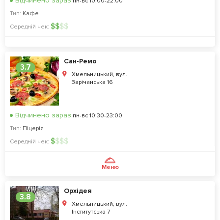
Відчинено зараз
пн-вс 10:00-22:00
Тип:
Кафе
$
$
$
$
Середній чек:
Сан-Ремо
3.7
Хмельницький, вул.
Зарічанська 16
Відчинено зараз
пн-вс 10:30-23:00
Тип:
Піцерія
$
$
$
$
Середній чек:
Меню
Орхідея
3.8
Хмельницький, вул.
Інститутська 7