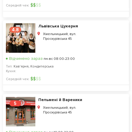
$
$
$
$
Середній чек:
Львівська Цукерня
4.8
Хмельницький, вул.
Проскурівська 45
Відчинено зараз
пн-вс 08:00-23:00
Тип:
Кав'ярня
,
Кондитерська
Кухня:
$
$
$
$
Середній чек:
Пельмені й Вареники
5
Хмельницький, вул.
Проскурівська 45