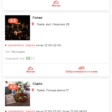
Меню
Гопак
4.5
Львів, вул. Наукова 2Б
зачинено зараз
пн-вс 12:00-22:00
Тип:
Ресторан
$
$
$
$
Середній чек:
Меню
Забронювати столик
Сідло
4.5
Львів, Площа ринок 17
зачинено зараз
пн-чт 12:00-23:00, пт-вс 12:00-24:00