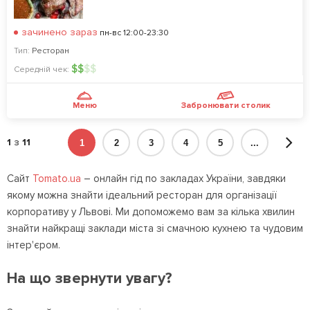
зачинено зараз
пн-вс 12:00-23:30
Тип:
Ресторан
$
$
$
$
Середній чек:
Меню
Забронювати столик
1
з
11
1
2
3
4
5
...
Сайт
Tomato.ua
– онлайн гід по закладах України, завдяки
якому можна знайти ідеальний ресторан для організації
корпоративу у Львові. Ми допоможемо вам за кілька хвилин
знайти найкращі заклади міста зі смачною кухнею та чудовим
інтер'єром.
На що звернути увагу?