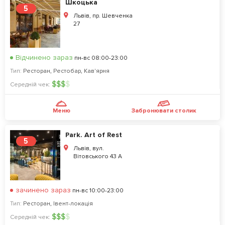
Шкоцька
5
Львів, пр. Шевченка
27
Відчинено зараз
пн-вс 08:00-23:00
Тип:
Ресторан
,
Рестобар
,
Кав'ярня
$
$
$
$
Середній чек:
Меню
Забронювати столик
Park. Art of Rest
5
Львів, вул.
Вітовського 43 А
зачинено зараз
пн-вс 10:00-23:00
Тип:
Ресторан
,
Івент-локація
$
$
$
$
Середній чек: