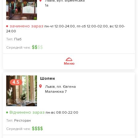
Львів, вул. Вірменська
1а
зачинено зараз
пн-чт 12:00-24:00, пт-сб 12:00-02:00, вс 12:00-
24:00
Тип:
Паб
$
$
$
$
Середній чек:
Меню
Шопен
4.5
Львів, пл. Євгена
Маланюка 7
Відчинено зараз
пн-вс 08:00-22:00
Тип:
Ресторан
$
$
$
$
Середній чек: