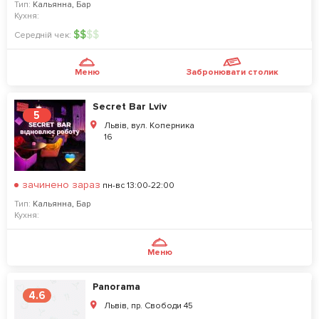
Тип:
Кальянна
,
Бар
Кухня:
$
$
$
$
Середній чек:
Меню
Забронювати столик
Secret Bar Lviv
5
Львів, вул. Коперника
16
зачинено зараз
пн-вс 13:00-22:00
Тип:
Кальянна
,
Бар
Кухня:
Меню
Panorama
4.6
Львів, пр. Свободи 45