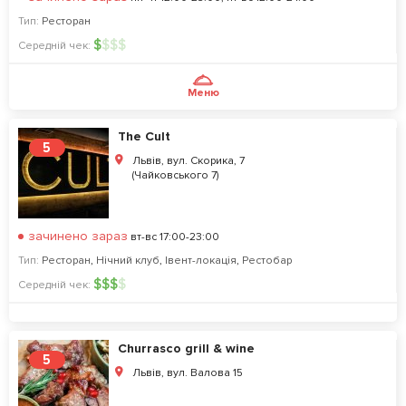
Тип:
Ресторан
$
$
$
$
Середній чек:
Меню
The Cult
5
Львів, вул. Скорика, 7
(Чайковського 7)
зачинено зараз
вт-вс 17:00-23:00
Тип:
Ресторан
,
Нічний клуб
,
Івент-локація
,
Рестобар
$
$
$
$
Середній чек:
Churrasco grill & wine
5
Львів, вул. Валова 15