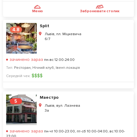
Меню
Забронювати столик
Split
4.8
Львів, пл. Міцкевича
6/7
зачинено зараз
пн-вс 12:00-24:00
Тип:
Ресторан
,
Нічний клуб
,
Івент-локація
$
$
$
$
Середній чек:
Маестро
5
Львів, вул. Лазнева
3а
зачинено зараз
пн-чт 10:00-23:00, пт-сб 10:00-04:00, вс 10:00-
23:00