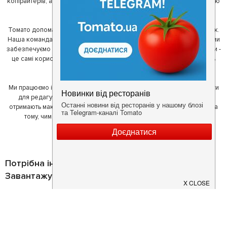
копірайтерів, а за сумісництвом - любителів гарної їжі. З їх допомогою
ми створили Томато.
Томато допомагає своїм користувачам знайти цікаві місця неподалік.
Наша команда регулярно зв'язується з ресторанами - таким чином ми
забезпечуємо актуальність інформації. Друга частина нашої команди -
це самі користувачі, які діляться своїми враженнями і допомагають
один одному у виборі кращих місць.
Ми працюємо і з ресторанами. Для них ми надаємо зручні інструменти
для редагування інформації про себе - в результаті відвідувачі
отримають максимум інформації, а ресторан зможе зосередитися на
тому, чим він любить займатися більше всього - смачній їжі.
Потрібна інформація про заклад?
Завантажуйте додаток!
Завантажте у
App Store