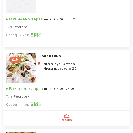
Відчинено зараз
пн-вс 08:00-22:30
Тип:
Ресторан
$
$
$
$
Середній чек:
Валентино
4.5
Львів, вул. Остапа
Нижанківського 20
Відчинено зараз
пн-вс 08:00-23:00
Тип:
Ресторан
$
$
$
$
Середній чек:
Меню