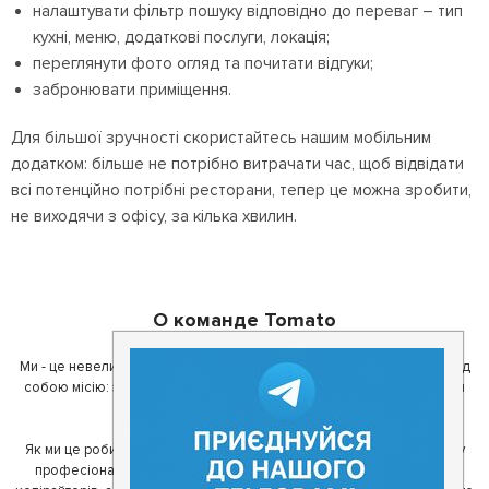
налаштувати фільтр пошуку відповідно до переваг – тип
кухні, меню, додаткові послуги, локація;
переглянути фото огляд та почитати відгуки;
забронювати приміщення.
Для більшої зручності скористайтесь нашим мобільним
додатком: більше не потрібно витрачати час, щоб відвідати
всі потенційно потрібні ресторани, тепер це можна зробити,
не виходячи з офісу, за кілька хвилин.
О команде Tomato
Ми - це невелика команда ентузіастів з України. Ми поставили перед
собою місію: зробити так, щоб де б в Україні ви не знаходилися, ви
завжди могли смачно поїсти.
Як ми це робимо? Для початку, ми зібрали приголомшливу команду
професіоналів - фахівців з дизайну, програмування, маркетингу,