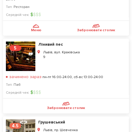
Тип:
Ресторан
$
$
$
$
Середній чек:
Меню
Забронювати столик
Лінивий пес
5
Львів, вул. Краківська
9
зачинено зараз
пн-пт 16:00-24:00, сб-вс 13:00-24:00
Тип:
Паб
$
$
$
$
Середній чек:
Забронювати столик
Грушевський
4.5
Львів, пр. Шевченка