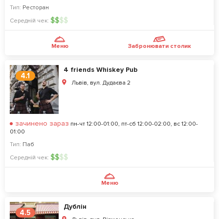
Тип:
Ресторан
$
$
$
$
Середній чек:
Меню
Забронювати столик
4 friends Whiskey Pub
4.1
Львів, вул. Дудаєва 2
зачинено зараз
пн-чт 12:00-01:00, пт-сб 12:00-02:00, вс 12:00-
01:00
Тип:
Паб
$
$
$
$
Середній чек:
Меню
Дублін
4.5