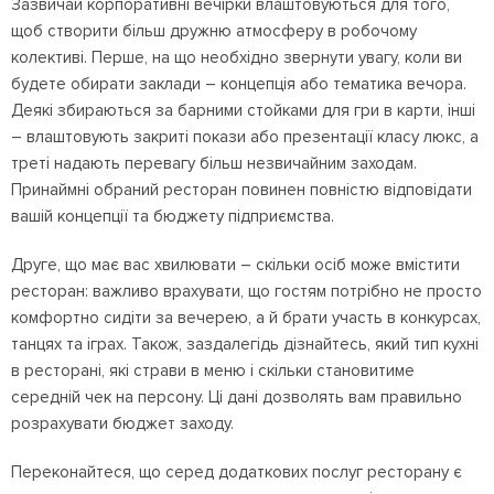
Зазвичай корпоративні вечірки влаштовуються для того,
щоб створити більш дружню атмосферу в робочому
колективі. Перше, на що необхідно звернути увагу, коли ви
будете обирати заклади – концепція або тематика вечора.
Деякі збираються за барними стойками для гри в карти, інші
– влаштовують закриті покази або презентації класу люкс, а
треті надають перевагу більш незвичайним заходам.
Принаймні обраний ресторан повинен повністю відповідати
вашій концепції та бюджету підприємства.
Друге, що має вас хвилювати – скільки осіб може вмістити
ресторан: важливо врахувати, що гостям потрібно не просто
комфортно сидіти за вечерею, а й брати участь в конкурсах,
танцях та іграх. Також, заздалегідь дізнайтесь, який тип кухні
в ресторані, які страви в меню і скільки становитиме
середній чек на персону. Ці дані дозволять вам правильно
розрахувати бюджет заходу.
Переконайтеся, що серед додаткових послуг ресторану є