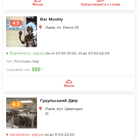
Меню
Забронювати столик
Bar Mushly
4.5
Львів, пл. Ринок 35
Відчинено зараз
пн-чт 07:30-01:00, пт-вс 07:30-02:00
Тип:
Ресторан
,
Бар
$
$
$
$
Середній чек:
Меню
Гуцульський Двір
4.3
Львів, вул. Щирецька
31
зачинено зараз
пн-вс 11:00-23:00