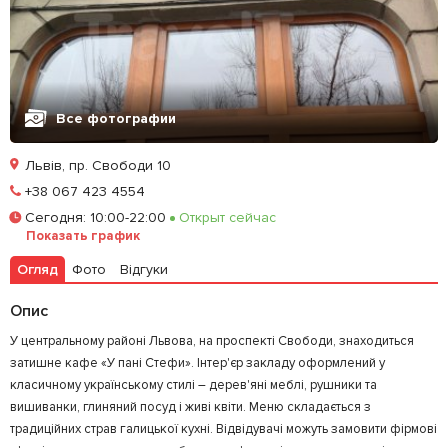
Все фотографии
Львів, пр. Свободи 10
Позвонить
+38 067 423 4554
Сегодня
:
10:00-22:00
Открыт сейчас
Залишити відгук
У закладки
Показать график
Огляд
Фото
Відгуки
Опис
У центральному районі Львова, на проспекті Свободи, знаходиться
затишне кафе «У пані Стефи». Інтер'єр закладу оформлений у
класичному українському стилі – дерев'яні меблі, рушники та
вишиванки, глиняний посуд і живі квіти. Меню складається з
традиційних страв галицької кухні. Відвідувачі можуть замовити фірмові