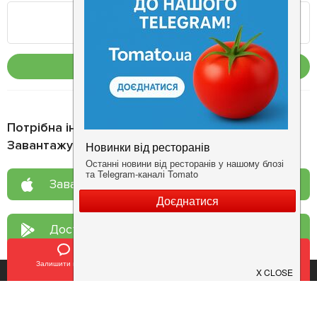
Опублікувати
Потрібна інформація про заклад?
Завантажуйте додаток!
Завантажте у
App Store
Доступно у
Google Play
Залишити відгук
Позвонить
У закладки
Про нас
Рецепт дня