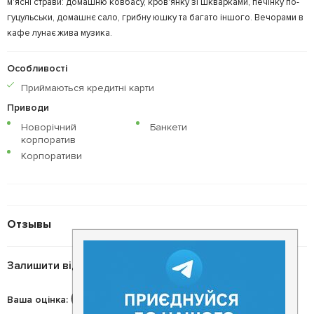
м'ясні страви: домашню ковбасу, кров'янку зі шкварками, печінку по-
гуцульськи, домашнє сало, грибну юшку та багато іншого. Вечорами в
кафе лунає жива музика.
Особливості
Приймаються кредитнi карти
Приводи
Новорічний
Банкети
корпоратив
Корпоративи
Отзывы
Залишити відгук
Ваша оцінка
: