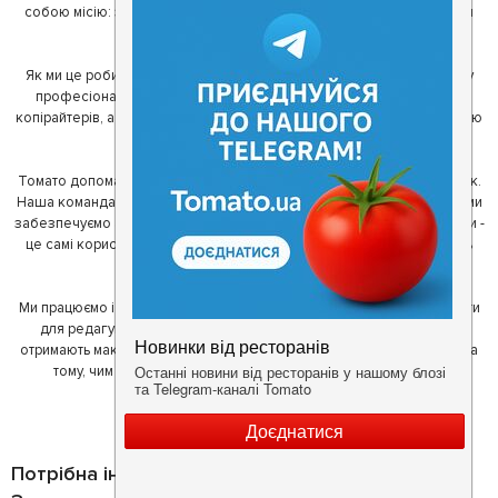
собою місію: зробити так, щоб де б в Україні ви не знаходилися, ви
завжди могли смачно поїсти.
Як ми це робимо? Для початку, ми зібрали приголомшливу команду
професіоналів - фахівців з дизайну, програмування, маркетингу,
копірайтерів, а за сумісництвом - любителів гарної їжі. З їх допомогою
ми створили Томато.
Томато допомагає своїм користувачам знайти цікаві місця неподалік.
Наша команда регулярно зв'язується з ресторанами - таким чином ми
забезпечуємо актуальність інформації. Друга частина нашої команди -
це самі користувачі, які діляться своїми враженнями і допомагають
один одному у виборі кращих місць.
Ми працюємо і з ресторанами. Для них ми надаємо зручні інструменти
для редагування інформації про себе - в результаті відвідувачі
отримають максимум інформації, а ресторан зможе зосередитися на
тому, чим він любить займатися більше всього - смачній їжі.
Потрібна інформація про заклад?