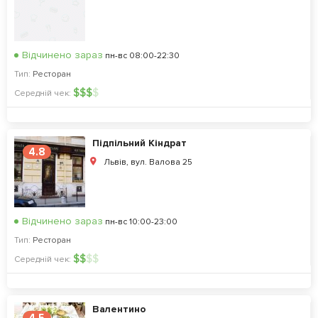
Відчинено зараз
пн-вс 08:00-22:30
Тип:
Ресторан
$
$
$
$
Середній чек:
Підпільний Кіндрат
4.8
Львів, вул. Валова 25
Відчинено зараз
пн-вс 10:00-23:00
Тип:
Ресторан
$
$
$
$
Середній чек:
Валентино