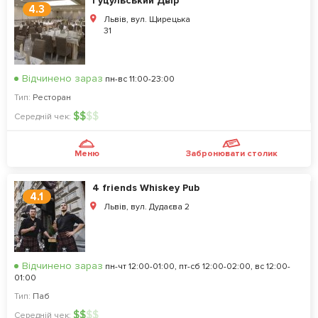
Гуцульський Двір
4.3
Львів, вул. Щирецька
31
Відчинено зараз
пн-вс 11:00-23:00
Тип:
Ресторан
$
$
$
$
Середній чек:
Меню
Забронювати столик
4 friends Whiskey Pub
4.1
Львів, вул. Дудаєва 2
Відчинено зараз
пн-чт 12:00-01:00, пт-сб 12:00-02:00, вс 12:00-
01:00
Тип:
Паб
$
$
$
$
Середній чек: