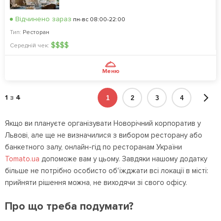
Відчинено зараз
пн-вс 08:00-22:00
Тип:
Ресторан
$
$
$
$
Середній чек:
Меню
1
з
4
1
2
3
4
Якщо ви плануєте організувати Новорічний корпоратив у
Львові, але ще не визначилися з вибором ресторану або
банкетного залу, онлайн-гід по ресторанам України
Tomato.ua
допоможе вам у цьому. Завдяки нашому додатку
більше не потрібно особисто об'їжджати всі локації в місті:
прийняти рішення можна, не виходячи зі свого офісу.
Про що треба подумати?