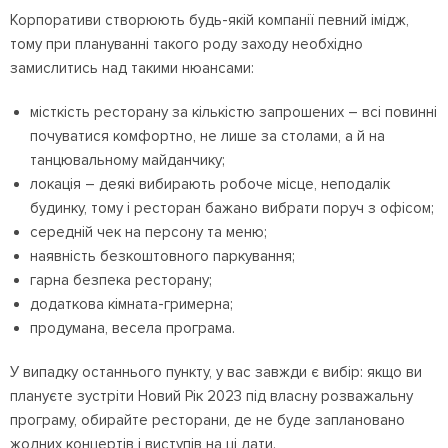
Корпоративи створюють будь-якій компанії певний імідж,
тому при плануванні такого роду заходу необхідно
замислитись над такими нюансами:
місткість ресторану за кількістю запрошених – всі повинні
почуватися комфортно, не лише за столами, а й на
танцювальному майданчику;
локація – деякі вибирають робоче місце, неподалік
будинку, тому і ресторан бажано вибрати поруч з офісом;
середній чек на персону та меню;
наявність безкоштовного паркування;
гарна безпека ресторану;
додаткова кімната-гримерна;
продумана, весела програма.
У випадку останнього пункту, у вас завжди є вибір: якщо ви
плануєте зустріти Новий Рік 2023 під власну розважальну
програму, обирайте ресторани, де не буде заплановано
жодних концертів і виступів на ці дати.