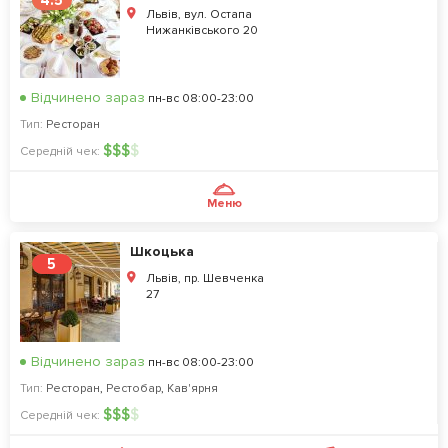
4.5
Львів, вул. Остапа
Нижанківського 20
Відчинено зараз
пн-вс 08:00-23:00
Тип:
Ресторан
$
$
$
$
Середній чек:
Меню
Шкоцька
5
Львів, пр. Шевченка
27
Відчинено зараз
пн-вс 08:00-23:00
Тип:
Ресторан
,
Рестобар
,
Кав'ярня
$
$
$
$
Середній чек: