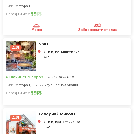
Тип:
Ресторан
$
$
$
$
Середній чек:
Меню
Забронювати столик
Split
4.8
Львів, пл. Міцкевича
6/7
Відчинено зараз
пн-вс 12:00-24:00
Тип:
Ресторан
,
Нічний клуб
,
Івент-локація
$
$
$
$
Середній чек:
Голодний Микола
4.8
Львів, вул. Стрийська
352