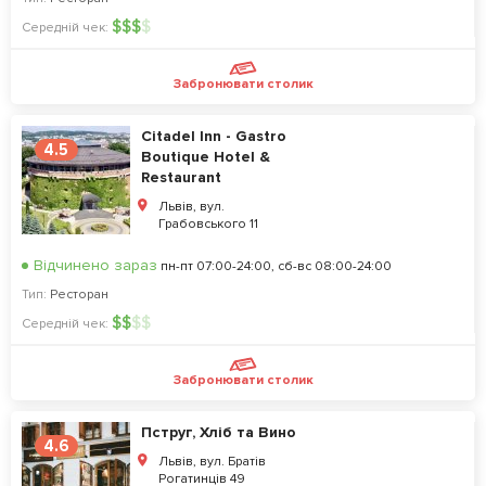
$
$
$
$
Середній чек:
Забронювати столик
Citadel Inn - Gastro
4.5
Boutique Hotel &
Restaurant
Львів, вул.
Грабовського 11
Відчинено зараз
пн-пт 07:00-24:00, сб-вс 08:00-24:00
Тип:
Ресторан
$
$
$
$
Середній чек:
Забронювати столик
Пструг, Хліб та Вино
4.6
Львів, вул. Братів
Рогатинців 49