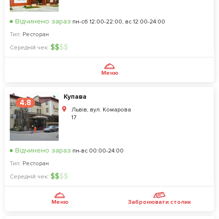
Відчинено зараз
пн-сб 12:00-22:00, вс 12:00-24:00
Тип:
Ресторан
$
$
$
$
Середній чек:
Меню
Купава
4.8
Львів, вул. Комарова
17
Відчинено зараз
пн-вс 00:00-24:00
Тип:
Ресторан
$
$
$
$
Середній чек:
Меню
Забронювати столик