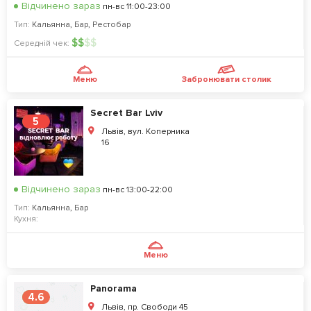
Відчинено зараз
пн-вс 11:00-23:00
Тип:
Кальянна
,
Бар
,
Рестобар
$
$
$
$
Середній чек:
Меню
Забронювати столик
Secret Bar Lviv
5
Львів, вул. Коперника
16
Відчинено зараз
пн-вс 13:00-22:00
Тип:
Кальянна
,
Бар
Кухня:
Меню
Panorama
4.6
Львів, пр. Свободи 45