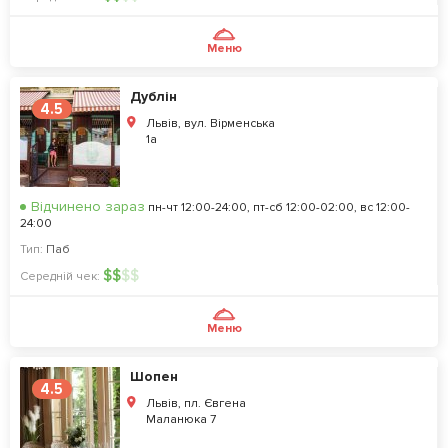
Меню
Дублін
4.5
Львів, вул. Вірменська
1а
Відчинено зараз
пн-чт 12:00-24:00, пт-сб 12:00-02:00, вс 12:00-
24:00
Тип:
Паб
$
$
$
$
Середній чек:
Меню
Шопен
4.5
Львів, пл. Євгена
Маланюка 7