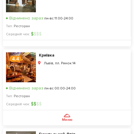
Відчинено зараз
пн-вс 11:00-24:00
Тип:
Ресторан
$
$
$
$
Середній чек:
Криївка
4.4
Львів, пл. Ринок 14
Відчинено зараз
пн-вс 00:00-24:00
Тип:
Ресторан
$
$
$
$
Середній чек:
Меню