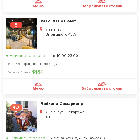
Меню
Забронювати столик
Park. Art of Rest
5
Львів, вул.
Вітовського 43 А
Відчинено зараз
пн-вс 10:00-23:00
Тип:
Ресторан
,
Івент-локація
$
$
$
$
Середній чек:
Меню
Забронювати столик
Чайхана Самарканд
4.7
Львів, вул. Пекарська
48
Відчинено зараз
пн-сб 11:00-22:00, вс 12:00-22:00