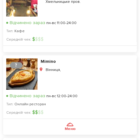
Хмельницьке пров.
Відчинено зараз
пн-вс 11:00-24:00
Тип:
Кафе
$
$
$
$
Середній чек:
Mimino
?
Вінниця,
Відчинено зараз
пн-вс 12:00-24:00
Тип:
Онлайн ресторан
$
$
$
$
Середній чек:
Меню