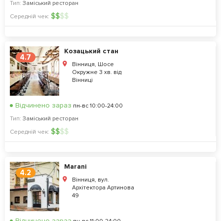
Тип:
Заміський ресторан
$
$
$
$
Середній чек:
Козацький стан
4.7
Вінниця, Шосе
Окружне 3 хв. від
Вінниці
Відчинено зараз
пн-вс 10:00-24:00
Тип:
Заміський ресторан
$
$
$
$
Середній чек:
Marani
4.2
Вінниця, вул.
Архітектора Артинова
49
Відчинено зараз