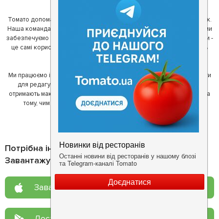
ми створили Томато.
Томато допомагає своїм користувачам знайти цікаві місця неподалік.
Наша команда регулярно зв'язується з ресторанами - таким чином ми
забезпечуємо актуальність інформації. Друга частина нашої команди -
це самі користувачі, які діляться своїми враженнями і допомагають
один одному у виборі кращих місць.
Ми працюємо і з ресторанами. Для них ми надаємо зручні інструменти
для редагування інформації про себе - в результаті відвідувачі
отримають максимум інформації, а ресторан зможе зосередитися на
тому, чим він любить займатися більше всього - смачній їжі.
Потрібна інформація про заклад?
Завантажуйте додаток!
Завантажте у
App Store
Доступно у
Google Play