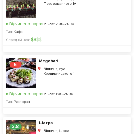
Первозванного 1А
Відчинено зараз
пн-вс 12:00-24:00
Тип:
Кафе
$
$
$
$
Середній чек:
Megobari
5
Вінниця, вул.
Кропивницького 1
Відчинено зараз
пн-вс 11:00-24:00
Тип:
Ресторан
Шатро
2.8
Вінниця, Шосе