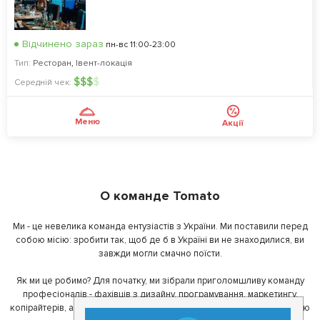
Відчинено зараз
пн-вс 11:00-23:00
Тип:
Ресторан
,
Івент-локація
$
$
$
$
Середній чек:
Меню
Акції
О команде Tomato
Ми - це невелика команда ентузіастів з України. Ми поставили перед
собою місію: зробити так, щоб де б в Україні ви не знаходилися, ви
завжди могли смачно поїсти.
Як ми це робимо? Для початку, ми зібрали приголомшливу команду
професіоналів - фахівців з дизайну, програмування, маркетингу,
копірайтерів, а за сумісництвом - любителів гарної їжі. З їх допомогою