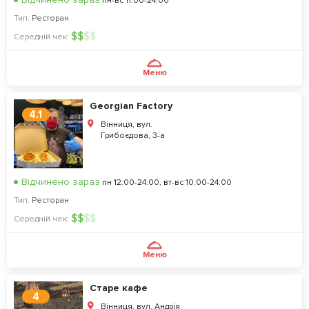
пн-вс 11:00-24:00
Тип:
Ресторан
$
$
$
$
Середній чек:
Меню
Georgian Factory
4.1
Вінниця, вул.
Грибоєдова, 3-а
Відчинено зараз
пн 12:00-24:00, вт-вс 10:00-24:00
Тип:
Ресторан
$
$
$
$
Середній чек:
Меню
Старе кафе
4
Вінниця, вул. Андрія