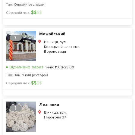
Тип:
Онлайн ресторан
$
$
$
$
Середній чек:
Можайський
?
Вінниця, вул.
Козацький шлях смт.
Вороновиця
Відчинено зараз
пн-вс 11:00-23:00
Тип:
Заміський ресторан
$
$
$
$
Середній чек:
Лезгинка
?
Вінниця, вул.
Пирогова 37