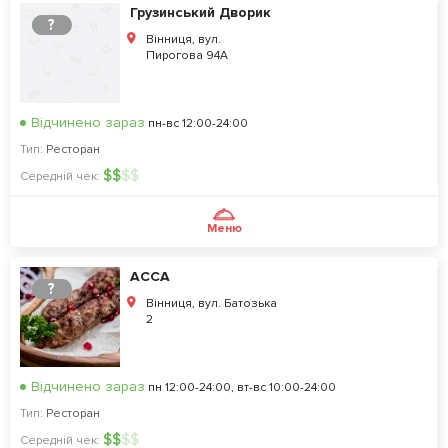
Грузинський Дворик
?
Вінниця, вул.
Пирогова 94А
Відчинено зараз
пн-вс 12:00-24:00
Тип:
Ресторан
$
$
$
$
Середній чек:
Меню
АССА
?
Вінниця, вул. Батозька
2
Відчинено зараз
пн 12:00-24:00, вт-вс 10:00-24:00
Тип:
Ресторан
$
$
$
$
Середній чек: