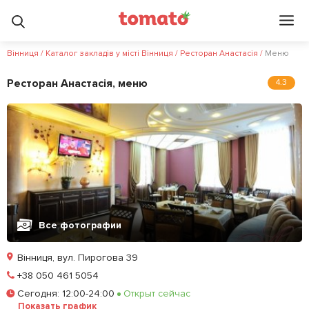
?
Вінниця
/
Каталог закладів у місті Вінниця
/
Ресторан Анастасія
/
Меню
Ресторан Анастасія, меню
4.3
Все фотографии
Вінниця, вул. Пирогова 39
Позвонить
+38 050 461 5054
Сегодня
:
12:00-24:00
Открыт сейчас
Залишити відгук
У закладки
Показать график