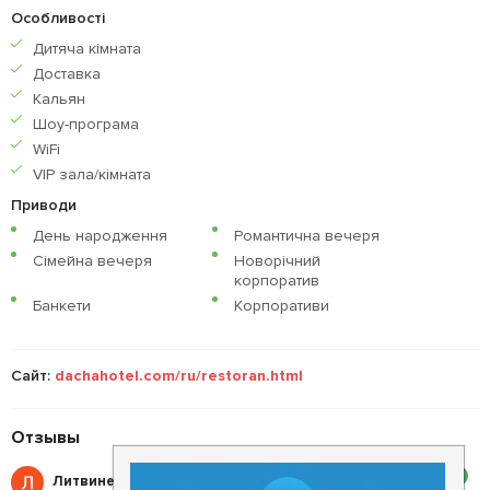
Особливості
Дитяча кiмната
Доставка
Кальян
Шоу-програма
WiFi
VIP зала/кімната
Приводи
День народження
Романтична вечеря
Сімейна вечеря
Новорічний
корпоратив
Банкети
Корпоративи
Сайт:
dachahotel.com/ru/restoran.html
Отзывы
2
Литвиненко Л.