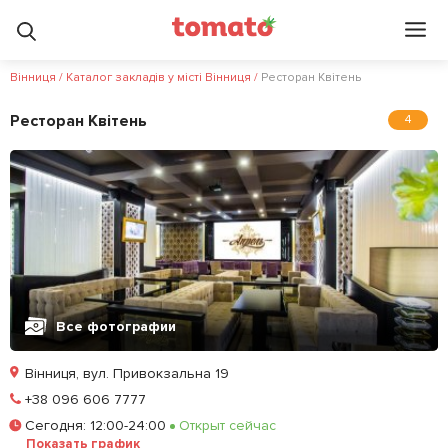
Вінниця
/
Каталог закладів у місті Вінниця
/
Ресторан Квітень
Ресторан Квітень
4
Все фотографии
Вінниця, вул. Привокзальна 19
Позвонить
+38 096 606 7777
Сегодня
:
12:00-24:00
Открыт сейчас
Залишити відгук
У закладки
Показать график