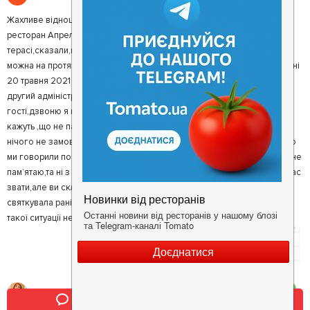
Жахливе відношення адміністратора,18 травня 2021 року дзвонила в
ресторан Апрель,хотіла замовити день народження на літній
терасі,сказали,що все вільно привозьте завдаток,я ще запитала чи
можна на протязі тижня,мені сказали,що так,звичайно можна,сьогодні
20 травня 2021 року мій батько приїхав дати задаток,а нам каже вже
другий адміністратор ,що тераса вже зайнята ,зайняли другі
гості,дзвоню я на номер за яким я замовляла 0966067777,а мені
кажуть ,що не пам’ятають ,що зі мною говорили по телефоні,і що я
нічого не замовляла і мене цей адміністратор не пам’ятає,а я кажу,що
ми говорили по телефоні 3 рази,а мені знов в відповідь,що я нічого не
пам’ятаю,та ні з ким я не говорила.Дякую,адміністратор не знаю як вас
звати,але ви склали вражені про ресторан Апрель найгірші,я
святкувала раніше день народження,мені все подобалося,але після
такої ситуації не хочеться навіть в цей заклад повертатись!!!
3
Надюша М.