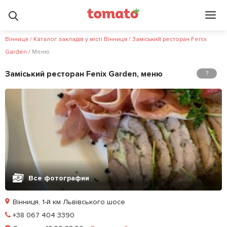
?
Вінниця
/
Каталог закладів у місті Вінниця
/
Заміський ресторан Fenix
Garden
/
Меню
Заміський ресторан Fenix Garden, меню
?
Все фотографии
Вінниця, 1-й км Львівського шосе
Позвонить
+38 067 404 3390