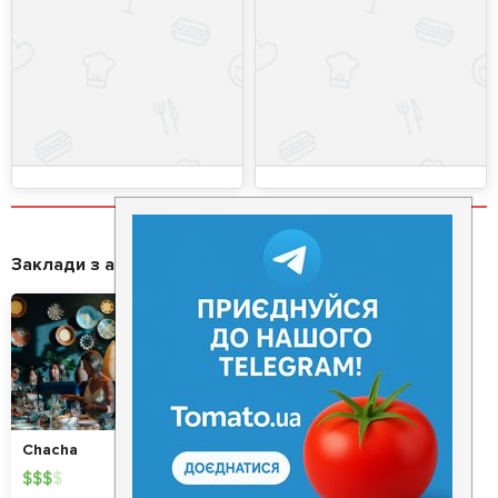
Заклади з акціями
Chacha
$
$
$
$