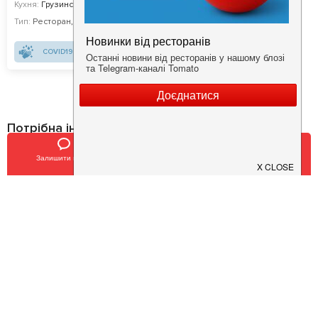
Кухня:
Грузинська, Сучасна
Тип:
Ресторан
,
Івент-локація
COVID19 - SAFE
Потрібна інформація про заклад?
Завантажуйте додаток!
Залишити відгук
Позвонить
У закладки
Завантажте у
App Store
Доступно у
Google Play
Про нас
Рецепт дня