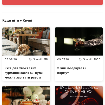
Куди піти у Києві
03.08.26
3
хв
118
09.07.26
3
хв
1630
Київ для хвостатих
З чим поєднувати
гурманів: заклади, куди
вермут
можна завітати разом
із домашнім
улюбленцем