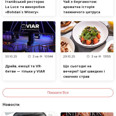
Італійський ресторан
Чай з бергамотом:
La Luce та виноробня
ароматна історія
«Bohdan`s Winery»
таємничого цитруса
випустили лімітоване
авторське Піно Гріджіо
30.10.25
3
хв
10944
29.10.25
3
хв
13155
Драйв, емоції та VR-
Що сьогодні на
битви — тільки у VIAR
вечерю? Ідеї швидких і
смачних страв
Показати Все
Новости