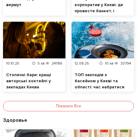
вермут
корпоратив у Києві: де
провести банкет, і
скільки це буде
коштувати. Частина 2
10.10.25
5
хв
24786
12.08.25
10
хв
33794
Столичні бари: кращі
ТОП закладів з
авторські коктейлі у
басейном у Києві та
закладах Києва
області: час набратися
сил
Показати Все
Здоровье