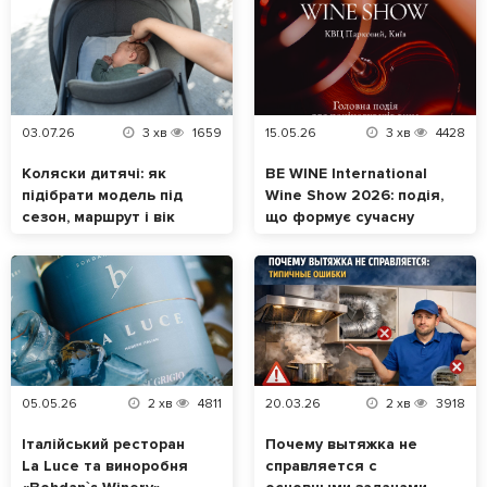
03.07.26
3
хв
1659
15.05.26
3
хв
4428
Коляски дитячі: як
BE WINE International
підібрати модель під
Wine Show 2026: подія,
сезон, маршрут і вік
що формує сучасну
малюка
винну культуру в
Україні
05.05.26
2
хв
4811
20.03.26
2
хв
3918
Італійський ресторан
Почему вытяжка не
La Luce та виноробня
справляется с