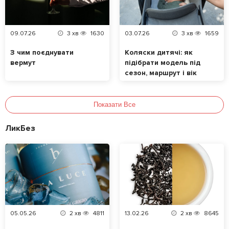
09.07.26
3
хв
1630
03.07.26
3
хв
1659
З чим поєднувати
Коляски дитячі: як
вермут
підібрати модель під
сезон, маршрут і вік
малюка
Показати Все
ЛикБез
05.05.26
2
хв
4811
13.02.26
2
хв
8645