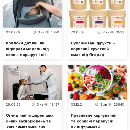
03.07.26
3
хв
1659
20.05.26
2
хв
3523
Коляски дитячі: як
Сублімовані фрукти –
підібрати модель під
корисний хрусткий
сезон, маршрут і вік
смак від Ягодар
малюка
29.08.25
3
хв
18437
03.12.24
3
хв
25640
Огляд найпоширеніших
Правильне харчування
очних захворювань та
та корисні перекуси:
їхніх симптомів. Які
як підтримати