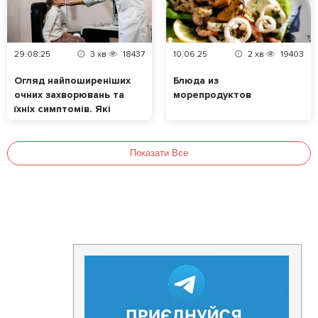
29.08.25
3
хв
18437
10.06.25
2
хв
19403
Огляд найпоширеніших
Блюда из
очних захворювань та
морепродуктов
їхніх симптомів. Які
продукти позитивно
впливають на зір?
Показати Все