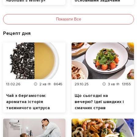
«Bohdan`s Winery»
основными задачами
випустили лімітоване
авторське Піно Гріджіо
Показати Все
Рецепт дня
13.02.26
2
хв
8645
29.10.25
3
хв
13155
Чай з бергамотом:
Що сьогодні на
ароматна історія
вечерю? Ідеї швидких і
таємничого цитруса
смачних страв