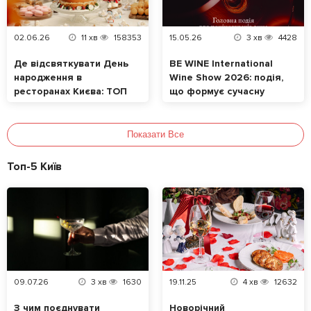
02.06.26
11
хв
158353
15.05.26
3
хв
4428
Де відсвяткувати День
BE WINE International
народження в
Wine Show 2026: подія,
ресторанах Києва: ТОП
що формує сучасну
локацій
винну культуру в
Україні
Показати Все
Топ-5 Київ
09.07.26
3
хв
1630
19.11.25
4
хв
12632
З чим поєднувати
Новорічний