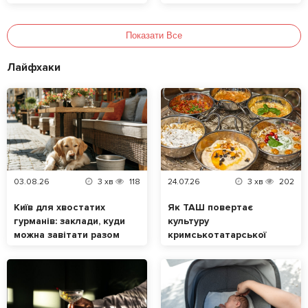
продукти позитивно
здоров’я та енергію
впливають на зір?
протягом дня
Показати Все
Лайфхаки
03.08.26
3
хв
118
24.07.26
3
хв
202
Київ для хвостатих
Як ТАШ повертає
гурманів: заклади, куди
культуру
можна завітати разом
кримськотатарської
із домашнім
кухні у Львові
улюбленцем