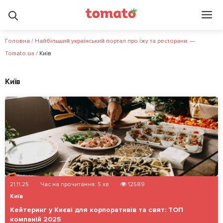
Головна
/
Найбільший український портал про їжу та ресторани. —
Tomato.ua
/
Київ
Київ
21.11.25
Час на прочитання:
5
хв
12589
Київ
Кейтеринг у Києві для корпоративів та свят: ТОП
компаній 2025