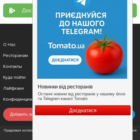
Доступно в
Google Play
О Нас
Рецепт дня
Ресторанам
Новости
Контакты
Анонсы
Куда пойти
Здоровье
Лайфхаки
Мобильное приложение
Конфиденциальность
Условия
Добавить заведение
Продолжая использовать наш сайт, вы соглашаетесь с Условиями использования
сервиса и Политикой конфиденциальности.