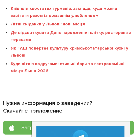
Київ для хвостатих гурманів: заклади, куди можна
завітати разом із домашнім улюбленцем
Літні сніданки у Львові: нові місця
Де відсвяткувати День народження влітку: ресторани з
терасами
Як ТАШ повертає культуру кримськотатарської кухні у
Львові
Куди піти з подругами: стильні бари та гастрономічні
місця Львів 2026
Нужна информация о заведении?
Скачайте приложение!
Загрузите в
App Store