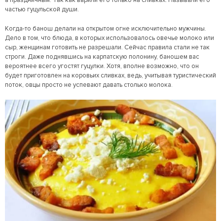
а праздничным. Так как варили его только на сливках. Называли его
частью гуцульской души.
Когда-то банош делали на открытом огне исключительно мужчины.
Дело в том, что блюда, в которых использовалось овечье молоко или
сыр, женщинам готовить не разрешали. Сейчас правила стали не так
строги. Даже поднявшись на карпатскую полонину, баношем вас
вероятнее всего угостят гуцулки. Хотя, вполне возможно, что он
будет приготовлен на коровьих сливках, ведь, учитывая туристический
поток, овцы просто не успевают давать столько молока.