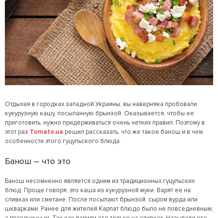
Отдыхая в городках западной Украины, вы наверняка пробовали
кукурузную кашу, посыпанную брынзой. Оказывается, чтобы ее
приготовить, нужно придерживаться очень четких правил. Поэтому в
этот раз
Tomato.ua
решил рассказать, что же такое банош и в чем
особенности этого гуцульского блюда.
Банош – что это
Банош несомненно является одним из традиционных гуцульских
блюд. Проще говоря, это каша из кукурузной муки. Варят ее на
сливках или сметане. После посыпают брынзой, сыром вурда или
шкварками. Ранее для жителей Карпат блюдо было не повседневным,