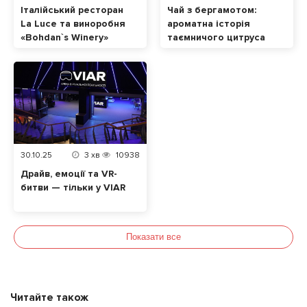
Італійський ресторан
Чай з бергамотом:
La Luce та виноробня
ароматна історія
«Bohdan`s Winery»
таємничого цитруса
випустили лімітоване
авторське Піно
Гріджіо
30.10.25
3
хв
10938
Драйв, емоції та VR-
битви — тільки у VIAR
Показати все
Читайте також