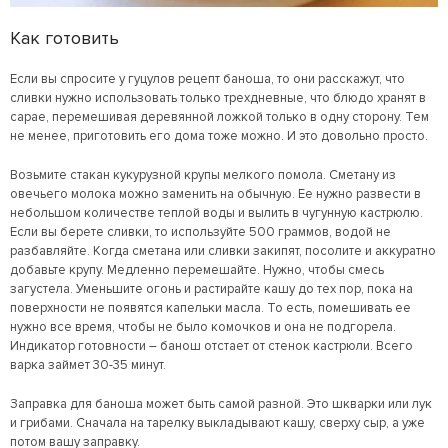
Как готовить
Если вы спросите у гуцулов рецепт баноша, то они расскажут, что
сливки нужно использовать только трехдневные, что блюдо хранят в
сарае, перемешивая деревянной ложкой только в одну сторону. Тем
не менее, приготовить его дома тоже можно. И это довольно просто.
Возьмите стакан кукурузной крупы мелкого помола. Сметану из
овечьего молока можно заменить на обычную. Ее нужно развести в
небольшом количестве теплой воды и вылить в чугунную кастрюлю.
Если вы берете сливки, то используйте 500 граммов, водой не
разбавляйте. Когда сметана или сливки закипят, посолите и аккуратно
добавьте крупу. Медленно перемешайте. Нужно, чтобы смесь
загустела. Уменьшите огонь и растирайте кашу до тех пор, пока на
поверхности не появятся капельки масла. То есть, помешивать ее
нужно все время, чтобы не было комочков и она не подгорела.
Индикатор готовности – банош отстает от стенок кастрюли. Всего
варка займет 30-35 минут.
Заправка для баноша может быть самой разной. Это шкварки или лук
и грибами. Сначала на тарелку выкладывают кашу, сверху сыр, а уже
потом вашу заправку.