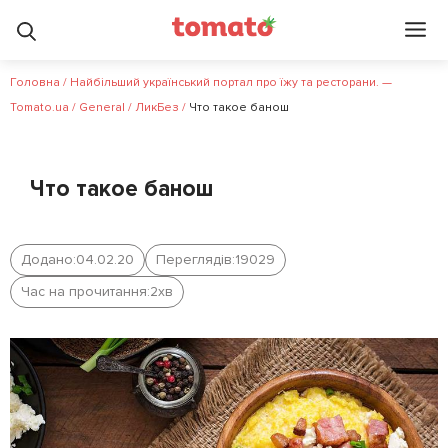
Головна
/
Найбільший український портал про їжу та ресторани. —
Tomato.ua
/
General
/
ЛикБез
/
Что такое банош
Что такое банош
Додано:
04.02.20
Переглядів:
19029
Час на прочитання:
2
хв