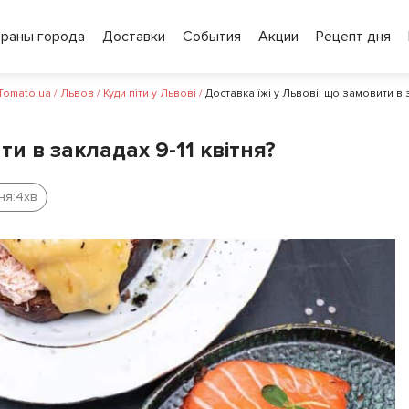
ораны города
Доставки
События
Акции
Рецепт дня
 Tomato.ua
/
Львов
/
Куди піти у Львові
/
Доставка їжі у Львові: що замовити в з
ти в закладах 9-11 квітня?
ня:
4
хв