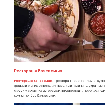
Ресторація Бачевських
Ресторація Бачевських
– ресторан нової галицької кухні
традицій різних етносів, які населяли Галичину: українців,
страви у сучасних авторських інтерпретація: перекуси, сала
компанію, бар Бачевських.