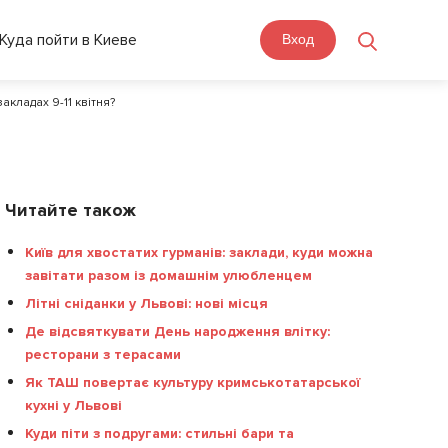
Куда пойти в Киеве
Вход
акладах 9-11 квітня?
Читайте також
Київ для хвостатих гурманів: заклади, куди можна
завітати разом із домашнім улюбленцем
Літні сніданки у Львові: нові місця
Де відсвяткувати День народження влітку:
ресторани з терасами
Як ТАШ повертає культуру кримськотатарської
кухні у Львові
Куди піти з подругами: стильні бари та