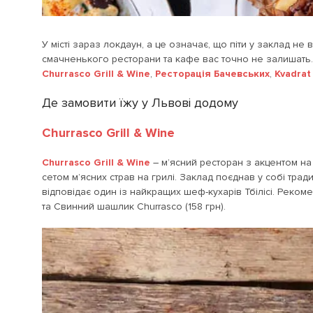
У місті зараз локдаун, а це означає, що піти у заклад не в
смачненького ресторани та кафе вас точно не залишать
Churrasco Grill & Wine
,
Ресторація Бачевських
,
Kvadrat
Де замовити їжу у Львові додому
Churrasco Grill & Wine
Churrasco Grill & Wine
– м’ясний ресторан з акцентом на
сетом м’ясних страв на грилі. Заклад поєднав у собі трад
відповідає один із найкращих шеф-кухарів Тбілісі. Реко
та Свинний шашлик Churrasco (158 грн).