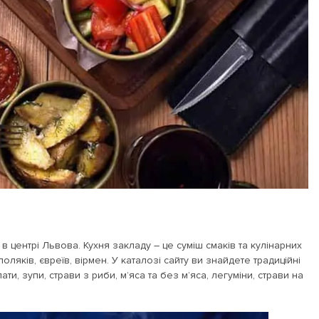
 в центрі Львова. Кухня закладу – це суміш смаків та кулінарних
 поляків, євреїв, вірмен. У каталозі сайту ви знайдете традиційні
ти, зупи, страви з риби, м’яса та без м’яса, легуміни, страви на