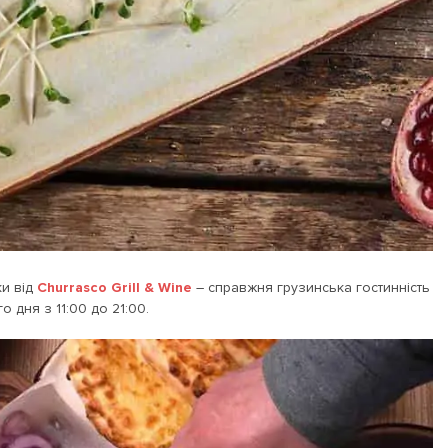
ки від
Churrasco Grill & Wine
– справжня грузинська гостинність
дня з 11:00 до 21:00.