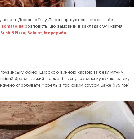
дасться. Доставка їжі у Львові врятує ваші вихідні – без
.
Tomato.ua
розповість, що замовити в закладах 9-11 квітня.
 Sushi&Pizza
,
Salalat
,
Морериби
.
 грузинську кухню, широкою винною картою та безлімітним
иційний бразильський формат і якісну грузинську кухню, за яку
мендуємо спробувати Форель з горіховим соусом Баже (175 грн)