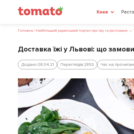
Рест
Киев
Головна
/
Найбільший український портал про їжу та ресторани. —
Доставка їжі у Львові: що замови
Додано:
08.04.21
Переглядів:
2892
Час на прочитан