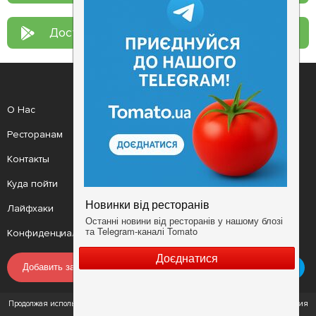
Доступно в
Google Play
О Нас
Рецепт дня
Ресторанам
Новости
Контакты
Анонсы
Куда пойти
Здоровье
Лайфхаки
Мобильное приложение
Конфиденциальность
Условия
Добавить заведение
Продолжая использовать наш сайт, вы соглашаетесь с Условиями использования
сервиса и Политикой конфиденциальности.