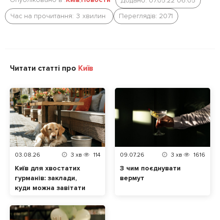
Додано: 07.05.22 06:05
Час на прочитання:
3
хвилин
Переглядів: 2071
Читати статті про
Київ
03.08.26
3
хв
114
09.07.26
3
хв
1616
Київ для хвостатих
З чим поєднувати
гурманів: заклади,
вермут
куди можна завітати
разом із домашнім
улюбленцем