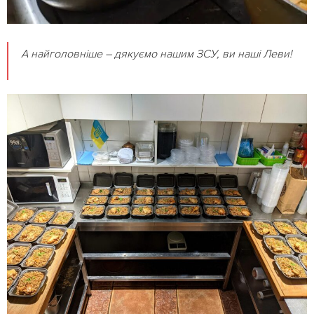
А найголовніше – дякуємо нашим ЗСУ, ви наші Леви!