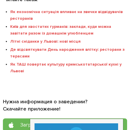
Як економічна ситуація впливає на звички відвідувачів
ресторанів
Київ для хвостатих гурманів: заклади, куди можна
завітати разом із домашнім улюбленцем
Літні сніданки у Львові: нові місця
Де відсвяткувати День народження влітку: ресторани з
терасами
Як ТАШ повертає культуру кримськотатарської кухні у
Львові
Нужна информация о заведении?
Скачайте приложение!
Загрузите в
App Store