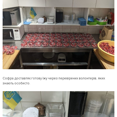
Софра доставляє готову їжу через перевірених волонтерів, яких
знають особисто.