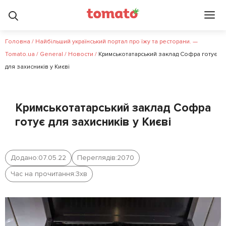
Головна
/
Найбільший український портал про їжу та ресторани. —
Tomato.ua
/
General
/
Новости
/
Кримськотатарський заклад Софра готує
для захисників у Києві
Кримськотатарський заклад Софра
готує для захисників у Києві
Додано:
07.05.22
Переглядів:
2070
Час на прочитання:
3
хв