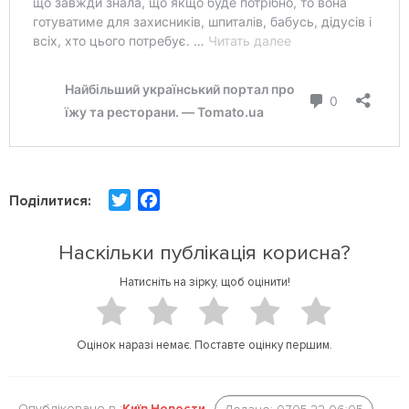
T
F
Поділитися:
w
a
i
c
Наскільки публікація корисна?
t
e
Натисніть на зірку, щоб оцінити!
t
b
e
o
r
o
Оцінок наразі немає. Поставте оцінку першим.
k
Опубліковано в :
Київ
,
Новости