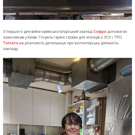
З першого дня війни кримськотатарський заклад
Софра
допомагає
захисникам у Києві. Готують гарячі страви для хлопців з ЗСУ і ТРО.
Tomato.ua
розповість детальніше про волонтерську діяльність
закладу.