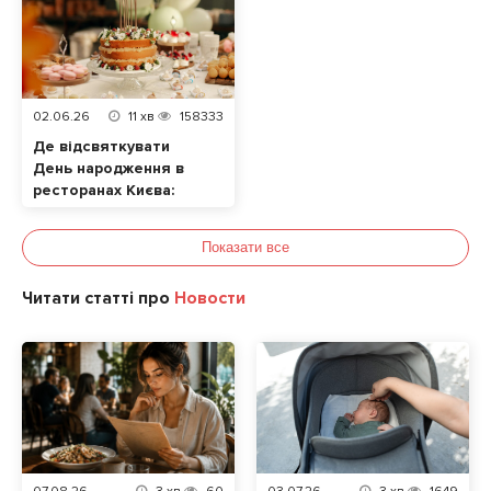
02.06.26
11
хв
158333
Де відсвяткувати
День народження в
ресторанах Києва:
ТОП локацій
Показати все
Читати статті про
Новости