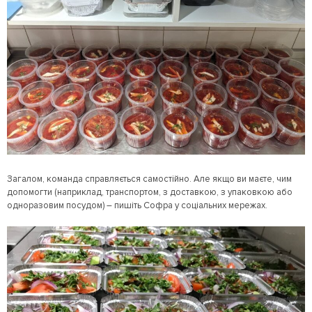
Загалом, команда справляється самостійно. Але якщо ви маєте, чим
допомогти (наприклад, транспортом, з доставкою, з упаковкою або
одноразовим посудом) – пишіть Софра у соціальних мережах.