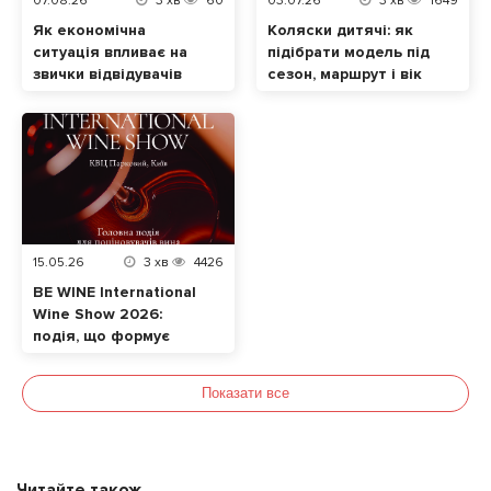
07.08.26
3
хв
60
03.07.26
3
хв
1649
Як економічна
Коляски дитячі: як
ситуація впливає на
підібрати модель під
звички відвідувачів
сезон, маршрут і вік
ресторанів
малюка
15.05.26
3
хв
4426
BE WINE International
Wine Show 2026:
подія, що формує
сучасну винну
культуру в Україні
Показати все
Читайте також