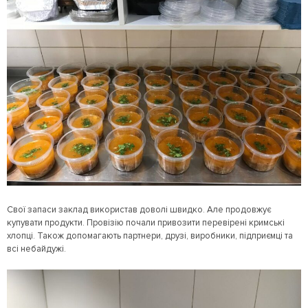
Свої запаси заклад використав доволі швидко. Але продовжує
купувати продукти. Провізію почали привозити перевірені кримські
хлопці. Також допомагають партнери, друзі, виробники, підприємці та
всі небайдужі.