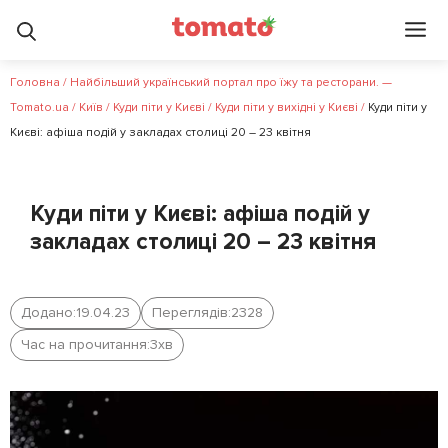
Головна
/
Найбільший український портал про їжу та ресторани. —
Tomato.ua
/
Київ
/
Куди піти у Києві
/
Куди піти у вихідні у Києві
/
Куди піти у
Києві: афіша подій у закладах столиці 20 – 23 квітня
Куди піти у Києві: афіша подій у
закладах столиці 20 – 23 квітня
Додано:
19.04.23
Переглядів:
2328
Час на прочитання:
3
хв