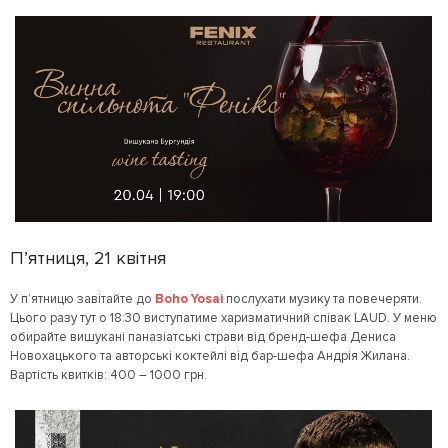
П’ятниця, 21 квітня
У п’ятницю завітайте до
Boho Yosai
послухати музику та повечеряти.
Цього разу тут о 18:30 виступатиме харизматичний співак LAUD. У меню
обирайте вишукані паназіатські страви від бренд-шефа Дениса
Новохацького та авторські коктейлі від бар-шефа Андрія Жилана.
Вартість квитків: 400 – 1000 грн.