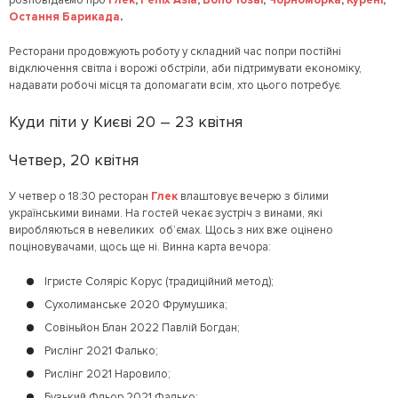
розповідаємо про
Глек
,
Fenix Asia
,
Boho Yosai
,
Чорноморка
,
Курені
,
Остання Барикада
.
Ресторани продовжують роботу у складний час попри постійні
відключення світла і ворожі обстріли, аби підтримувати економіку,
надавати робочі місця та допомагати всім, хто цього потребує.
Куди піти у Києві 20 – 23 квітня
Четвер, 20 квітня
У четвер о 18:30 ресторан
Глек
влаштовує вечерю з білими
українськими винами. На гостей чекає зустріч з винами, які
виробляються в невеликих об’ємах. Щось з них вже оцінено
поціновувачами, щось ще ні. Винна карта вечора:
Ігристе Соляріс Корус (традиційний метод);
Сухолиманське 2020 Фрумушика;
Совіньйон Блан 2022 Павлій Богдан;
Рислінг 2021 Фалько;
Рислінг 2021 Наровило;
Бузький Фльор 2021 Фалько;