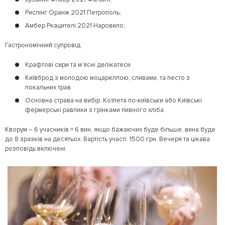
Рислінг Оранж 2021 Петрополь;
Амбер Ркацителі 2021 Наровило;
Гастрономічний супровід:
Крафтові сири та м’ясні делікатеси
Київброд з молодою моцареллою, сливами, та песто з
локальних трав
Основна страва на вибір: Котлета по-київськи або Київські
фермерські равлики з грінками пивного хліба.
Кворум – 6 учасників = 6 вин, якщо бажаючих буде більше, вина буде
до 8 зразків на десятьох. Вартість участі: 1500 грн. Вечеря та цікава
розповідь включені.