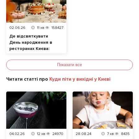
02.06.26
11
хв
158427
Де відсвяткувати
День народження в
ресторанах Києва:
ТОП локацій
Показати все
Читати статті про
Куди піти у вихідні у Києві
04.02.26
12
хв
24970
28.08.24
7
хв
8435