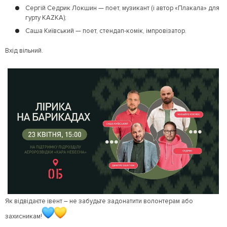
Сергій Седрик Локшин — поет, музикант (і автор «Плакала» для
гурту KAZKA);
Саша Київський — поет, стендап-комік, імпровізатор.
Вхід вільний.
Як відвідаєте івент – не забудьте задонатити волонтерам або
захисникам!