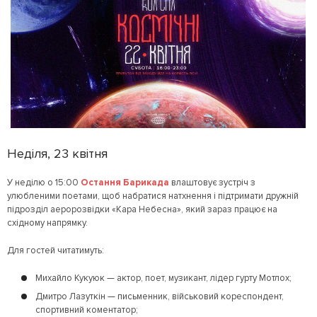
Неділя, 23 квітня
У неділю о 15:00
Остання Барикада
влаштовує зустріч з
улюбленими поетами, щоб набратися натхнення і підтримати дружній
підрозділ аеророзвідки «Кара Небесна», який зараз працює на
східному напрямку.
Для гостей читатимуть:
Михайло Кукуюк — актор, поет, музикант, лідер гурту Мотлох;
Дмитро Лазуткін — письменник, військовий кореспондент,
спортивний коментатор;