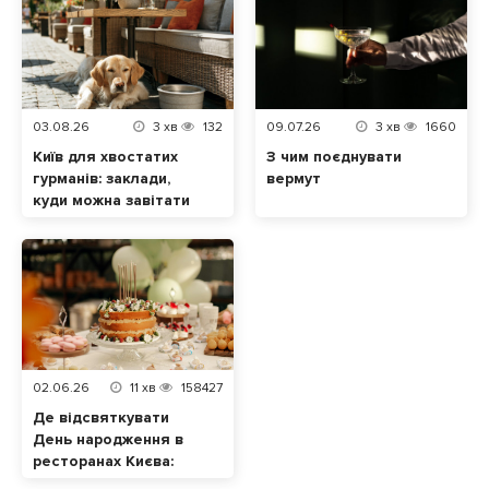
03.08.26
3
хв
132
09.07.26
3
хв
1660
Київ для хвостатих
З чим поєднувати
гурманів: заклади,
вермут
куди можна завітати
разом із домашнім
улюбленцем
02.06.26
11
хв
158427
Де відсвяткувати
День народження в
ресторанах Києва:
ТОП локацій