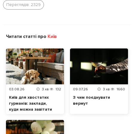
Переглядів: 2329
Читати статті про
Київ
03.08.26
3
хв
132
09.07.26
3
хв
1660
Київ для хвостатих
З чим поєднувати
гурманів: заклади,
вермут
куди можна завітати
разом із домашнім
улюбленцем