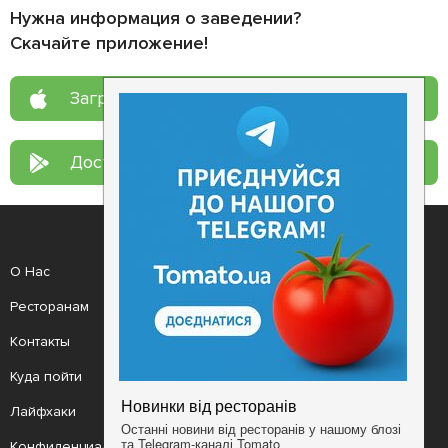
Нужна информация о заведении?
Скачайте приложение!
Загрузите в
App Store
Доступно в
Google Play
О Нас
Рецепт дня
Ресторанам
Новости
Контакты
Анонсы
Куда пойти
Здоровье
Лайфхаки
Мобильное приложение
Конфиденциальность
Условия