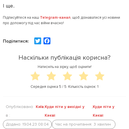
І ще..
Підписуйтеся на наш
Telegram-канал
, щоб дізнаватися усі новини
про допомогу під час війни вчасно!
T
F
Поділитися:
w
a
i
c
Наскільки публікація корисна?
t
e
Натисніть на зірку, щоб оцінити!
t
b
e
o
r
o
Середня оцінка
5
/ 5. Кількість оцінок:
1
k
Опубліковано
Київ
,
Куди піти у вихідні у
,
Куди піти у
в :
Києві
Києві
Додано: 19.04.23 08:04
Час на прочитання:
3
хвилин