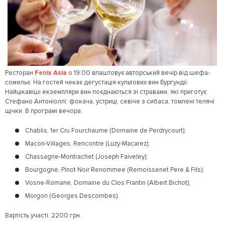
Ресторан
Fenix Asia
о 19:00 влаштовує авторський вечір від шефа-
сомельє. На гостей чекає дегустація культових вин Бургундії.
Найцікавіші екземпляри вин поєднаються зі стравами, які приготує
Стефано Антоніоллі: фокача, устриці, севіче з сибаса, томлені телячі
щічки. В програмі вечора:
Chablis, 1er Cru Fourchaume (Domaine de Perdrycourt);
Macon-Villages, Rencontre (Luzy-Macarez);
Chassagne-Montrachet (Joseph Faiveley);
Bourgogne, Pinot Noir Renommee (Remoissenet Pere & Fils);
Vosne-Romane, Domaine du Clos Frantin (Albert Bichot);
Morgon (Georges Descombes).
Вартість участі: 2200 грн.