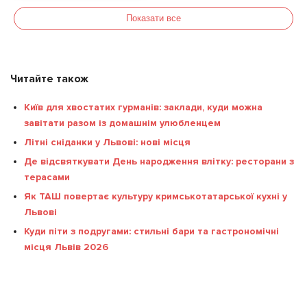
Показати все
Читайте також
Київ для хвостатих гурманів: заклади, куди можна
завітати разом із домашнім улюбленцем
Літні сніданки у Львові: нові місця
Де відсвяткувати День народження влітку: ресторани з
терасами
Як ТАШ повертає культуру кримськотатарської кухні у
Львові
Куди піти з подругами: стильні бари та гастрономічні
місця Львів 2026