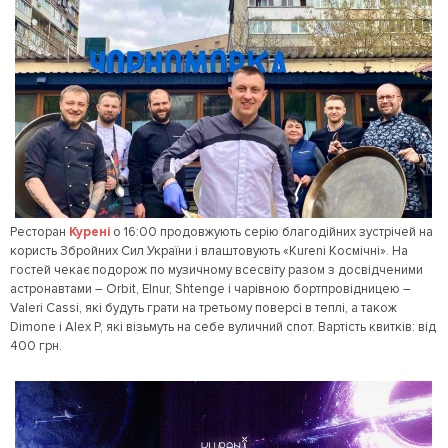
Ресторан
Курені
о 16:00 продовжують серію благодійних зустрічей на
користь Збройних Сил України і влаштовують «Kureni Космічні». На
гостей чекає подорож по музичному всесвіту разом з досвідченими
астронавтами – Orbit, Elnur, Shtenge і чарівною бортпровідницею –
Valeri Cassi, які будуть грати на третьому поверсі в теплі, а також
Dimone і Alex P, які візьмуть на себе вуличний спот. Вартість квитків: від
400 грн.