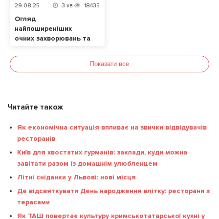
29.08.25
3
хв
18435
Огляд
найпоширеніших
очних захворювань та
їхніх симптомів. Які
продукти позитивно
Показати все
впливають на зір?
Читайте також
Як економічна ситуація впливає на звички відвідувачів
ресторанів
Київ для хвостатих гурманів: заклади, куди можна
завітати разом із домашнім улюбленцем
Літні сніданки у Львові: нові місця
Де відсвяткувати День народження влітку: ресторани з
терасами
Як ТАШ повертає культуру кримськотатарської кухні у