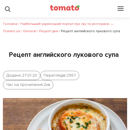
Головна
/
Найбільший український портал про їжу та ресторани. —
Tomato.ua
/
General
/
Рецепт дня
/
Рецепт английского лукового супа
Рецепт английского лукового супа
Додано:
27.01.20
Переглядів:
2957
Час на прочитання:
2
хв