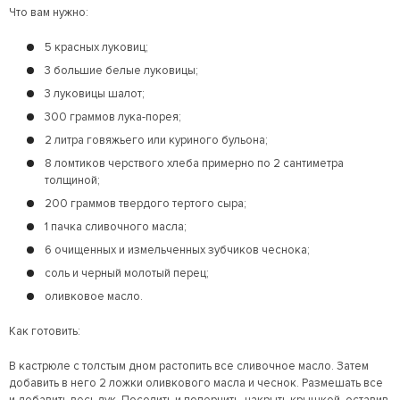
Что вам нужно:
5 красных луковиц;
3 большие белые луковицы;
3 луковицы шалот;
300 граммов лука-порея;
2 литра говяжьего или куриного бульона;
8 ломтиков черствого хлеба примерно по 2 сантиметра
толщиной;
200 граммов твердого тертого сыра;
1 пачка сливочного масла;
6 очищенных и измельченных зубчиков чеснока;
соль и черный молотый перец;
оливковое масло.
Как готовить:
В кастрюле с толстым дном растопить все сливочное масло. Затем
добавить в него 2 ложки оливкового масла и чеснок. Размешать все
и добавить весь лук. Посолить и поперчить, накрыть крышкой, оставив