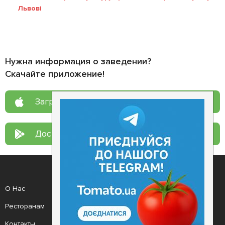
Львові
Нужна информация о заведении?
Скачайте приложение!
Загрузите в
App Store
Доступно в
Google Play
О Нас
Рецепт дня
Ресторанам
Новости
Контакты
Анонсы