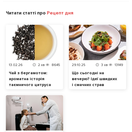
Читати статті про
Рецепт дня
13.02.26
2
хв
8645
29.10.25
3
хв
13149
Чай з бергамотом:
Що сьогодні на
ароматна історія
вечерю? Ідеї швидких
таємничого цитруса
і смачних страв