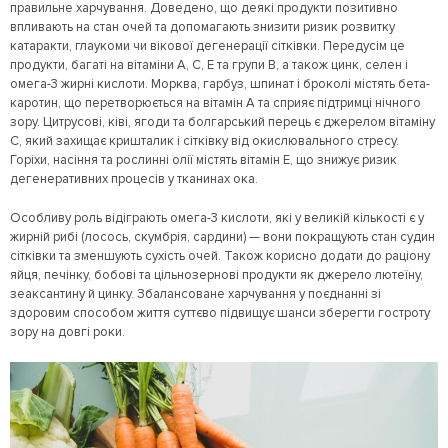
правильне харчування. Доведено, що деякі продукти позитивно
впливають на стан очей та допомагають знизити ризик розвитку
катаракти, глаукоми чи вікової дегенерації сітківки. Передусім це
продукти, багаті на вітаміни A, C, E та групи B, а також цинк, селен і
омега-3 жирні кислоти. Морква, гарбуз, шпинат і броколі містять бета-
каротин, що перетворюється на вітамін A та сприяє підтримці нічного
зору. Цитрусові, ківі, ягоди та болгарський перець є джерелом вітаміну
C, який захищає кришталик і сітківку від окислювального стресу.
Горіхи, насіння та рослинні олії містять вітамін E, що знижує ризик
дегенеративних процесів у тканинах ока.
Особливу роль відіграють омега-3 кислоти, які у великій кількості є у
жирній рибі (лосось, скумбрія, сардини) — вони покращують стан судин
сітківки та зменшують сухість очей. Також корисно додати до раціону
яйця, печінку, бобові та цільнозернові продукти як джерело лютеїну,
зеаксантину й цинку. Збалансоване харчування у поєднанні зі
здоровим способом життя суттєво підвищує шанси зберегти гостроту
зору на довгі роки.