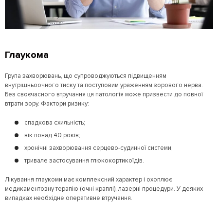
Глаукома
Група захворювань, що супроводжуються підвищенням
внутрішньоочного тиску та поступовим ураженням зорового нерва.
Без своєчасного втручання ця патологія може призвести до повної
втрати зору. Фактори ризику:
спадкова схильність;
вік понад 40 років;
хронічні захворювання серцево-судинної системи;
тривале застосування глюкокортикоїдів.
Лікування глаукоми має комплексний характер і охоплює
медикаментозну терапію (очні краплі), лазерні процедури. У деяких
випадках необхідне оперативне втручання.