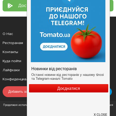
Доступно в
Google Play
О Нас
Рецепт дня
Ресторанам
Новости
Контакты
Анонсы
Куда пойти
Здоровье
Лайфхаки
Мобильное приложение
Конфиденциальность
Условия
Добавить заведение
Продолжая использовать наш сайт, вы соглашаетесь с Условиями использования
сервиса и Политикой конфиденциальности.
©2016 - 2026. tomato.ua