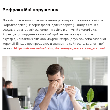
Рефракційні порушення
До найпоширеніших функціональних розладів зору належать міопія
(короткозорість) і гіперметропія (далекозорість). Обидва стани є
результатом аномалій заломлення світла в оптичній системі ока.
Корекція цих порушень зазвичай здійснюється за допомогою
окулярів, контактних лінз або хірургічних процедур, зокрема лазерної
корекції. Більше про процедуру дізнатися на сайті офтальмологічної
клініки:
https://visium.ua/ua/uslugi/lazernaya_korrektsiya_zreniya/
.