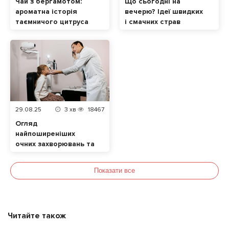
Чай з бергамотом:
Що сьогодні на
ароматна історія
вечерю? Ідеї швидких
таємничого цитруса
і смачних страв
29.08.25
3
хв
18467
Огляд
найпоширеніших
очних захворювань та
їхніх симптомів. Які
продукти позитивно
Показати все
впливають на зір?
Читайте також