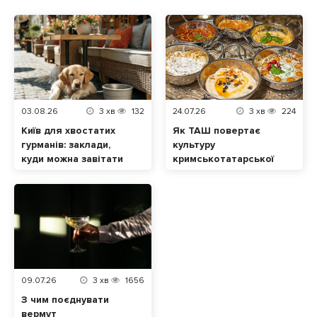
03.08.26
3
хв
132
24.07.26
3
хв
224
Київ для хвостатих
Як ТАШ повертає
гурманів: заклади,
культуру
куди можна завітати
кримськотатарської
разом із домашнім
кухні у Львові
улюбленцем
09.07.26
3
хв
1656
З чим поєднувати
вермут