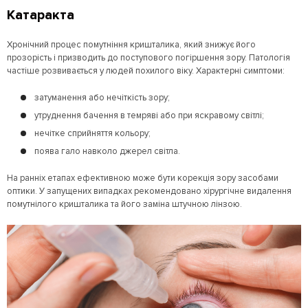
Катаракта
Хронічний процес помутніння кришталика, який знижує його
прозорість і призводить до поступового погіршення зору. Патологія
частіше розвивається у людей похилого віку. Характерні симптоми:
затуманення або нечіткість зору;
утруднення бачення в темряві або при яскравому світлі;
нечітке сприйняття кольору;
поява гало навколо джерел світла.
На ранніх етапах ефективною може бути корекція зору засобами
оптики. У запущених випадках рекомендовано хірургічне видалення
помутнілого кришталика та його заміна штучною лінзою.