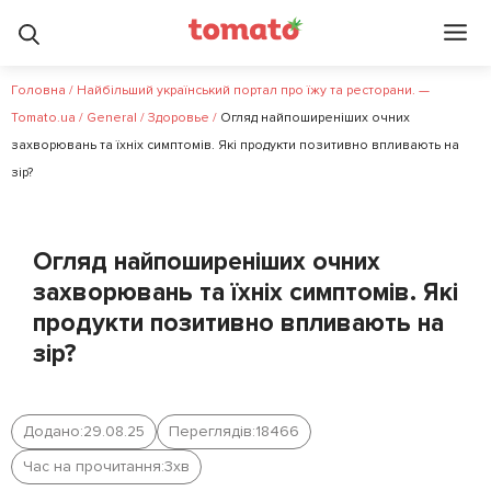
Головна
/
Найбільший український портал про їжу та ресторани. —
Tomato.ua
/
General
/
Здоровье
/
Огляд найпоширеніших очних
захворювань та їхніх симптомів. Які продукти позитивно впливають на
зір?
Огляд найпоширеніших очних
захворювань та їхніх симптомів. Які
продукти позитивно впливають на
зір?
Додано:
29.08.25
Переглядів:
18466
Час на прочитання:
3
хв