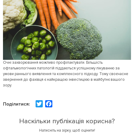
Очні захворювання можливо профілактувати. Більшість
офтальмологічних патологій піддаються успішному лікуванню за
умови раннього виявлення та комплексного підходу. Тому своєчасне
звернення до фахівця є найкращою інвестицією в майбутнє вашого
зору.
T
F
Поділитися:
w
a
i
c
Наскільки публікація корисна?
t
e
Натисніть на зірку, щоб оцінити!
t
b