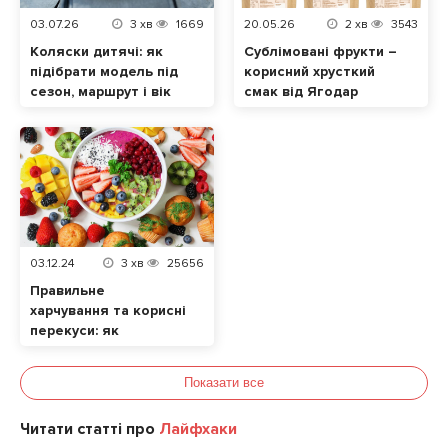
03.07.26
3
хв
1669
20.05.26
2
хв
3543
Коляски дитячі: як
Сублімовані фрукти –
підібрати модель під
корисний хрусткий
сезон, маршрут і вік
смак від Ягодар
малюка
03.12.24
3
хв
25656
Правильне
харчування та корисні
перекуси: як
підтримати здоров’я
та енергію протягом
Показати все
дня
Читати статті про
Лайфхаки