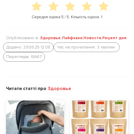
e
o
r
o
Середня оцінка
5
/ 5. Кількість оцінок:
1
k
Опубліковано в :
Здоровье
,
Лайфхаки
,
Новости
,
Рецепт дня
Додано: 29.08.25 12:08
Час на прочитання:
3
хвилин
Переглядів: 18467
Читати статті про
Здоровье