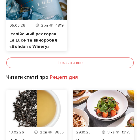
05.05.26
2
хв
4819
Італійський ресторан
La Luce та виноробня
«Bohdan`s Winery»
випустили лімітоване
авторське Піно
Показати все
Гріджіо
Читати статті про
Рецепт дня
13.02.26
2
хв
8655
29.10.25
3
хв
13173