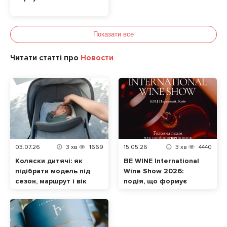
Показати все
Читати статті про
Новости
03.07.26
3
хв
1669
15.05.26
3
хв
4440
Коляски дитячі: як
BE WINE International
підібрати модель під
Wine Show 2026:
сезон, маршрут і вік
подія, що формує
малюка
сучасну винну
культуру в Україні