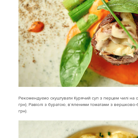
Рекомендуємо скуштувати Курячий суп з перцем чилі на 
грн), Равіолі з буратою, в’яленими томатами з вершково-
грн).