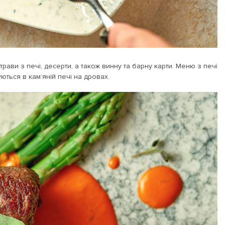
рави з печі, десерти, а також винну та барну карти. Меню з печі
уються в кам’яній печі на дровах.