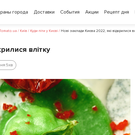
ораны города
Доставки
События
Акции
Рецепт дня
 Tomato.ua
/
Київ
/
Куди піти у Києві
/
Нові заклади Києва 2022, які відкрилися в
крилися влітку
ня:
5
хв