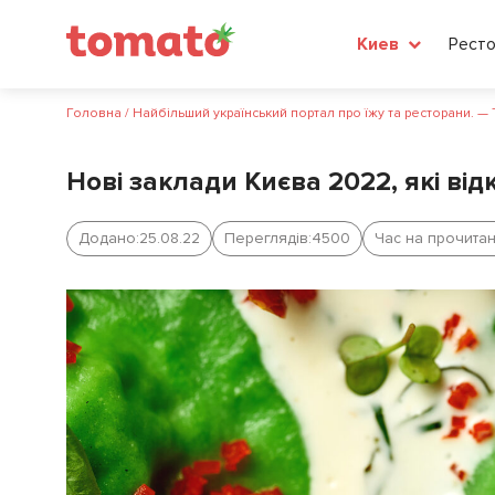
Рест
Киев
Головна
/
Найбільший український портал про їжу та ресторани. —
Нові заклади Києва 2022, які від
Додано:
25.08.22
Переглядів:
4500
Час на прочитан