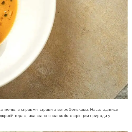
ке меню, а справжні страви з витребеньками. Насолодитися
критій терасі, яка стала справжнім острівцем природи у