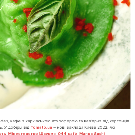
-бар, кафе з харківською атмосферою та кав’ярня від херсонців
ь. У добірці від
Tomato.ua
– нові заклади Києва 2022, які
сть
,
Мінестерство Шаурми
,
044 café
,
Manga Sushi
.