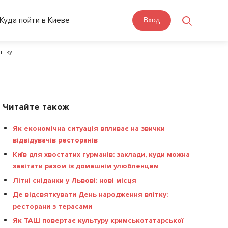
Куда пойти в Киеве
Вход
літку
Читайте також
Як економічна ситуація впливає на звички
відвідувачів ресторанів
Київ для хвостатих гурманів: заклади, куди можна
завітати разом із домашнім улюбленцем
Літні сніданки у Львові: нові місця
Де відсвяткувати День народження влітку:
ресторани з терасами
Як ТАШ повертає культуру кримськотатарської