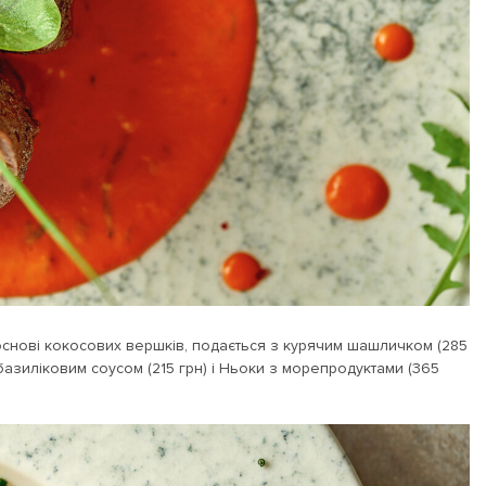
основі кокосових вершків, подається з курячим шашличком (285
базиліковим соусом (215 грн) і Ньоки з морепродуктами (365