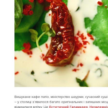
Вишукане кафе патіо, міністерство шаурми, сучасний суші
– у столиці з’явилося багато оригінальних і затишних місц
відкрилися влітку. Це
Естетичний Галамидер
,
Незалежні