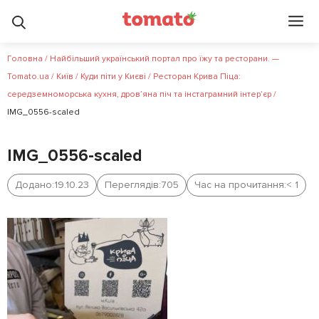
Головна
/
Найбільший український портал про їжу та ресторани. —
Tomato.ua
/
Київ
/
Куди піти у Києві
/
Ресторан Крива Піца:
середземноморська кухня, дров’яна піч та інстаграмний інтер’єр
/
IMG_0556-scaled
IMG_0556-scaled
Додано:
19.10.23
Переглядів:
705
Час на прочитання:
< 1