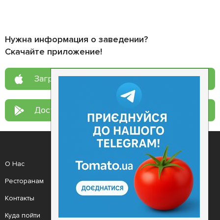
Нужна информация о заведении?
Скачайте приложение!
Загрузите в
App Store
Доступно в
Google Play
О Нас
Рецепт дня
Ресторанам
Новости
Контакты
Анонсы
Куда пойти
Здоровье