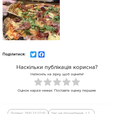
Поділитися:
T
F
w
a
Наскільки публікація корисна?
i
c
t
e
Натисніть на зірку, щоб оцінити!
t
b
e
o
Оцінок наразі немає. Поставте оцінку першим.
r
o
k
Додано: 19.10.23 07:10
Час на прочитання:
< 1