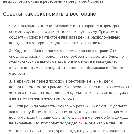
недорогого похода в рестораны на регулярной основе.
Советы: как сэкономить в ресторане
Используйте интернет. Изучайте меню заранее и примерно
сориентируйтесь, что закажете и на какую сумму. При этом, в
соцсетях можно найти странички заведений, расположенных
неподалеку от офиса, и дома, и следить за акциями.
Ходите на бизнес-ланчи или комплексные завтраки. Эти
спецпредложения позволяют попробовать несколько блюд по
относительно не высокой цене. И в это время в заведениях
обычно не так много людей, что сделает обслуживание более
быстрым.
Перекусите перед походом в ресторан. Речь не идет о
полноценном обеде. Граммов 50 орехов или несколько кусочков
черного шоколада позволят вам сделать заказ с чистым разумом,
а не затуманенным чувством голода.
Если решили заказать несколько различных блюд, не делайте
заказ сразу. Возможно, вы почувствуете чувство насыщения уже
после большой порции салата. Тогда
суп
и основное блюдо будут
не актуальны. Но этот совет подойдет лишь тем, кто не спешит.
Не заказывайте в ресторане воду в бутылках и газированные