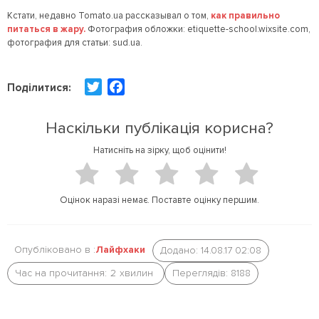
Кстати, недавно Tomato.ua рассказывал о том,
как правильно
питаться в жару.
Фотография обложки: etiquette-school.wixsite.com,
фотография для статьи: sud.ua.
T
F
Поділитися:
w
a
i
c
Наскільки публікація корисна?
t
e
Натисніть на зірку, щоб оцінити!
t
b
e
o
r
o
Оцінок наразі немає. Поставте оцінку першим.
k
Опубліковано в :
Лайфхаки
Додано: 14.08.17 02:08
Час на прочитання:
2
хвилин
Переглядів: 8188