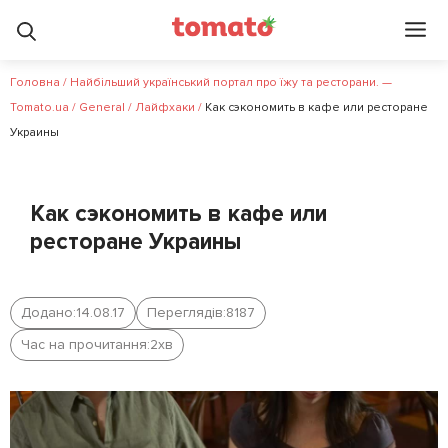
Головна
/
Найбільший український портал про їжу та ресторани. —
Tomato.ua
/
General
/
Лайфхаки
/
Как сэкономить в кафе или ресторане
Украины
Как сэкономить в кафе или
ресторане Украины
Додано:
14.08.17
Переглядів:
8187
Час на прочитання:
2
хв