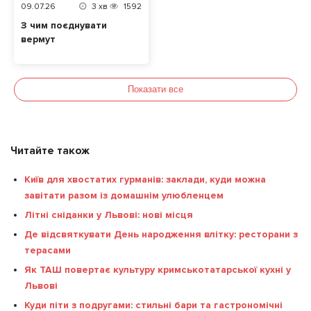
09.07.26
3
хв
1592
З чим поєднувати
вермут
Показати все
Читайте також
Київ для хвостатих гурманів: заклади, куди можна
завітати разом із домашнім улюбленцем
Літні сніданки у Львові: нові місця
Де відсвяткувати День народження влітку: ресторани з
терасами
Як ТАШ повертає культуру кримськотатарської кухні у
Львові
Куди піти з подругами: стильні бари та гастрономічні