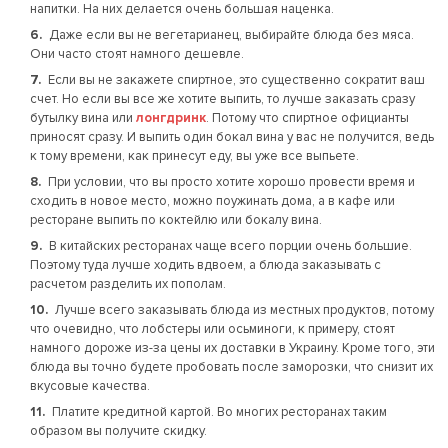
напитки. На них делается очень большая наценка.
Даже если вы не вегетарианец, выбирайте блюда без мяса.
Они часто стоят намного дешевле.
Если вы не закажете спиртное, это существенно сократит ваш
счет. Но если вы все же хотите выпить, то лучше заказать сразу
бутылку вина или
лонгдринк
. Потому что спиртное официанты
приносят сразу. И выпить один бокал вина у вас не получится, ведь
к тому времени, как принесут еду, вы уже все выпьете.
При условии, что вы просто хотите хорошо провести время и
сходить в новое место, можно поужинать дома, а в кафе или
ресторане выпить по коктейлю или бокалу вина.
В китайских ресторанах чаще всего порции очень большие.
Поэтому туда лучше ходить вдвоем, а блюда заказывать с
расчетом разделить их пополам.
Лучше всего заказывать блюда из местных продуктов, потому
что очевидно, что лобстеры или осьминоги, к примеру, стоят
намного дороже из-за цены их доставки в Украину. Кроме того, эти
блюда вы точно будете пробовать после заморозки, что снизит их
вкусовые качества.
Платите кредитной картой. Во многих ресторанах таким
образом вы получите скидку.