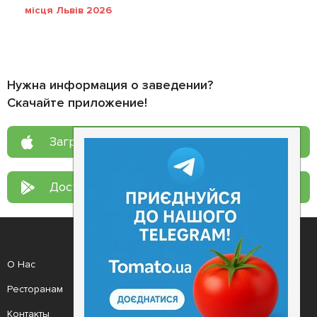
місця Львів 2026
Нужна информация о заведении?
Скачайте приложение!
Загрузите в
App Store
Доступно в
Google Play
О Нас
Рецепт дня
Ресторанам
Новости
Контакты
Анонсы