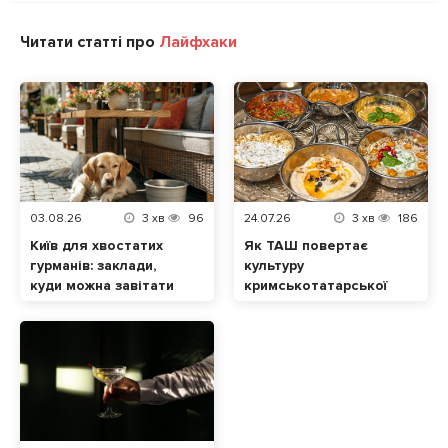
Читати статті про
Лайфхаки
03.08.26
3
хв
96
24.07.26
3
хв
186
Київ для хвостатих
Як ТАШ повертає
гурманів: заклади,
культуру
куди можна завітати
кримськотатарської
разом із домашнім
кухні у Львові
улюбленцем