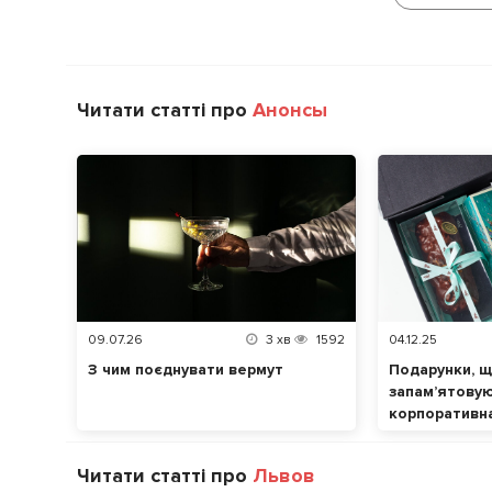
Читати статті про
Анонсы
09.07.26
3
хв
1592
04.12.25
З чим поєднувати вермут
Подарунки, 
запам’ятовую
корпоративна
SHOco. для б
партнерів
Читати статті про
Львов