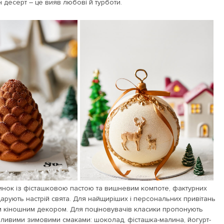
 десерт – це вияв любові й турботи.
линок із фісташковою пастою та вишневим компоте, фактурних
дарують настрій свята. Для найщиріших і персональних привітань
им кіношним декором. Для поціновувачів класики пропонують
бливими зимовими смаками: шоколад, фісташка-малина, йогурт-