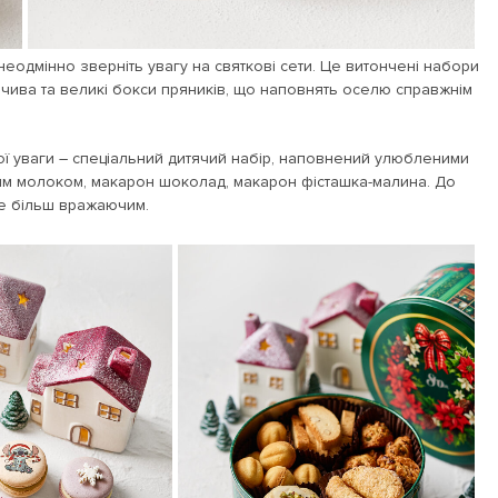
неодмінно зверніть увагу на святкові сети. Це витончені набори
печива та великі бокси пряників, що наповнять оселю справжнім
ої уваги – спеціальний дитячий набір, наповнений улюбленими
ним молоком, макарон шоколад, макарон фісташка-малина. До
ще більш вражаючим.