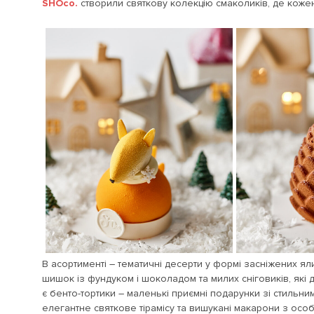
SHOco.
створили святкову колекцію смаколиків, де кожен
В асортименті – тематичні десерти у формі засніжених я
шишок із фундуком і шоколадом та милих сніговиків, які 
є бенто-тортики – маленькі приємні подарунки зі стильн
елегантне святкове тірамісу та вишукані макарони з осо