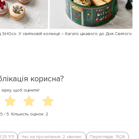
 SHOco. У святковій колекції – багато цікавого до Дня Святого
блікація корисна?
 зірку, щоб оцінити!
а
5
/ 5. Кількість оцінок:
2
.25 11:11
Час на прочитання:
2
хвилин
Переглядів: 7626