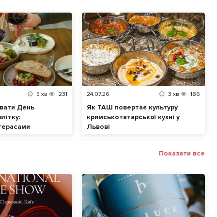
5
хв
231
24.07.26
3
хв
186
вати День
Як ТАШ повертає культуру
літку:
кримськотатарської кухні у
терасами
Львові
Показати все