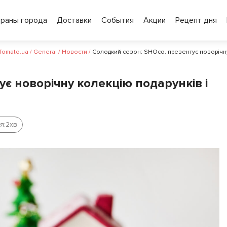
ораны города
Доставки
События
Акции
Рецепт дня
 Tomato.ua
/
General
/
Новости
/
Солодкий сезон: SHOco. презентує новорічну
є новорічну колекцію подарунків і
я:
2
хв