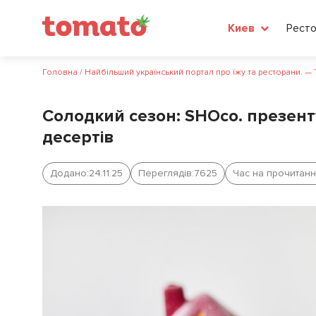
Рест
Киев
Головна
/
Найбільший український портал про їжу та ресторани. —
Солодкий сезон: SHOco. презенту
десертів
Додано:
24.11.25
Переглядів:
7625
Час на прочитанн