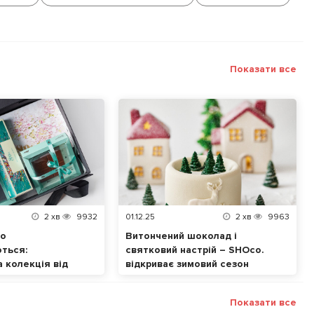
Показати все
2
хв
9932
01.12.25
2
хв
9963
що
Витончений шоколад і
ться:
святковий настрій – SHOco.
 колекція від
відкриває зимовий сезон
ізнесу та
подарунків
Показати все