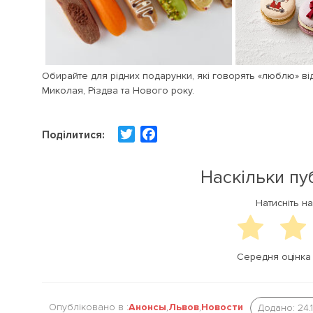
Обирайте для рідних подарунки, які говорять «люблю» від
Миколая, Різдва та Нового року.
T
F
Поділитися:
w
a
i
c
Наскільки пу
t
e
t
b
Натисніть на
e
o
r
o
k
Середня оцінк
Опубліковано в :
Анонсы
,
Львов
,
Новости
Додано: 24.11