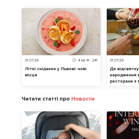
31.07.26
4
хв
241
31.07.26
Літні сніданки у Львові: нові
Де відсвятку
місця
народження в
ресторани з 
Читати статті про
Новости