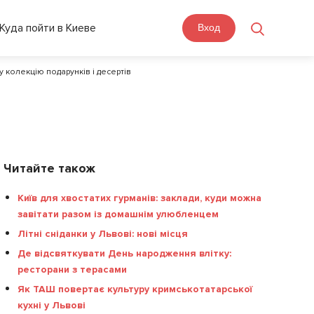
Куда пойти в Киеве
Вход
 колекцію подарунків і десертів
Читайте також
Київ для хвостатих гурманів: заклади, куди можна
завітати разом із домашнім улюбленцем
Літні сніданки у Львові: нові місця
Де відсвяткувати День народження влітку:
ресторани з терасами
Як ТАШ повертає культуру кримськотатарської
кухні у Львові