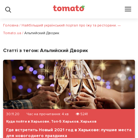
Головна
/
Найбільший український портал про їжу та ресторани. —
Tomato.ua
/
Альпийский Дворик
Статті з тегом:
Альпийский Дворик
30.11.20
Час на прочитання:
4
хв
5241
Куда пойти в Харькове
,
Топ-5 Харьков
,
Харьков
Где встретить Новый 2021 год в Харькове: лучшие места
для новогоднего праздника