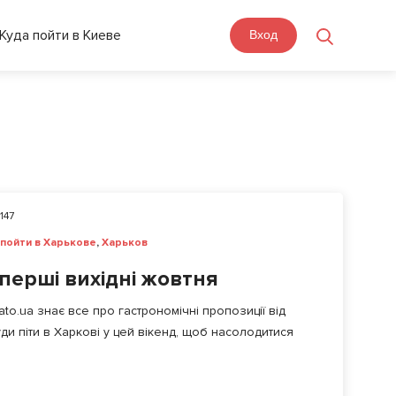
Куда пойти в Киеве
Вход
147
 пойти в Харькове
,
Харьков
 перші вихідні жовтня
mato.ua знає все про гастрономічні пропозиції від
Куди піти в Харкові у цей вікенд, щоб насолодитися