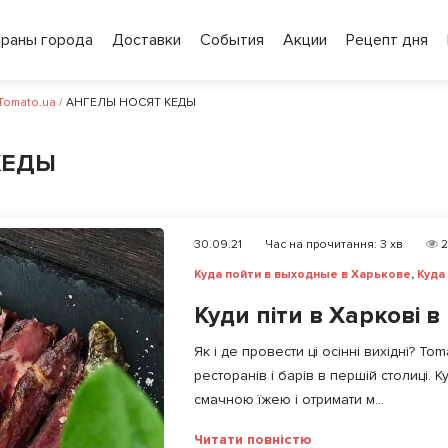
ораны города
Доставки
События
Акции
Рецепт дня
 Tomato.ua
/
АНГЕЛЫ НОСЯТ КЕДЫ
КЕДЫ
30.09.21
Час на прочитання:
3
хв
2
Куда пойти в выходные в Харькове
,
Куда
Куди піти в Харкові в
Як і де провести ці осінні вихідні? To
ресторанів і барів в першій столиці. 
смачною їжею і отримати м...
Читати повністю