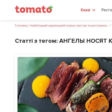
Рест
Киев
Головна
/
Найбільший український портал про їжу та ресторани. —
Статті з тегом:
АНГЕЛЫ НОСЯТ 