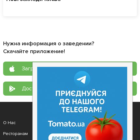
Нужна информация о заведении?
Скачайте приложение!
Загрузите в
App Store
Доступно в
Google Play
О Нас
Рецепт дня
Ресторанам
Новости