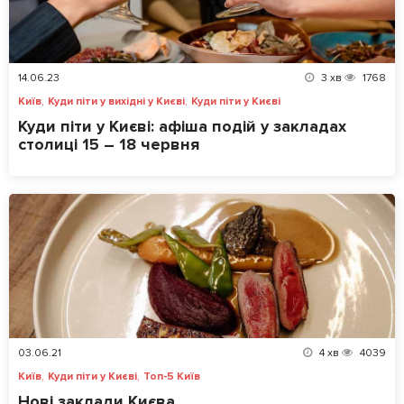
14.06.23
3
хв
1768
,
,
Київ
Куди піти у вихідні у Києві
Куди піти у Києві
Куди піти у Києві: афіша подій у закладах
столиці 15 – 18 червня
03.06.21
4
хв
4039
,
,
Київ
Куди піти у Києві
Топ-5 Київ
Нові заклади Києва