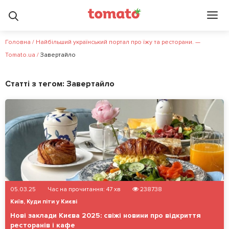
Головна
/
Найбільший український портал про їжу та ресторани. —
Tomato.ua
/
Завертайло
Статті з тегом:
Завертайло
05.03.25
Час на прочитання:
47
хв
238738
Київ
,
Куди піти у Києві
Нові заклади Києва 2025: свіжі новини про відкриття
ресторанів і кафе