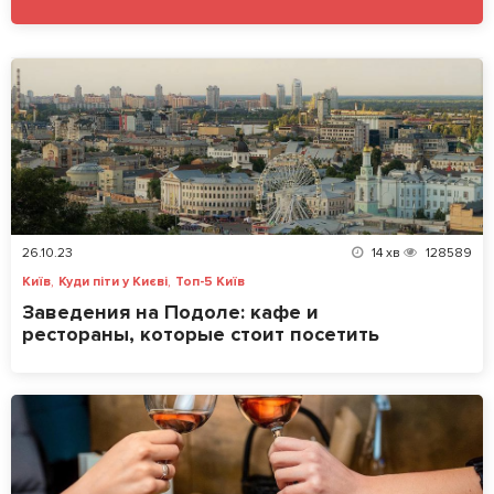
26.10.23
14
хв
128589
,
,
Київ
Куди піти у Києві
Топ-5 Київ
Заведения на Подоле: кафе и
рестораны, которые стоит посетить