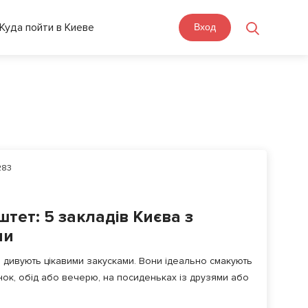
Куда пойти в Киеве
Вход
283
штет: 5 закладів Києва з
ми
и дивують цікавими закусками. Вони ідеально смакують
анок, обід або вечерю, на посиденьках із друзями або