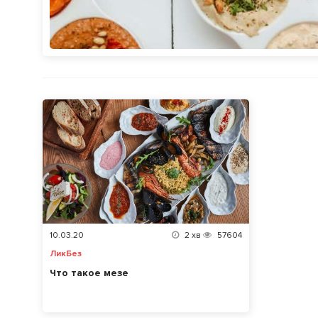
10.03.20
2
хв
57604
ЛикБез
Что такое мезе