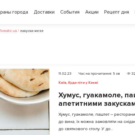
ораны города
Доставки
События
Акции
Рецепт дня
 Tomato.ua
/
закуски мезе
11.02.23
Час на прочитання:
5
хв
3
Київ
,
Куди піти у Києві
Хумус, гуакамоле, па
апетитними закуска
Хумус, гуакамоле, паштет – ресторан
до вина, їх можна замовляти на снід
до святкового столу. У до...