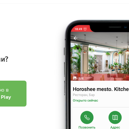
ии?
но в
 Play