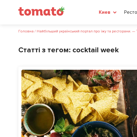
Рест
Киев
Головна
/
Найбільший український портал про їжу та ресторани. —
Статті з тегом:
cocktail week