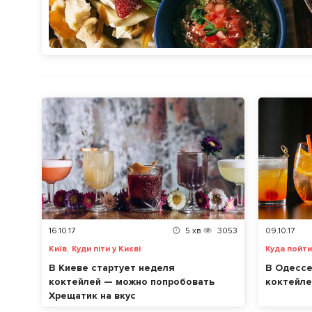
16.10.17
5
хв
3053
09.10.17
,
Київ
Куди піти у Києві
Куда пойт
В Киеве стартует неделя
В Одессе
коктейлей — можно попробовать
коктейле
Хрещатик на вкус