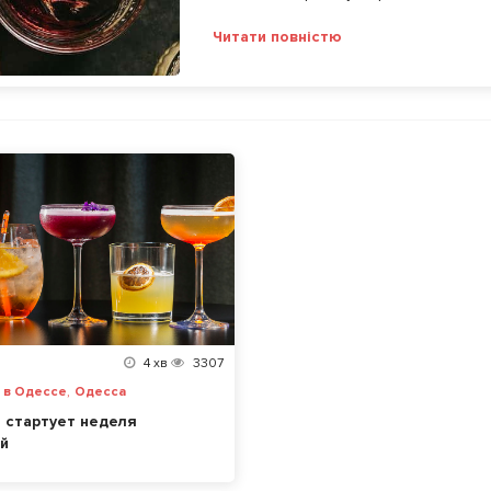
Читати повністю
4
хв
3307
,
и в Одессе
Одесса
 стартует неделя
й