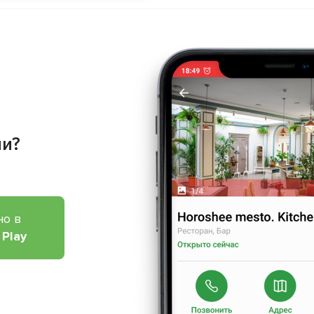
ии?
но в
 Play