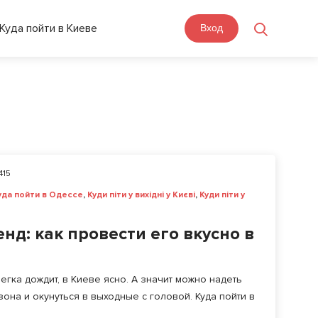
Куда пойти в Киеве
Вход
415
уда пойти в Одессе
,
Куди піти у вихідні у Києві
,
Куди піти у
нд: как провести его вкусно в
гка дождит, в Киеве ясно. А значит можно надеть
она и окунуться в выходные с головой. Куда пойти в