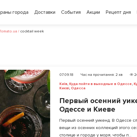
ораны города
Доставки
События
Акции
Рецепт дня
 Tomato.ua
/
cocktail week
07.09.18
Час на прочитання:
2
хв
2
Київ
,
Куда пойти в выходные в Одессе
,
К
Києві
,
Одесса
Первый осенний уике
Одессе и Киеве
Первый осенний уикенд. В Одессе сле
вещи из осенних коллекций этого сез
столице и городе у моря, чтобы п...