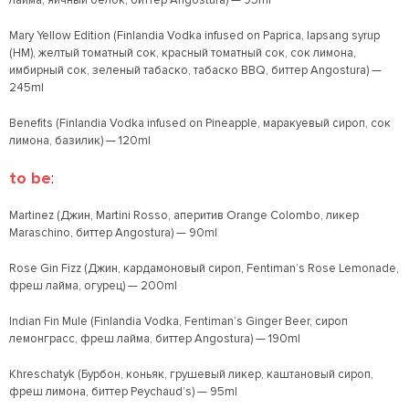
лайма, яичный белок, биттер Angostura) — 95ml
Mary Yellow Edition (Finlandia Vodka infused on Paprica, lapsang syrup
(HM), желтый томатный сок, красный томатный сок, сок лимона,
имбирный сок, зеленый табаско, табаско BBQ, биттер Angostura) —
245ml
Benefits (Finlandia Vodka infused on Pineapple, маракуевый сироп, сок
лимона, базилик) — 120ml
to be
:
Martinez (Джин, Martini Rosso, аперитив Orange Colombo, ликер
Maraschino, биттер Angostura) — 90ml
Rose Gin Fizz (Джин, кардамоновый сироп, Fentiman’s Rose Lemonade,
фреш лайма, огурец) — 200ml
Indian Fin Mule (Finlandia Vodka, Fentiman’s Ginger Beer, сироп
лемонграсс, фреш лайма, биттер Angostura) — 190ml
Khreschatyk (Бурбон, коньяк, грушевый ликер, каштановый сироп,
фреш лимона, биттер Peychaud’s) — 95ml