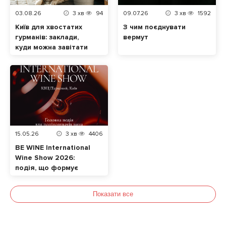
03.08.26
3
хв
94
09.07.26
3
хв
1592
Київ для хвостатих
З чим поєднувати
гурманів: заклади,
вермут
куди можна завітати
разом із домашнім
улюбленцем
15.05.26
3
хв
4406
BE WINE International
Wine Show 2026:
подія, що формує
сучасну винну
культуру в Україні
Показати все