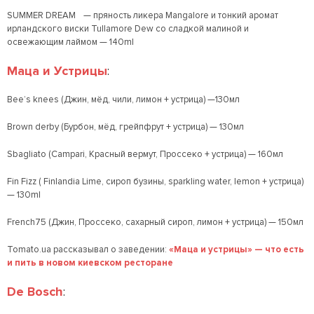
SUMMER DREAM — пряность ликера Mangalore и тонкий аромат
ирландского виски Tullamore Dew со сладкой малиной и
освежающим лаймом — 140ml
Маца и Устрицы
:
Bee’s knees (Джин, мёд, чили, лимон + устрица) —130мл
Brown derby (Бурбон, мёд, грейпфрут + устрица) — 130мл
Sbagliato (Campari, Красный вермут, Проссеко + устрица) — 160мл
Fin Fizz ( Finlandia Lime, сироп бузины, sparkling water, lemon + устрица)
— 130ml
French75 (Джин, Проссеко, сахарный сироп, лимон + устрица) — 150мл
Tomato.ua рассказывал о заведении:
«Маца и устрицы» — что есть
и пить в новом киевском ресторане
De Bosch
: