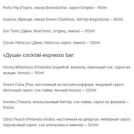
Porto Flip (Порто, ликер Benedictine, сироп Simple) – 110ml
Sazerac (Бренди, ликер Green Chartreus, биттер Angostura) — 80ml
Gin Tonic (Джин, Noel tonic, огурец, лимон) — 310ml
Clover Hibiscus (Джин, Hibiscus сироп, лимон) — 125ml
«Душа» cocktail-espresso bar:
Honey Bitterness (Finlandia Grapefruit, апероль, лимонный сок, сироп из
акации, белок) — 110ml
Green Cuba (Ром, настоянный на листьях каффира, медовый сироп,
яблочный сироп, сок лайма, яичный белок) — 120ml
Violeta (Текила, апельсиновый биттер, сок лайма, сироп из фиалки) —
100ml
Citrus Peach (Finlandia Vodka, настоянная на цитрусах, имбирный сироп,
персиковый сироп, сок апельсина и лимона) — 120ml