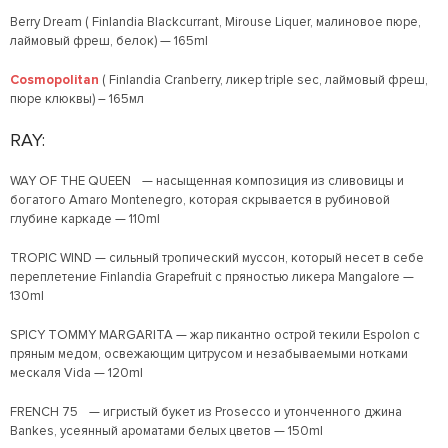
Berry Dream ( Finlandia Blackcurrant, Mirouse Liquer, малиновое пюре,
лаймовый фреш, белок) — 165ml
Cosmopolitan
( Finlandia Cranberry, ликер triple sec, лаймовый фреш,
пюре клюквы) – 165мл
RAY:
WAY OF THE QUEEN — насыщенная композиция из сливовицы и
богатого Amaro Montenegro, которая скрывается в рубиновой
глубине каркаде — 110ml
TROPIC WIND — сильный тропический муссон, который несет в себе
переплетение Finlandia Grapefruit с пряностью ликера Mangalore —
130ml
SPICY TOMMY MARGARITA — жар пикантно острой текили Espolon с
пряным медом, освежающим цитрусом и незабываемыми нотками
мескаля Vida — 120ml
FRENCH 75 — игристый букет из Prosecco и утонченного джина
Bankes, усеянный ароматами белых цветов — 150ml