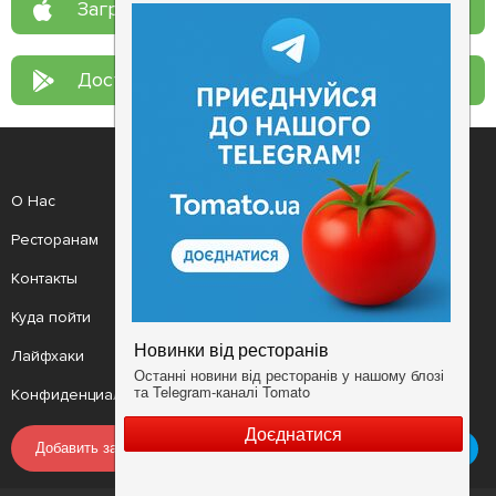
Загрузите в
App Store
Доступно в
Google Play
О Нас
Рецепт дня
Ресторанам
Новости
Контакты
Анонсы
Куда пойти
Здоровье
Лайфхаки
Мобильное приложение
Конфиденциальность
Условия
Добавить заведение