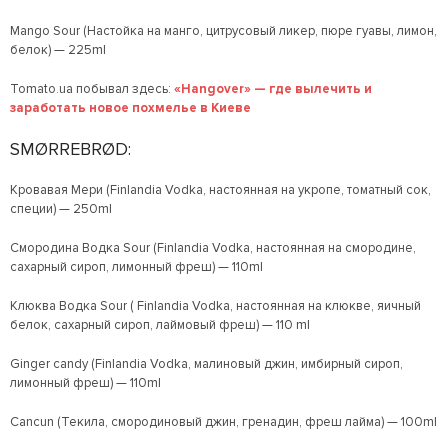
Mango Sour (Настойка на манго, цитрусовый ликер, пюре гуавы, лимон,
белок) — 225ml
Tomato.ua побывал здесь:
«Hangover» — где вылечить и
заработать новое похмелье в Киеве
SMØRREBRØD:
Кровавая Мери (Finlandia Vodka, настоянная на укропе, томатный сок,
специи) — 250ml
Смородина Водка Sour (Finlandia Vodka, настоянная на смородине,
сахарный сироп, лимонный фреш) — 110ml
Клюква Водка Sour ( Finlandia Vodka, настоянная на клюкве, яичный
белок, сахарный сироп, лаймовый фреш) — 110 ml
Ginger candy (Finlandia Vodka, малиновый джин, имбирный сироп,
лимонный фреш) — 110ml
Cancun (Текила, смородиновый джин, гренадин, фреш лайма) — 100ml