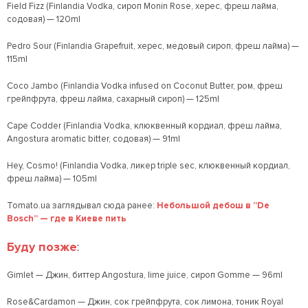
Field Fizz (Finlandia Vodka, сироп Monin Rose, херес, фреш лайма,
содовая) — 120ml
Pedro Sour (Finlandia Grapefruit, херес, медовый сироп, фреш лайма) —
115ml
Coco Jambo (Finlandia Vodka infused on Coconut Butter, ром, фреш
грейпфрута, фреш лайма, сахарный сироп) — 125ml
Cape Codder (Finlandia Vodka, клюквенный кордиал, фреш лайма,
Angostura aromatic bitter, содовая) — 91ml
Hey, Cosmo! (Finlandia Vodka, ликер triple sec, клюквенный кордиал,
фреш лайма) — 105ml
Tomato.ua заглядывал сюда ранее:
Небольшой дебош в “De
Bosch” — где в Киеве пить
Буду позже
:
Gimlet — Джин, биттер Angostura, lime juice, сироп Gomme — 96ml
Rose&Cardamon — Джин, сок грейпфрута, сок лимона, тоник Royal