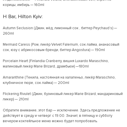
корицы, имбирь — 160ml
H Bar, Hilton Kyiv:
Autumn Seclusion (Джин, мёд, лимонный сок , биттер Peychaud’s) —
260ml
Mermaid Caress (Ром, ликёр Velvet Falernum, сок лайма, ананасовый
сок, юзу с абрикосовым бренди, биттер Angostura) — 190ml
Porcelain Heart (Finlandia Cranberry, вишня Luxardo Maraschino,
малиновый ликёр Marie Brizard, драмбьюи) —180ml
Amaranthine (Текила, настоянная на халапеньо, ликёр Maraschino,
клубничное пюре, сок лайма) — 200ml
Flickering Rivulet (Джин, бузиновый ликер Marie Brizard, мандариновый
ликер) — 210ml
Обратите внимание, этот бар — исключение. Здесь предложение не
действует в среду и четверг с 19:00. Значит, в пятницу и субботу
вечером коктейльное меню можно будет попробовать.