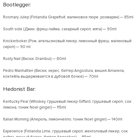
Bootlegger:
Rosmary Julep (Finlandia Grapefruit, малиновое пюре, розмарин) — 85ml
South side (Джин, фреш лайма, сахарный сироп, мята) — 90ml
Knickerboker (Ром, апельсиновый ликер, лимонный фреш, малиновый
сироп) — 90 ml
Rusty Nail (Виски, Drambui) — 80ml
Pedro Manhatten (Виски, херес, биттер Angostura, вишня Amarena,
коктейль выдерживается в дубовой бочке) — 70ml
Hedonist Bar:
Kentucky Pear (Whiskey, грушевый ликер Giffard, грушевый сироп, сок
лимона, тоник Noel ginger) — 115ml
Italian Morning (Апероль, лимончелло, тоник Noel ginger) — 140ml
Experience (Finlandia Lime, грушевый сироп, ментоловый ликер, сок