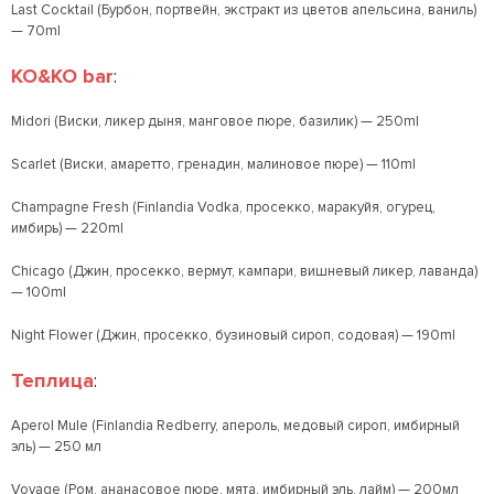
Last Cocktail (Бурбон, портвейн, экстракт из цветов апельсина, ваниль)
— 70ml
KO&KO bar
:
Midori (Виски, ликер дыня, манговое пюре, базилик) — 250ml
Scarlet (Виски, амаретто, гренадин, малиновое пюре) — 110ml
Champagne Fresh (Finlandia Vodka, просекко, маракуйя, огурец,
имбирь) — 220ml
Chicago (Джин, просекко, вермут, кампари, вишневый ликер, лаванда)
— 100ml
Night Flower (Джин, просекко, бузиновый сироп, содовая) — 190ml
Теплица
:
Aperol Mule (Finlandia Redberry, апероль, медовый сироп, имбирный
эль) — 250 мл
Voyage (Ром, ананасовое пюре, мята, имбирный эль, лайм) — 200мл