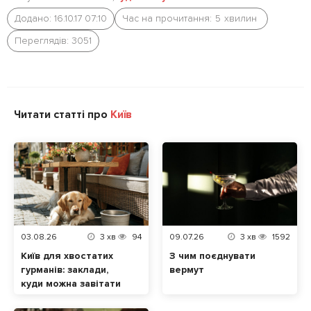
Додано: 16.10.17 07:10
Час на прочитання:
5
хвилин
Переглядів: 3051
Читати статті про
Київ
03.08.26
3
хв
94
09.07.26
3
хв
1592
Київ для хвостатих
З чим поєднувати
гурманів: заклади,
вермут
куди можна завітати
разом із домашнім