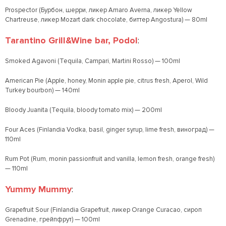
Prospector (Бурбон, шерри, ликер Amaro Averna, ликер Yellow
Chartreuse, ликер Mozart dark chocolate, биттер Angostura) — 80ml
Tarantino Grill&Wine bar, Podol
:
Smoked Agavoni (Tequila, Campari, Martini Rosso) — 100ml
American Pie (Apple, honey, Monin apple pie, citrus fresh, Aperol, Wild
Turkey bourbon) — 140ml
Bloody Juanita (Tequila, bloody tomato mix) — 200ml
Four Aces (Finlandia Vodka, basil, ginger syrup, lime fresh, виноград) —
110ml
Rum Pot (Rum, monin passionfruit and vanilla, lemon fresh, orange fresh)
— 110ml
Yummy Mummy
:
Grapefruit Sour (Finlandia Grapefruit, ликер Orange Сuracao, сироп
Grenadine, грейпфрут) — 100ml