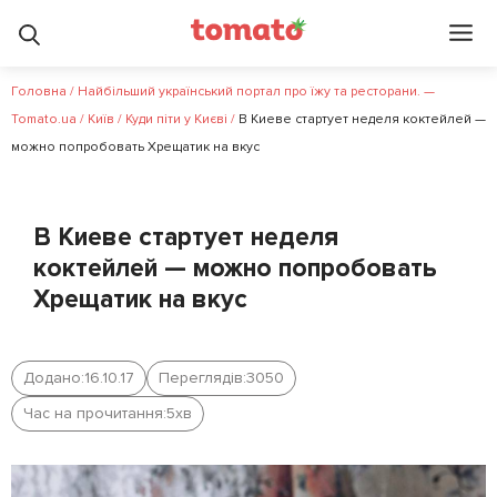
Головна
/
Найбільший український портал про їжу та ресторани. —
Tomato.ua
/
Київ
/
Куди піти у Києві
/
В Киеве стартует неделя коктейлей —
можно попробовать Хрещатик на вкус
В Киеве стартует неделя
коктейлей — можно попробовать
Хрещатик на вкус
Додано:
16.10.17
Переглядів:
3050
Час на прочитання:
5
хв