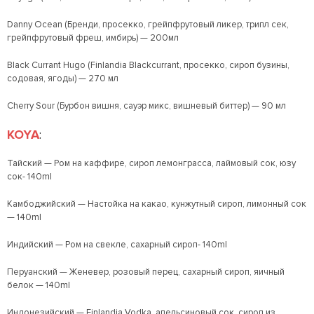
Danny Ocean (Бренди, просекко, грейпфрутовый ликер, трипл сек,
грейпфрутовый фреш, имбирь) — 200мл
Black Currant Hugo (Finlandia Blackcurrant, просекко, сироп бузины,
содовая, ягоды) — 270 мл
Cherry Sour (Бурбон вишня, сауэр микс, вишневый биттер) — 90 мл
KOYA
:
Тайский — Ром на каффире, сироп лемонграсса, лаймовый сок, юзу
сок- 140ml
Камбоджийский — Настойка на какао, кунжутный сироп, лимонный сок
— 140ml
Индийский — Ром на свекле, сахарный сироп- 140ml
Перуанский — Женевер, розовый перец, сахарный сироп, яичный
белок — 140ml
Индонезийский — Finlandia Vodka, апельсиновый сок, сироп из