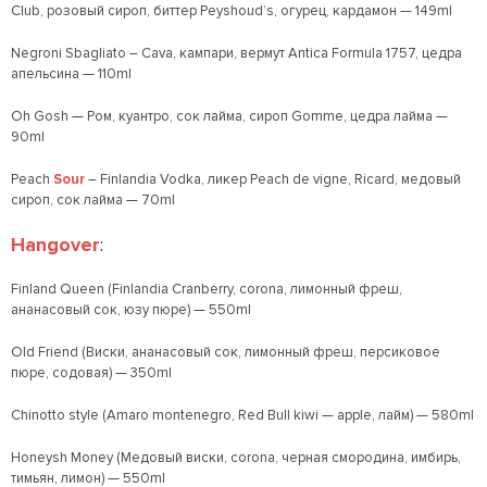
Club, розовый сироп, биттер Peyshoud’s, огурец, кардамон — 149ml
Negroni Sbagliato – Cava, кампари, вермут Antica Formula 1757, цедра
апельсина — 110ml
Oh Gosh — Ром, куантро, сок лайма, сироп Gomme, цедра лайма —
90ml
Peach
Sour
– Finlandia Vodka, ликер Peach de vigne, Ricard, медовый
сироп, сок лайма — 70ml
Hangover
:
Finland Queen (Finlandia Cranberry, corona, лимонный фреш,
ананасовый сок, юзу пюре) — 550ml
Old Friend (Виски, ананасовый сок, лимонный фреш, персиковое
пюре, содовая) — 350ml
Chinotto style (Amaro montenegro, Red Bull kiwi — apple, лайм) — 580ml
Honeysh Money (Медовый виски, corona, черная смородина, имбирь,
тимьян, лимон) — 550ml