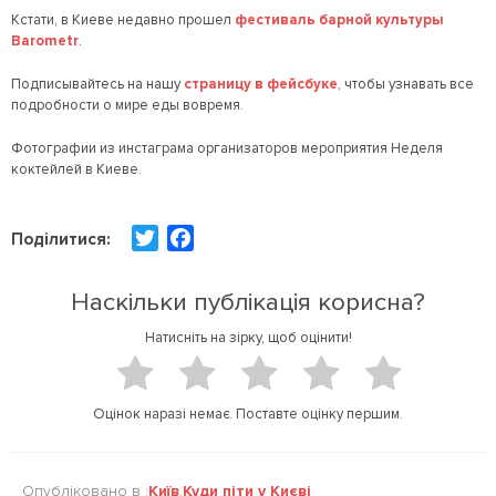
Кстати, в Киеве недавно прошел
фестиваль барной культуры
Barometr
.
Подписывайтесь на нашу
страницу в фейсбуке
, чтобы узнавать все
подробности о мире еды вовремя.
Фотографии из инстаграма организаторов мероприятия Неделя
коктейлей в Киеве.
T
F
Поділитися:
w
a
i
c
Наскільки публікація корисна?
t
e
Натисніть на зірку, щоб оцінити!
t
b
e
o
r
o
Оцінок наразі немає. Поставте оцінку першим.
k
Опубліковано в :
Київ
,
Куди піти у Києві