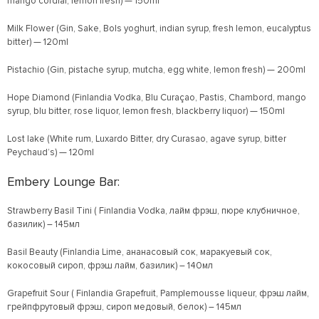
mango cordial, lemon fresh) — 150ml
Milk Flower (Gin, Sake, Bols yoghurt, indian syrup, fresh lemon, eucalyptus
bitter) — 120ml
Pistachio (Gin, pistache syrup, mutcha, egg white, lemon fresh) — 200ml
Hope Diamond (Finlandia Vodka, Blu Curaçaо, Pastis, Chambord, mango
syrup, blu bitter, rose liquor, lemon fresh, blackberry liquor) — 150ml
Lost lake (White rum, Luxardo Bitter, dry Curasao, agave syrup, bitter
Peychaud’s) — 120ml
Embery Lounge Bar:
Strawberry Basil Tini ( Finlandia Vodka, лайм фрэш, пюре клубничное,
базилик) – 145мл
Basil Beauty (Finlandia Lime, ананасовый сок, маракуевый сок,
кокосовый сироп, фрэш лайм, базилик) – 140мл
Grapefruit Sour ( Finlandia Grapefruit, Pamplemousse liqueur, фрэш лайм,
грейпфрутовый фрэш, сироп медовый, белок) – 145мл