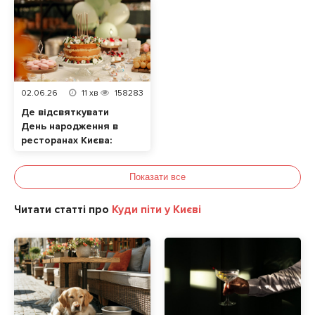
улюбленцем
02.06.26
11
хв
158283
Де відсвяткувати
День народження в
ресторанах Києва:
ТОП локацій
Показати все
Читати статті про
Куди піти у Києві