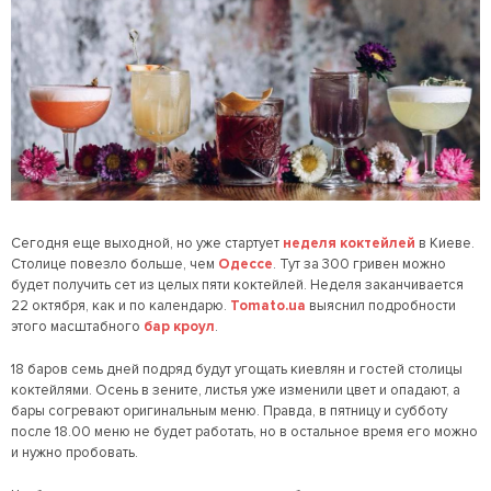
Сегодня еще выходной, но уже стартует
неделя коктейлей
в Киеве.
Столице повезло больше, чем
Одессе
. Тут за 300 гривен можно
будет получить сет из целых пяти коктейлей. Неделя заканчивается
22 октября, как и по календарю.
Tomato.ua
выяснил подробности
этого масштабного
бар кроул
.
18 баров семь дней подряд будут угощать киевлян и гостей столицы
коктейлями. Осень в зените, листья уже изменили цвет и опадают, а
бары согревают оригинальным меню. Правда, в пятницу и субботу
после 18.00 меню не будет работать, но в остальное время его можно
и нужно пробовать.