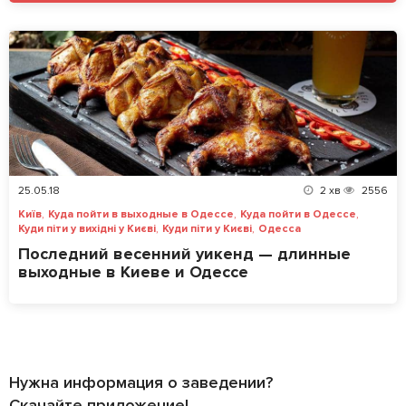
25.05.18
2
хв
2556
,
,
,
Київ
Куда пойти в выходные в Одессе
Куда пойти в Одессе
,
,
Куди піти у вихідні у Києві
Куди піти у Києві
Одесса
Последний весенний уикенд — длинные
выходные в Киеве и Одессе
Нужна информация о заведении?
Скачайте приложение!