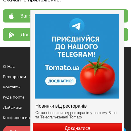
Загрузите в
App Store
Доступно в
Google Play
О Нас
Рецепт дня
Ресторанам
Новости
Контакты
Анонсы
Куда пойти
Здоровье
Лайфхаки
Мобильное приложение
Конфиденциальность
Условия