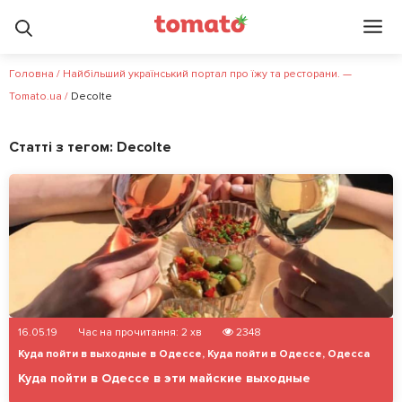
Головна
/
Найбільший український портал про їжу та ресторани. —
Tomato.ua
/
Decolte
Статті з тегом:
Decolte
16.05.19
Час на прочитання:
2
хв
2348
Куда пойти в выходные в Одессе
,
Куда пойти в Одессе
,
Одесса
Куда пойти в Одессе в эти майские выходные