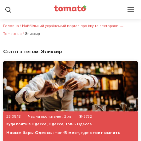
Головна
/
Найбільший український портал про їжу та ресторани. —
Tomato.ua
/
Эликсир
Статті з тегом:
Эликсир
23.05.18
Час на прочитання:
2
хв
5732
Куда пойти в Одессе
,
Одесса
,
Топ-5 Одесса
Новые бары Одессы: топ-5 мест, где стоит выпить