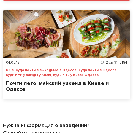
04.05.18
2
хв
2184
,
,
,
Київ
Куда пойти в выходные в Одессе
Куда пойти в Одессе
,
,
Куди піти у вихідні у Києві
Куди піти у Києві
Одесса
Почти лето: майский уикенд в Киеве и
Одессе
Нужна информация о заведении?
Скачайте приложение!