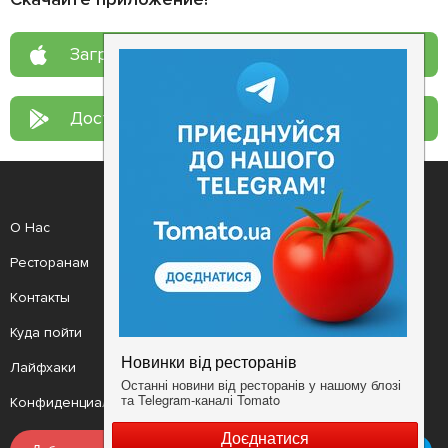
Загрузите в
App Store
Доступно в
Google Play
О Нас
Рецепт дня
Ресторанам
Новости
Контакты
Анонсы
Куда пойти
Здоровье
Лайфхаки
Мобильное приложение
Конфиденциальность
Условия