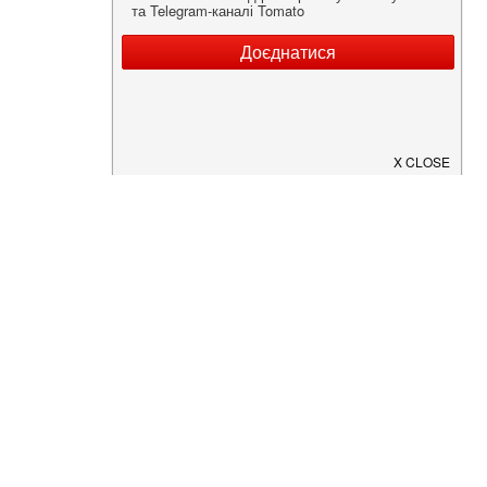
Нужна информация о заведении?
Скачайте приложение!
Загрузите в
App Store
Доступно в
Google Play
О Нас
Рецепт дня