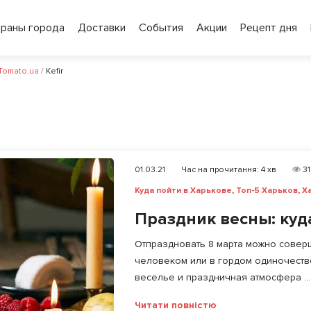
ораны города
Доставки
События
Акции
Рецепт дня
 Tomato.ua
/
Kefir
01.03.21
Час на прочитання:
4
хв
31
Куда пойти в Харькове
,
Топ-5 Харьков
,
Х
Праздник весны: куд
Отпраздновать 8 марта можно совер
человеком или в гордом одиночестве
веселье и праздничная атмосфера ...
Читати повністю