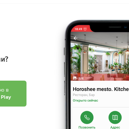
ии?
но в
 Play