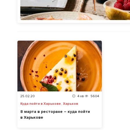
25.02.20
4
хв
5604
,
Куда пойти в Харькове
Харьков
8 марта в ресторане – куда пойти
в Харькове