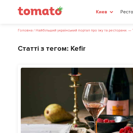
Рест
Киев
Головна
/
Найбільший український портал про їжу та ресторани. —
Статті з тегом:
Kefir