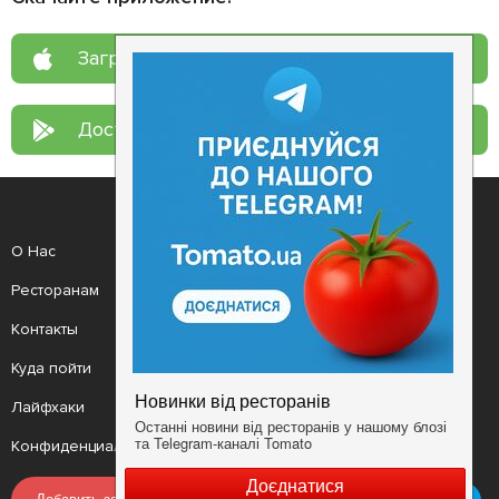
Загрузите в
App Store
Доступно в
Google Play
О Нас
Рецепт дня
Ресторанам
Новости
Контакты
Анонсы
Куда пойти
Здоровье
Лайфхаки
Мобильное приложение
Конфиденциальность
Условия