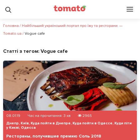
Головна
/
Найбільший український портал про їжу та ресторани. —
Tomato.ua
/
Vogue cafe
Статті з тегом:
Vogue cafe
08.01.19
Час на прочитання:
3
хв
2965
Днепр
,
Київ
,
Куда пойти в Днепре
,
Куда пойти в Одессе
,
Куди піти
у Києві
,
Одесса
Рестораны, получившие премию Соль 2018