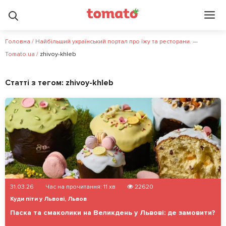
Головна
/
Найбільший український портал про їжу та ресторани. —
Tomato.ua
/
zhivoy-khleb
Статті з тегом:
zhivoy-khleb
31.03.26
Час на прочитання:
11
хв
22620
Куди піти у Львові
,
Львов
Паска та смаколики на Великдень у Львові: де замовити?