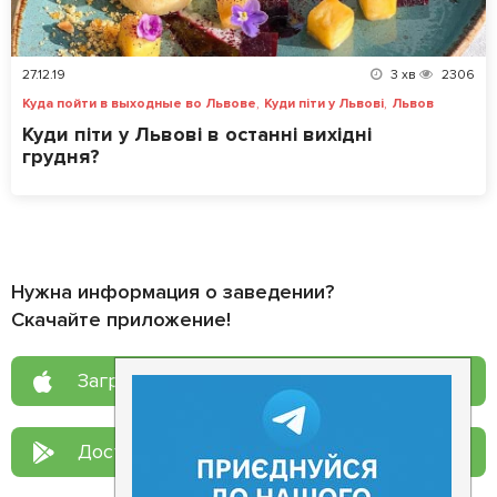
27.12.19
3
хв
2306
,
,
Куда пойти в выходные во Львове
Куди піти у Львові
Львов
Куди піти у Львові в останні вихідні
грудня?
Нужна информация о заведении?
Скачайте приложение!
Загрузите в
App Store
Доступно в
Google Play