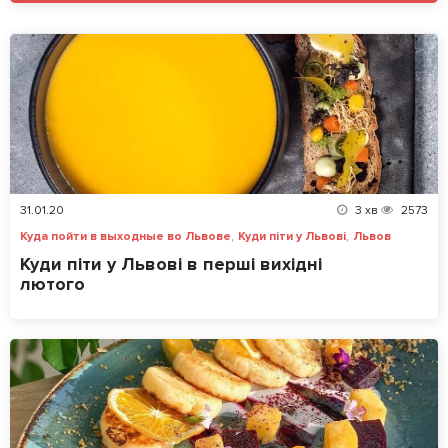
31.01.20
3
хв
2573
,
,
Куда пойти в выходные во Львове
Куди піти у Львові
Львов
Куди піти у Львові в перші вихідні
лютого