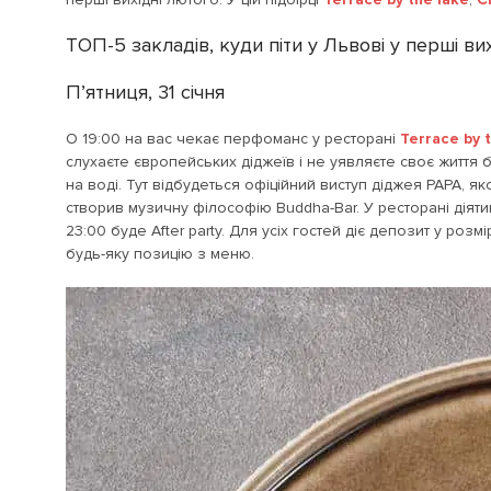
ТОП-5 закладів, куди піти у Львові у перші ви
П’ятниця, 31 січня
О 19:00 на вас чекає перфоманс у ресторані
Terrace by 
слухаєте європейських діджеїв і не уявляєте своє життя б
на воді. Тут відбудеться офіційний виступ діджея PAPA, я
створив музичну філософію Buddha-Bar. У ресторані діяти
23:00 буде After party. Для усіх гостей діє депозит у ро
будь-яку позицію з меню.