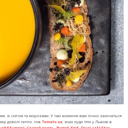
м, зі снігом та морозами. У такі моменти вам точно захочеться
лиці доволі тепло, тож
Tomato.ua
, знає куди піти у Львові в
raft&Kumpel’
,
Старий рояль
,
Живий Хліб
,
Druzi café&bar
.