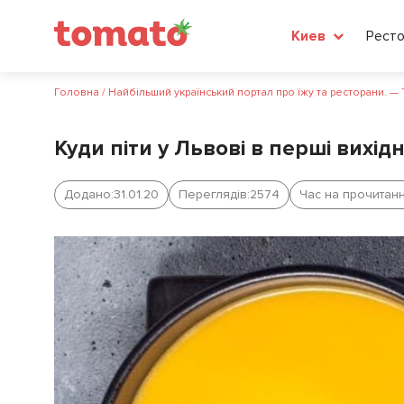
Рест
Киев
Головна
/
Найбільший український портал про їжу та ресторани. —
Куди піти у Львові в перші вихід
Додано:
31.01.20
Переглядів:
2574
Час на прочитанн