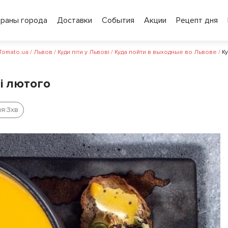
ораны города
Доставки
События
Акции
Рецепт дня
 Tomato.ua
/
Львов
/
Куди піти у Львові
/
Куда пойти в выходные во Львове
/
Ку
ні лютого
я:
3
хв