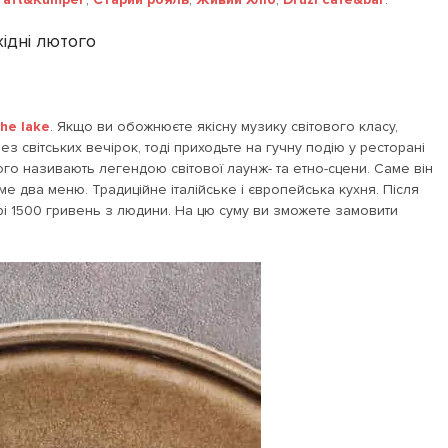
хідні лютого
the lake
. Якщо ви обожнюєте якісну музику світового класу,
ез світських вечірок, тоді приходьте на гучну подію у ресторані
кого називають легендою світової лаунж- та етно-сцени. Саме він
ме два меню. Традиційне італійське і європейська кухня. Після
змірі 1500 гривень з людини. На цю суму ви зможете замовити