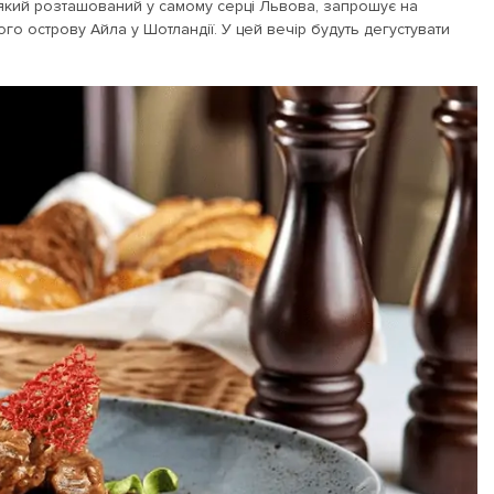
 який розташований у самому серці Львова, запрошує на
ого острову Айла у Шотландії. У цей вечір будуть дегустувати