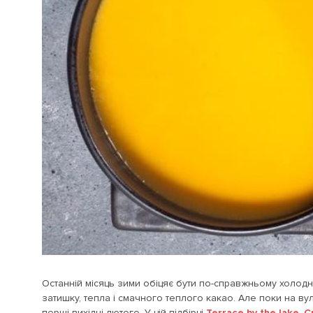
Останній місяць зими обіцяє бути по-справжньому холодни
затишку, тепла і смачного теплого какао. Але поки на ву
перші вихідні лютого. У цій підбірці
Terrace by the lake
,
C