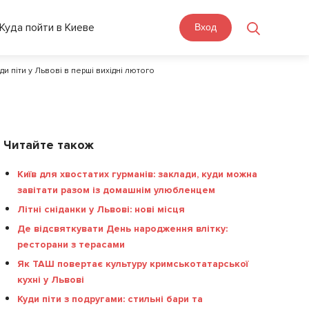
Куда пойти в Киеве
Вход
ди піти у Львові в перші вихідні лютого
Читайте також
Київ для хвостатих гурманів: заклади, куди можна
завітати разом із домашнім улюбленцем
Літні сніданки у Львові: нові місця
Де відсвяткувати День народження влітку:
ресторани з терасами
Як ТАШ повертає культуру кримськотатарської
кухні у Львові
Куди піти з подругами: стильні бари та