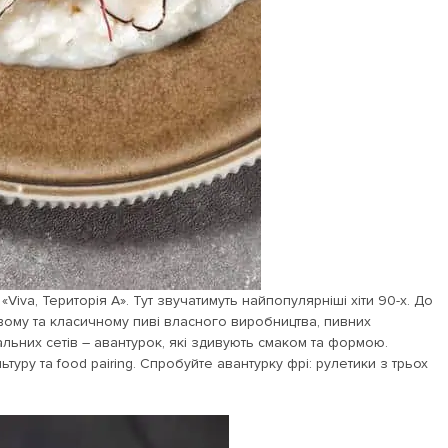
iva, Територія А». Тут звучатимуть найпопулярніші хіти 90-х. До
овому та класичному пиві власного виробництва, пивних
нальних сетів – авантурок, які здивують смаком та формою.
уру та food pairing. Спробуйте авантурку фрі: рулетики з трьох