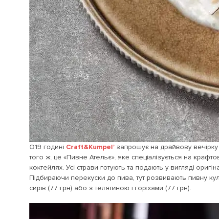
О19 годині
Craft&Kumpel’
запрошує на драйвову вечірку «V
того ж, це «Пивне Ательє», яке спеціалізується на крафт
коктейлях. Усі страви готують та подають у вигляді оригі
Підбираючи перекуски до пива, тут розвивають пивну культ
сирів (77 грн) або з телятиною і горіхами (77 грн).