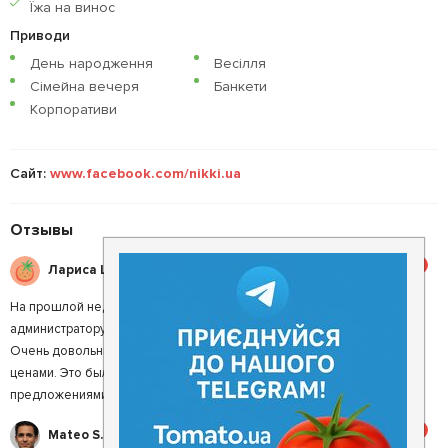
Їжа на винос
Приводи
День народження
Весілля
Сімейна вечеря
Банкети
Корпоративи
Сайт:
www.facebook.com/nikki.ua
Отзывы
5
Лариса Ш.
На прошлой неделе делали поминальный обед. Очень благодарны
администратору Татьяне за чуткость, внимательность и сочувствие.
Очень довольны залом, обслуживанием, кухней и адекватными
ценами. Это был лучший вариант зала по сравнению с другими
предложениями. И нас не ограничивали по времени.
5
Mateo S.