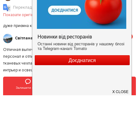
Перекладено у Google Translate
|
Показати оригінал
дуже приємна компанія
5
Світлана М.
Отличная выпечка и супы -- все это есть в кафе Никки. Приятный
персонал и отличные столовые приборы. Ножи и вилки подают в
тканевых чехлах. Это приятно. Часто здесь обедаю. Интересный
интрьер и освещение, просторно и уютно. Рекомендую.
4.5
Максим К.
Залишити відгук
Позвонить
У закладки
Зашли за люстрой в Брилее. Кафе этажом выше, американо вкусный.
Большой выбор тортиков. Немного прохладно.
4.5
Ольга К.
Хорошая кухня! Все было вкусненько и цены приятно удивили!
Атмосфера спокойная, можно поговорить и покушать) Только вот
расположение неудобное, не хватает что ли дополнительных