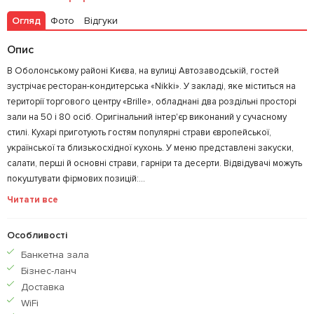
Огляд
Фото
Відгуки
Опис
В Оболонському районі Києва, на вулиці Автозаводській, гостей
зустрічає ресторан-кондитерська «Nikki». У закладі, яке міститься на
території торгового центру «Brille», обладнані два роздільні просторі
зали на 50 і 80 осіб. Оригінальний інтер'єр виконаний у сучасному
стилі. Кухарі приготують гостям популярні страви європейської,
української та близькосхідної кухонь. У меню представлені закуски,
салати, перші й основні страви, гарніри та десерти. Відвідувачі можуть
покуштувати фірмових позицій:...
Читати все
Особливості
Банкетна зала
Бiзнес-ланч
Доставка
WiFi