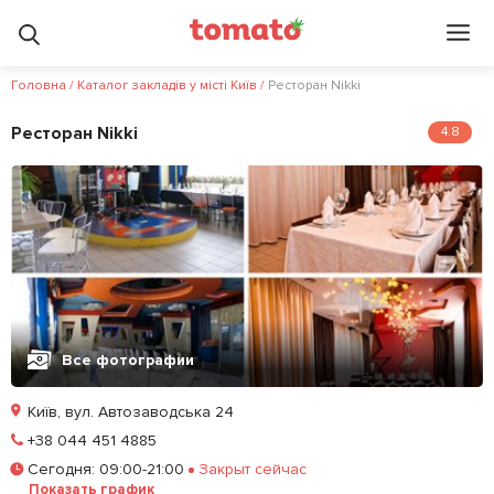
Головна
/
Каталог закладів у місті Київ
/
Ресторан Nikki
Ресторан Nikki
4.8
Все фотографии
Київ, вул. Автозаводська 24
Позвонить
+38 044 451 4885
Сегодня
:
09:00-21:00
Закрыт сейчас
Залишити відгук
У закладки
Показать график