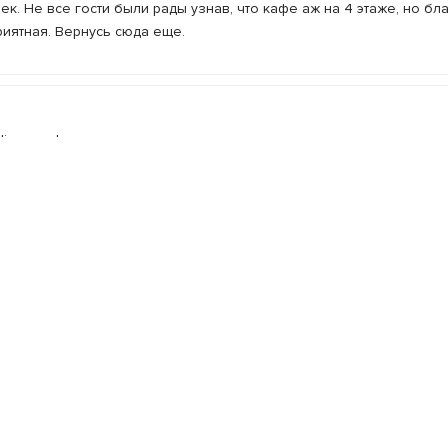
к. Не все гости были рады узнав, что кафе аж на 4 этаже, но бла
риятная. Вернусь сюда еще.
ікаве оформлення залу, є невелика сцена для проведення святк
велика зала. Кухня - доволі пристойна, можна замовляти обіди, як
амовлення. Вони дуже красиві! Єдиний нюанс - кафе знаходиться 
 кожен збереться на цей Еверест ))
казать все отзывы
(
1
)