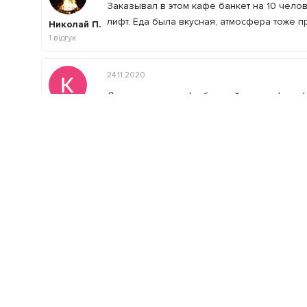
Заказывал в этом кафе банкет на 10 челове
лифт. Еда была вкусная, атмосфера тоже п
Николай П.
1
відгук
24.11.2020
Дуже приємне кафе без зайвого пафосу. Ц
перфомансів. Зручні столики і диванчики, 
Катерина
М.
недалеко. Окрема категорія - тортики на з
1
відгук
поверсі і якщо ліфт не працюватиме, то не
По
Залишити відгук
Ваша оцінка
: