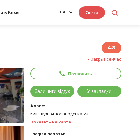
ти в Києві
UA
Увійти
4.8
Закрыт сейчас
Позвонить
Залишити відгук
У закладки
Адрес:
Київ, вул. Автозаводська 24
Показать на карте
График работы: