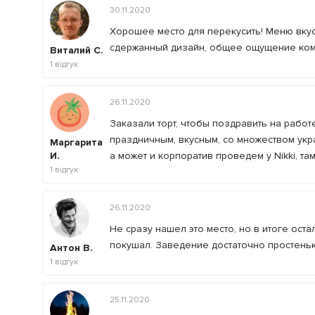
30.11.2020
Хорошее место для перекусить! Меню вкус
сдержанный дизайн, общее ощущение комф
Виталий С.
1
відгук
26.11.2020
Заказали торт, чтобы поздравить на работе
праздничным, вкусным, со множеством укра
Маргарита
И.
а может и корпоратив проведем у Nikki, т
1
відгук
26.11.2020
Не сразу нашел это место, но в итоге оста
покушал. Заведение достаточно простень
Антон В.
1
відгук
25.11.2020