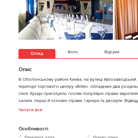
Фото
Відгуки
Огляд
Опис
В Оболонському районі Києва, на вулиці Автозаводській, г
території торгового центру «Brille», обладнані два розділ
стилі. Кухарі приготують гостям популярні страви європей
салати, перші й основні страви, гарніри та десерти. Відвід
Читати все
Особливості
Банкетна зала
Бiзнес-ланч