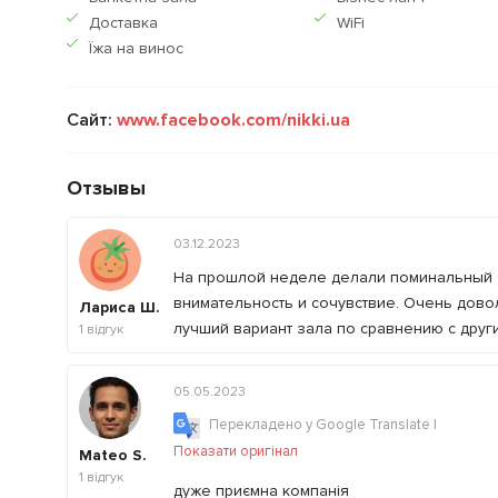
Доставка
WiFi
Їжа на винос
Сайт:
www.facebook.com/nikki.ua
Отзывы
03.12.2023
На прошлой неделе делали поминальный о
внимательность и сочувствие. Очень дово
Лариса Ш.
лучший вариант зала по сравнению с друг
1
відгук
05.05.2023
Перекладено у Google Translate
|
Показати оригінал
Mateo S.
1
відгук
дуже приємна компанія