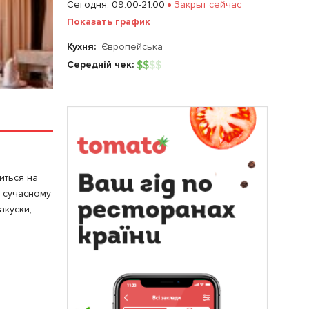
Сегодня
:
09:00-21:00
Закрыт сейчас
Показать график
Кухня:
Європейська
Середній чек:
$
$
$
$
титься на
у сучасному
акуски,