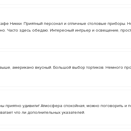
в кафе Никки. Приятный персонал и отличные столовые приборы. Н
тно. Часто здесь обедаю. Интересный интрьер и освещение, прос
выше, американо вкусный. Большой выбор тортиков. Немного про
ны приятно удивили! Атмосфера спокойная, можно поговорить и п
ватает что ли дополнительных указателей.