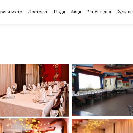
рани міста
Доставки
Події
Акції
Рецепт дня
Куди пі