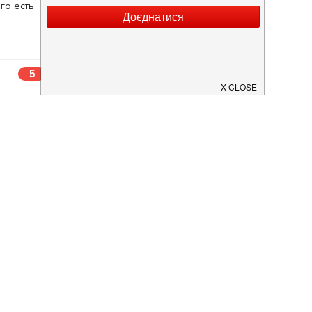
го есть
5
увань чи
що офіс
на 4