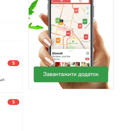
5
был
5