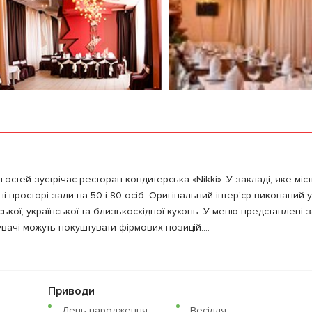
остей зустрічає ресторан-кондитерська «Nikki». У закладі, яке міс
ьні просторі зали на 50 і 80 осіб. Оригінальний інтер'єр виконаний 
ської, української та близькосхідної кухонь. У меню представлені з
увачі можуть покуштувати фірмових позицій:...
Приводи
День народження
Весілля