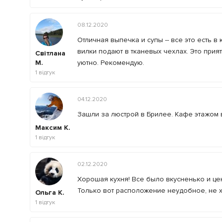
08.12.2020
Отличная выпечка и супы -- все это есть 
вилки подают в тканевых чехлах. Это прия
Світлана
М.
уютно. Рекомендую.
1
відгук
04.12.2020
Зашли за люстрой в Брилее. Кафе этажом 
Максим К.
1
відгук
02.12.2020
Хорошая кухня! Все было вкусненько и це
Только вот расположение неудобное, не х
Ольга К.
1
відгук