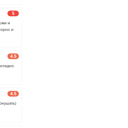
5
ожи и
торно и
4.5
хладно.
4.5
окушать)