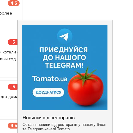
4.5
 более
5
 хотели -
вый год,
5
удто дома
4.5