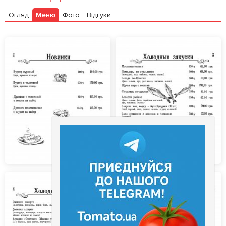
Огляд
Меню
Фото
Відгуки
Залишити відгук
У закладки