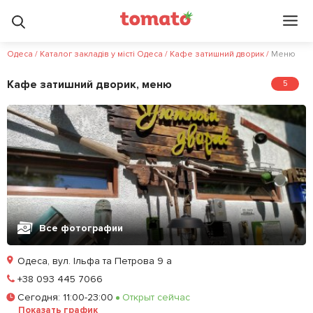
Одеса
/
Каталог закладів у місті Одеса
/
Кафе затишний дворик
/
Меню
Кафе затишний дворик, меню
5
Все фотографии
Одеса, вул. Ільфа та Петрова 9 а
Позвонить
+38 093 445 7066
Сегодня
:
11:00-23:00
Открыт сейчас
Забронировать столик
Показать график