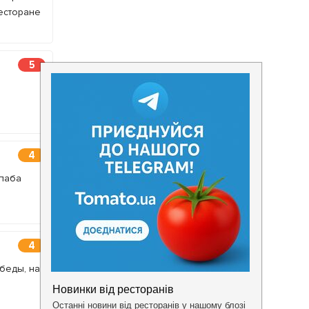
есторане
5
4
 паба
4
беды, на