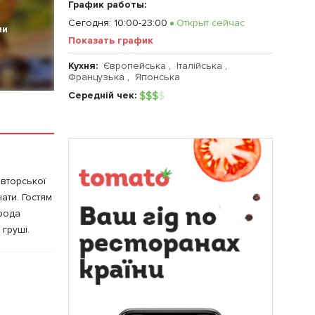
График работы:
Сегодня
:
10:00-23:00
Открыт сейчас
ии
Показать график
Кухня:
Європейська
,
Італійська
,
Французька
,
Японська
Середній чек:
$
$
$
$
авторської
ати. Гостям
орода
 груші.