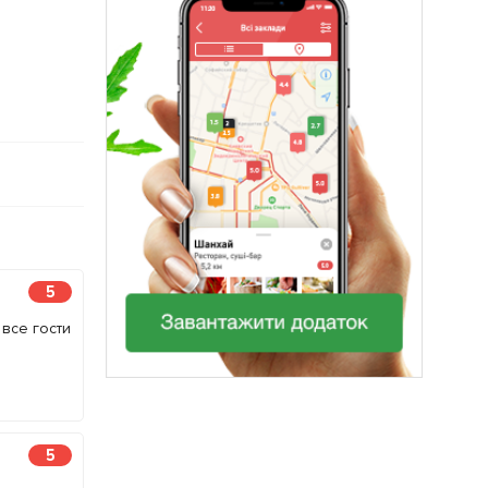
5
все гости
5