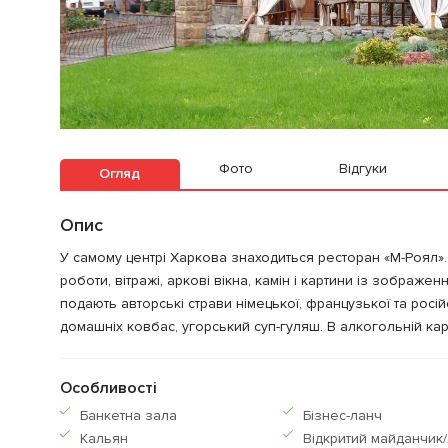
Фото
Відгуки
Огляд
Опис
У самому центрі Харкова знаходиться ресторан «М-Роял». 
роботи, вітражі, аркові вікна, камін і картини із зображе
подають авторські страви німецької, французької та росій
домашніх ковбас, угорський суп-гуляш. В алкогольній карт
Особливості
Банкетна зала
Бiзнес-ланч
Кальян
Відкритий майданчик/