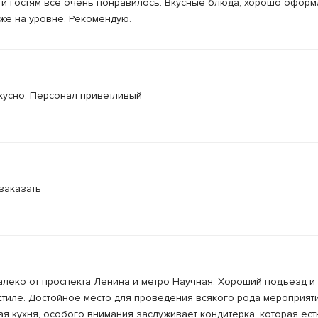
 и гостям всё очень понравилось. Вкусные блюда, хорошо офор
же на уровне. Рекомендую.
кусно. Персонал приветливый
заказать
далеко от проспекта Ленина и метро Научная. Хороший подъезд и 
 стиле. Достойное место для проведения всякого рода мероприяти
 кухня, особого внимания заслуживает кондитерка, которая ест