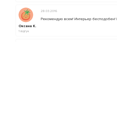
28.03.2016
Рекомендую всем! Интерьер бесподобен! К
Оксана К.
1
відгук
03.11.2015
Ресторан М-роял!очень интересная атмос
банкетов и дней рождений!
Алла С.
1
відгук
По
Залишити відгук
Ваша оцінка
: