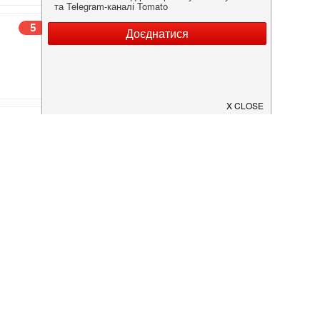
5
5
днования