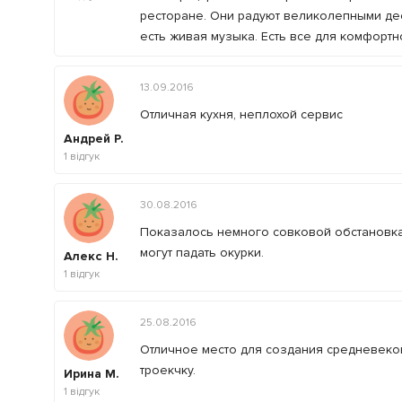
ресторане. Они радуют великолепными дес
есть живая музыка. Есть все для комфортн
13.09.2016
Отличная кухня, неплохой сервис
Андрей Р.
1
відгук
30.08.2016
Показалось немного совковой обстановка 
могут падать окурки.
Алекс Н.
1
відгук
25.08.2016
Отличное место для создания средневеко
троекчку.
Ирина М.
1
відгук