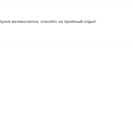
ухня великолепна, спасибо за приятный отдых!
фера и ремонт!хорошая кухня и обслуживание!подходит для праз
казать все отзывы
(
1
)