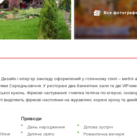
Все фотограф
Дизайн і інтер'єр закладу оформлений у готичному стилі – меблі 
ннями Середньовіччя. У ресторані два банкетних зали та дві VIP-кімн
ської кухонь. Фірмові частування: гомілка теляча по-єгерскі, сков
і виділяють фірмові настоянки на журавлині, корені хрону та дикій
Приводи
День народження
Ділова зустріч
Літня
Дитяче свято
Романтична вечеря