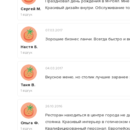
Праздновал день рождения в М-Роял. Мне
Красивый дизайн внутри. Обслуживание то
Сергей М.
1
відгук
07.03.2017
Зорошие бизнес ланчи. Всегда быстро и в
Настя Б.
1
відгук
04.03.2017
Вкусное меню, но столик лучшие заранее 
Таня В.
1
відгук
26.10.2016
Ресторан находиться в центре города не 
стоянка. Красивый интерьер в готическом
Ольга Ф.
Квалифицированный персонал. Европейская
1
відгук