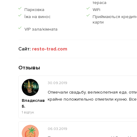
тераса
Парковка
WiFi
Їжа на винос
Приймаються кредитн
карти
VIP зала/кімната
Сайт:
resto-trad.com
Отзывы
30.09.2019
Отмечали свадьбу, великолепная еда, отл
крайне положительно отметили кухню. Вс
Владислав
Б.
1
відгук
06.03.2019