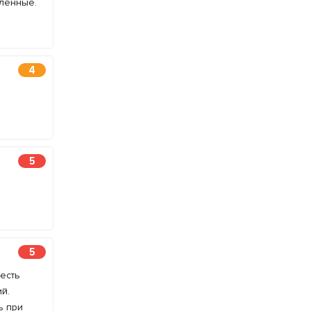
мленные.
4
5
5
есть
й.
ь при