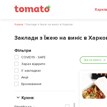
Харків
Харків
/
Заклади з Їжею на виніс в Харкові
Заклади з Їжею на виніс в Харко
Фільтри
COVID19 - SAFE
Їжа на винос
Зараз відкрито
У закладках
Акції
Бронювання
Кухня:
Єврейська