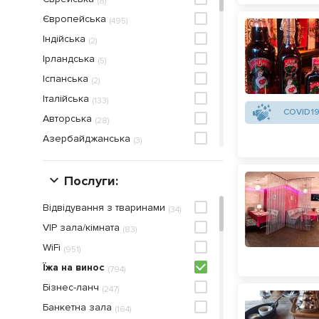
(
8
)
Європейська
(
495
)
Індійська
(
2
)
Ірландська
(
5
)
Іспанська
(
2
)
Італійська
(
133
)
COVID19
Авторська
(
28
)
Азербайджанська
(
3
)
Азіатська
(
23
)
Американська
Послуги:
(
55
)
Аргентинська
(
1
)
Відвідування з тваринами
(
34
)
Бельгійська
(
2
)
VIP зала/кімната
(
83
)
Близькосхідна
(
3
)
WiFi
(
951
)
В'єтнамська
(
5
)
Їжа на винос
(
794
)
Веганська
(
4
)
Бiзнес-ланч
(
247
)
Вегетаріанська
(
16
)
Банкетна зала
(
164
)
Випічка