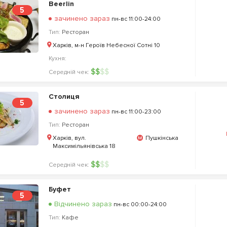
Beerlin
5
зачинено зараз
пн-вс 11:00-24:00
Тип:
Ресторан
Харків, м-н Героїв Небесної Сотні 10
Кухня:
$
$
$
$
Середній чек:
Столиця
5
зачинено зараз
пн-вс 11:00-23:00
Тип:
Ресторан
Харків, вул.
Пушкінська
Максимільянівська 18
$
$
$
$
Середній чек:
Буфет
5
Відчинено зараз
пн-вс 00:00-24:00
Тип:
Кафе