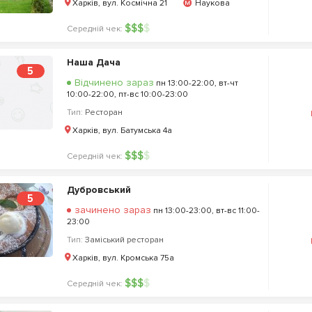
Харків, вул. Космічна 21
Наукова
$
$
$
$
Середній чек:
Наша Дача
5
Відчинено зараз
пн 13:00-22:00, вт-чт
10:00-22:00, пт-вс 10:00-23:00
Тип:
Ресторан
Харків, вул. Батумська 4а
$
$
$
$
Середній чек:
Дубровський
5
зачинено зараз
пн 13:00-23:00, вт-вс 11:00-
23:00
Тип:
Заміський ресторан
Харків, вул. Кромська 75а
$
$
$
$
Середній чек: