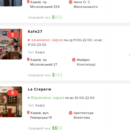
Харків, пр.
Імені О. С.
Московський 256
Масельського
$
$
$
$
Середній чек:
Kafe27
5
зачинено зараз
пн-ср 11:00-22:00, чт-вс
11:00-23:00
Тип:
Кафе
Харків, пр.
Майдан
Московський 27
Конституції
$
$
$
$
Середній чек:
La Creperie
5
Відчинено зараз
пн-вс 10:00-22:00
Тип:
Кафе
Харків, вул.
Архітектора
Римарська 19
Бекетова
$
$
$
$
Середній чек: