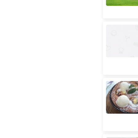
Південний вокзал
(
18
)
Спортивна
(
8
)
Студентська
(
18
)
Тракторний завод
(
6
)
Університет
(
64
)
Холодна гора
(
17
)
Центральний ринок
(
1
)