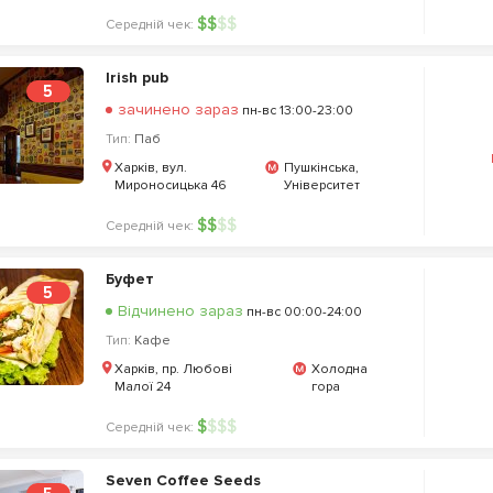
$
$
$
$
Середній чек:
Irish pub
5
зачинено зараз
пн-вс 13:00-23:00
Тип:
Паб
Харків, вул.
Пушкінська,
Мироносицька 46
Університет
$
$
$
$
Середній чек:
Буфет
5
Відчинено зараз
пн-вс 00:00-24:00
Тип:
Кафе
Харків, пр. Любові
Холодна
Малої 24
гора
$
$
$
$
Середній чек:
Seven Coffee Seeds