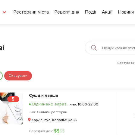
Ресторани міста
Рецепт дня
Події
Акції
Новини
ві
Сортувати 
Скасувати
Суши и лапша
5
Відчинено зараз
пн-вс 10:00-22:00
Тип:
Онлайн ресторан
Харків, вул. Ковальська 22
$
$
$
$
Середній чек: