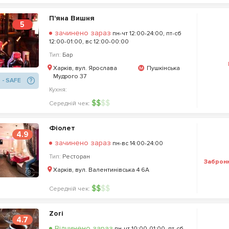
П'яна Вишня
5
зачинено зараз
пн-чт 12:00-24:00, пт-сб
12:00-01:00, вс 12:00-00:00
Тип:
Бар
Харків, вул. Ярослава
Пушкінська
Мудрого 37
 - SAFE
Кухня:
$
$
$
$
Середній чек:
Фіолет
4.9
зачинено зараз
пн-вс 14:00-24:00
Тип:
Ресторан
Заброн
Харків, вул. Валентинівська 4 6А
$
$
$
$
Середній чек:
Zori
4.7
Відчинено зараз
пн-чт 10:00-01:00, пт-сб