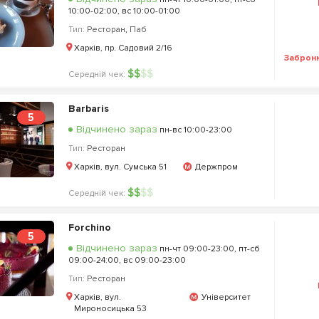
10:00-02:00, вс 10:00-01:00
Тип:
Ресторан
,
Паб
Харків, пр. Садовий 2/16
Заброн
$
$
$
$
Середній чек:
Barbaris
5
Відчинено зараз
пн-вс 10:00-23:00
Тип:
Ресторан
Харків, вул. Сумська 51
Держпром
$
$
$
$
Середній чек:
Forchino
5
Відчинено зараз
пн-чт 09:00-23:00, пт-сб
09:00-24:00, вс 09:00-23:00
Тип:
Ресторан
Харків, вул.
Університет
Мироносицька 53