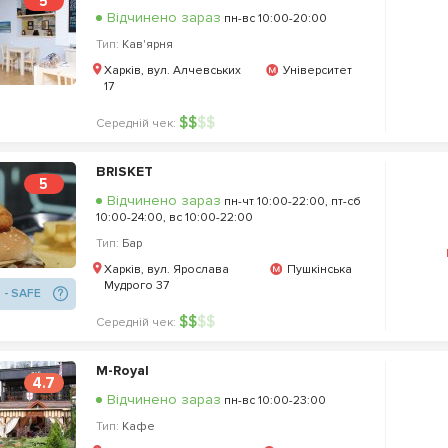
5
Відчинено зараз
пн-вс 10:00-20:00
Тип:
Кав'ярня
Харків, вул. Алчевських
Університет
17
$
$
$
$
Середній чек:
BRISKET
5
Відчинено зараз
пн-чт 10:00-22:00, пт-сб
10:00-24:00, вс 10:00-22:00
Тип:
Бар
Харків, вул. Ярослава
Пушкінська
Мудрого 37
 - SAFE
$
$
$
$
Середній чек:
M-Royal
4.7
Відчинено зараз
пн-вс 10:00-23:00
Тип:
Кафе