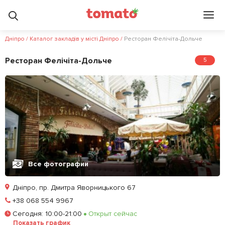
Дніпро
/
Каталог закладів у місті Дніпро
/
Ресторан Фелічіта-Дольче
Ресторан Фелічіта-Дольче
5
Все фотографии
Дніпро, пр. Дмитра Яворницького 67
Позвонить
+38 068 554 9967
Сегодня
:
10:00-21:00
Открыт сейчас
Забронировать столик
Показать график