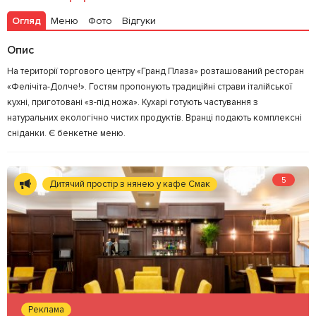
Огляд
Меню
Фото
Відгуки
Залишити відгук
У закладки
Опис
На території торгового центру «Гранд Плаза» розташований ресторан
«Фелічіта-Долче!». Гостям пропонують традиційні страви італійської
кухні, приготовані «з-під ножа». Кухарі готують частування з
натуральних екологічно чистих продуктів. Вранці подають комплексні
сніданки. Є бенкетне меню.
5
Дитячий простір з нянею у кафе Смак
Реклама