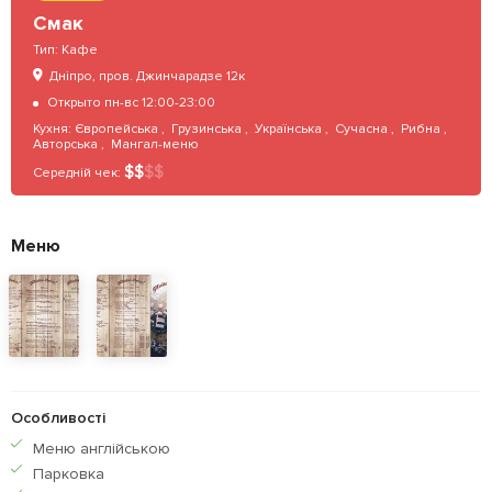
Смак
Тип:
Кафе
Дніпро, пров. Джинчарадзе 12к
Открыто пн-вс 12:00-23:00
Кухня:
Європейська
,
Грузинська
,
Українська
,
Сучасна
,
Рибна
,
Авторська
,
Мангал-меню
$
$
$
$
Середній чек:
Меню
Особливості
Меню англiйською
Парковка