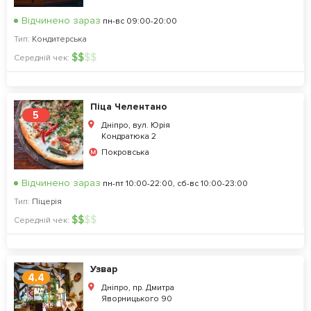
Відчинено зараз
пн-вс 09:00-20:00
Тип:
Кондитерська
$
$
$
$
Середній чек:
Піца Челентано
5
Дніпро, вул. Юрія
Кондратюка 2
Покровська
Відчинено зараз
пн-пт 10:00-22:00, сб-вс 10:00-23:00
Тип:
Піцерія
$
$
$
$
Середній чек:
Узвар
4.4
Дніпро, пр. Дмитра
Яворницького 90