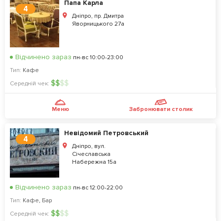
Папа Карла
4
Дніпро, пр. Дмитра
Яворницького 27а
Відчинено зараз
пн-вс 10:00-23:00
Тип:
Кафе
$
$
$
$
Середній чек:
Меню
Забронювати столик
Невiдомий Петровський
4
Дніпро, вул.
Січеславська
Набережна 15а
Відчинено зараз
пн-вс 12:00-22:00
Тип:
Кафе
,
Бар
$
$
$
$
Середній чек: