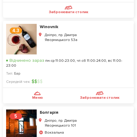
Забронювати столик
Winovnik
4.3
Дніпро, пр. Дмитра
Яворницького 53а
Відчинено зараз
пн-ср 11:00-23:00, чт-сб 11:00-24:00, вс 11:00-
23:00
Тип:
Бар
$
$
$
$
Середній чек:
Меню
Забронювати столик
Болгарія
5
Дніпро, пр. Дмитра
Яворницького 101
Вокзальна