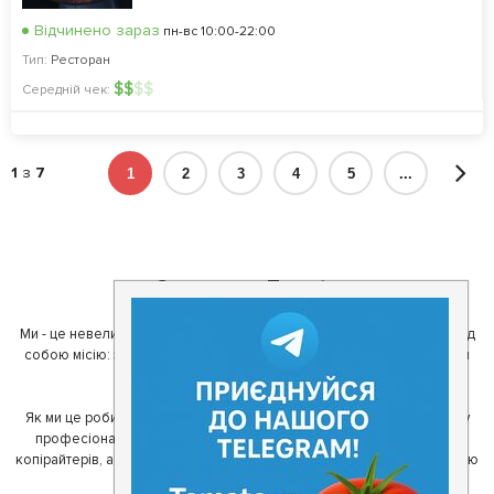
Відчинено зараз
пн-вс 10:00-22:00
Тип:
Ресторан
$
$
$
$
Середній чек:
1
з
7
1
2
3
4
5
...
О команде Tomato
Ми - це невелика команда ентузіастів з України. Ми поставили перед
собою місію: зробити так, щоб де б в Україні ви не знаходилися, ви
завжди могли смачно поїсти.
Як ми це робимо? Для початку, ми зібрали приголомшливу команду
професіоналів - фахівців з дизайну, програмування, маркетингу,
копірайтерів, а за сумісництвом - любителів гарної їжі. З їх допомогою
ми створили Томато.