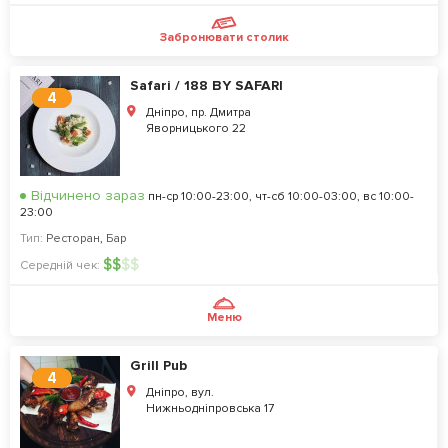
Забронювати столик
Safari / 188 BY SAFARI
4
Дніпро, пр. Дмитра
Яворницького 22
Відчинено зараз
пн-ср 10:00-23:00, чт-сб 10:00-03:00, вс 10:00-
23:00
Тип:
Ресторан
,
Бар
$
$
$
$
Середній чек:
Меню
Grill Pub
4
Дніпро, вул.
Нижньодніпровська 17