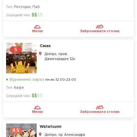
Тип:
Ресторан
,
Паб
$
$
$
$
Середній чек:
Меню
Забронювати столик
Смак
5
Дніпро, пров.
Джинчарадзе 12к
Відчинено зараз
пн-вс 12:00-23:00
Тип:
Кафе
$
$
$
$
Середній чек:
Меню
Забронювати столик
Watatsumi
4.5
Дніпро, пр. Александра