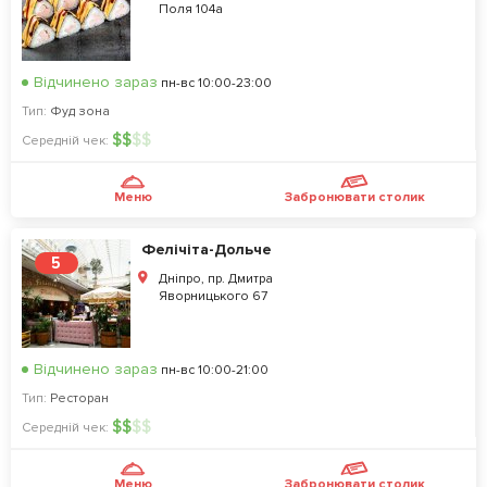
Поля 104а
Відчинено зараз
пн-вс 10:00-23:00
Тип:
Фуд зона
$
$
$
$
Середній чек:
Меню
Забронювати столик
Фелічіта-Дольче
5
Дніпро, пр. Дмитра
Яворницького 67
Відчинено зараз
пн-вс 10:00-21:00
Тип:
Ресторан
$
$
$
$
Середній чек:
Меню
Забронювати столик