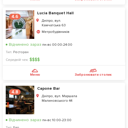
Lucia Banquet Hall
4.6
Дніпро, вул.
Камчатська 63
Метробудівників
Відчинено зараз
пн-вс 00:00-24:00
Тип:
Ресторан
$
$
$
$
Середній чек:
Меню
Забронювати столик
Capone Bar
4.8
Дніпро, вул. Маршала
Малиновського 44
Відчинено зараз
пн-вс 10:00-23:00
Тип:
Бар