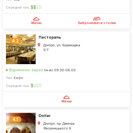
$
$
$
$
Середній чек:
Меню
Забронювати столик
Пастораль
4.2
Дніпро, ул. Барикадна
5/7
Відчинено зараз
пн-вс 09:30-06:00
Тип:
Кафе
$
$
$
$
Середній чек:
Меню
Dollar
4.1
Дніпро, пр. Дмитра
Яворницького 6