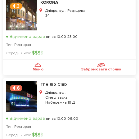
KORONA
4.3
Дніпро, вул. Радищева
34
Відчинено зараз
пн-вс 10:00-23:00
Тип:
Ресторан
$
$
$
$
Середній чек:
Меню
Забронювати столик
The Rio Club
4.6
Дніпро, вул.
Сiчеславска
Набережна 19 Д
Відчинено зараз
пн-вс 10:00-06:00
Тип:
Ресторан
$
$
$
$
Середній чек: