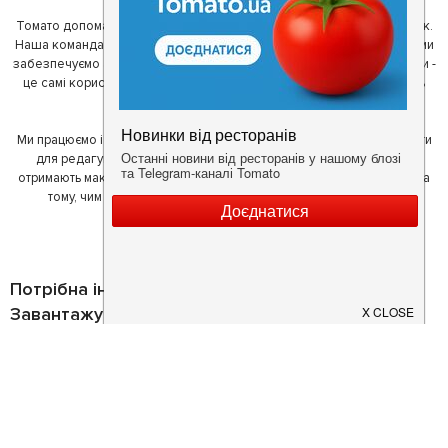
Томато допомагає своїм користувачам знайти цікаві місця неподалік.
Наша команда регулярно зв'язується з ресторанами - таким чином ми
забезпечуємо актуальність інформації. Друга частина нашої команди -
це самі користувачі, які діляться своїми враженнями і допомагають
один одному у виборі кращих місць.
Ми працюємо і з ресторанами. Для них ми надаємо зручні інструменти
для редагування інформації про себе - в результаті відвідувачі
отримають максимум інформації, а ресторан зможе зосередитися на
тому, чим він любить займатися більше всього - смачній їжі.
Потрібна інформація про заклад?
Завантажуйте додаток!
Завантажте у
App Store
Доступно у
Google Play