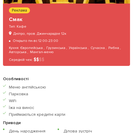
Реклама
Смак
Тип:
Кафе
Дніпро, пров. Джинчарадзе 12к
Открыто пн-вс 12:00-23:00
Кухня:
Європейська
,
Грузинська
,
Українська
,
Сучасна
,
Рибна
,
Авторська
,
Мангал-меню
$
$
$
$
Середній чек:
Особливості
Меню англiйською
Парковка
WiFi
Їжа на винос
Приймаються кредитнi карти
Приводи
День народження
Ділова зустріч