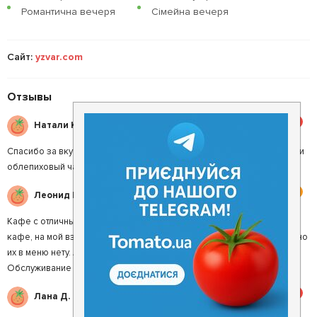
Романтична вечеря
Сімейна вечеря
Сайт:
yzvar.com
Отзывы
5
Натали К.
Спасибо за вкусную еду. Особенно понравились тыквенные блюда и
облепиховый чай. Комплимент зачетный.
4
Леонид К.
Кафе с отличным украинским интерьером, но как гамбуреры в этом
кафе, на мой взгляд, не уместны. Вообще я зашёл поесть дерунов, но
их в меню нету. А в общем кафе неплохое и кухня на уровне.
Обслуживание прекрасное.
5
Лана Д.