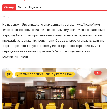
Огляд
Фото
Відгуки
Залишити відгук
У закладки
Опис
На проспекті Яворницького знаходиться ресторан української кухні
«Узвар». Інтер'єр витриманий в національному стилі. Меню складається
з традиційних страв, приготованих з натуральних інгредієнтів і свіжих
продуктів за домашніми рецептами. Серед фірмових страв виділяють:
борщ, вареники, голубці. Також у меню є розділ з європейськими й
середземноморськими стравами. У барі пригощають свіжим
розливним пивом.
5
Дитячий простір з нянею у кафе Смак