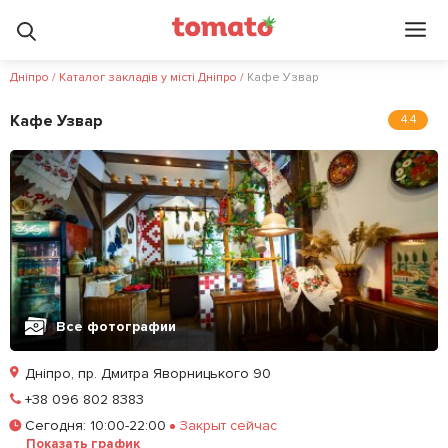
Дніпро
/
Каталог закладів у місті Дніпро
/
Кафе Узвар
Кафе Узвар
4.4
Все фотографии
Дніпро, пр. Дмитра Яворницького 90
Позвонить
+38 096 802 8383
Сегодня
:
10:00-22:00
Закрыт сейчас
Забронировать столик
Показать график