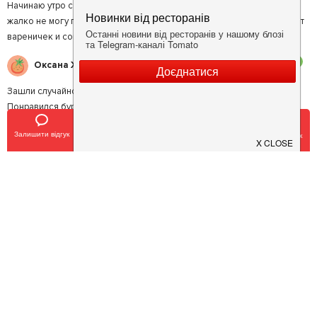
Начинаю утро с хорошего завтрака. Это вареники с вишнней. Эх,
жалко не могу позволить себе кушать руками... вилочка прокалывает
вареничек и сок вытекает... Вкусно
3
Оксана Ж.
Зашли случайно. Заведение маленькое, уютное. Еда - без изысков.
Понравился бургер из ржаной булочки. Очень нежное, сочное мясо
индейки. Хороший грибной суп-пюре. Тихо. Есть столик на улице
Залишити відгук
Позвонить
У закладки
Забронировать столик
5
Стас Л.
Были ли у вас компанией друзей, хотели вкусной украинской кухни.
Здесь ее много. Очень понравились вареники с картофелем и
грибами, котлета по-киевски и борщ. Спасибо!
Залишити відгук
Ваша оцінка
: